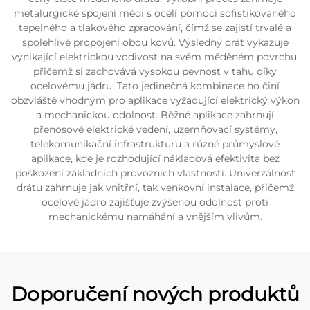
metalurgické spojení mědi s ocelí pomocí sofistikovaného
tepelného a tlakového zpracování, čímž se zajistí trvalé a
spolehlivé propojení obou kovů. Výsledný drát vykazuje
vynikající elektrickou vodivost na svém měděném povrchu,
přičemž si zachovává vysokou pevnost v tahu díky
ocelovému jádru. Tato jedinečná kombinace ho činí
obzvláště vhodným pro aplikace vyžadující elektrický výkon
a mechanickou odolnost. Běžné aplikace zahrnují
přenosové elektrické vedení, uzemňovací systémy,
telekomunikační infrastrukturu a různé průmyslové
aplikace, kde je rozhodující nákladová efektivita bez
poškození základních provozních vlastností. Univerzálnost
drátu zahrnuje jak vnitřní, tak venkovní instalace, přičemž
ocelové jádro zajišťuje zvýšenou odolnost proti
mechanickému namáhání a vnějším vlivům.
Doporučení nových produktů