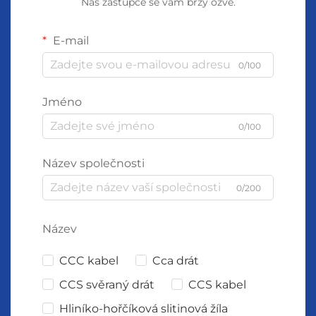
Náš zástupce se vám brzy ozve.
E-mail
0/100
Jméno
0/100
Název společnosti
0/200
Název
CCC kabel
Cca drát
CCS svěraný drát
CCS kabel
Hliníko-hořčíková slitinová žíla