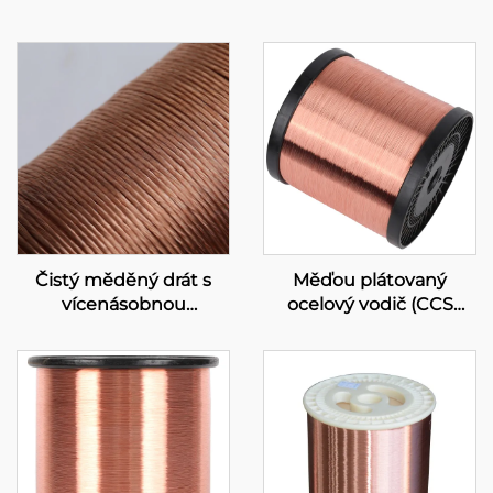
Čistý měděný drát s
Měďou plátovaný
vícenásobnou
ocelový vodič (CCS
konstrukcí
vodič)