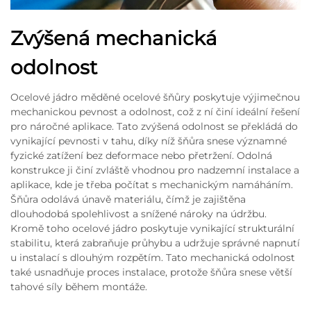
Zvýšená mechanická
odolnost
Ocelové jádro měděné ocelové šňůry poskytuje výjimečnou
mechanickou pevnost a odolnost, což z ní činí ideální řešení
pro náročné aplikace. Tato zvýšená odolnost se překládá do
vynikající pevnosti v tahu, díky níž šňůra snese významné
fyzické zatížení bez deformace nebo přetržení. Odolná
konstrukce ji činí zvláště vhodnou pro nadzemní instalace a
aplikace, kde je třeba počítat s mechanickým namáháním.
Šňůra odolává únavě materiálu, čímž je zajištěna
dlouhodobá spolehlivost a snížené nároky na údržbu.
Kromě toho ocelové jádro poskytuje vynikající strukturální
stabilitu, která zabraňuje průhybu a udržuje správné napnutí
u instalací s dlouhým rozpětím. Tato mechanická odolnost
také usnadňuje proces instalace, protože šňůra snese větší
tahové síly během montáže.