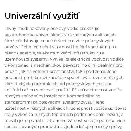
Univerzální využití
Levný mědí pokovaný ocelový vodič prokazuje
pozoruhodnou univerzálnost v různorodých aplikacích,
čímž představuje cenné řešení pro více průmyslových
odvětví. Jeho jedineční vlastnosti ho činí vhodným pro
přenos energie, telekomunikační infrastrukturu a
uzemňovací systémy. Vynikající elektrická vodivost vodiče
v kombinaci s mechanickou pevností ho činí ideálním pro
použití jak na volném prostranství, tak i pod zemí. Jeho
odolnost proti korozi zaručuje spolehlivý provoz v různých
klimatických podmínkách, od průmyslových prostor
vnitřních až po venkovní použití. Přizpůsobitelnost vodiče
různým způsobům instalace a kompatibilita se
standardními připojovacími systémy zvyšují jeho
užitečnost v různých aplikacích. Schopnost vodiče udržovat
stálý výkon za různých teplotních podmínek dále rozšiřuje
rozsah jeho použití. Tato univerzálnost snižuje potřebu více
specializovaných produktů a zjednodušuje procesy správy