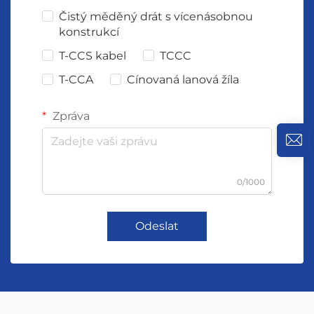
Čistý měděný drát s vícenásobnou
konstrukcí
T-CCS kabel
TCCC
T-CCA
Cínovaná lanová žíla
Zpráva
0/1000
Odeslat