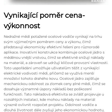
Vynikající poměr cena-
výkonnost
Nedražné mědí potažené ocelové vodiče vynikají na trhu
svým výjimečným poměrem ceny a výkonu, čímž
představují ekonomicky efektivní řešení pro různorodé
aplikace. Inovativní konstrukce kombinuje ocelové jádro s
měděnou vnější vrstvou, čímž se efektivně snižují náklady
na materiál, a zároveň se udržují klíčové provozní vlastnosti.
Toto uspořádání umožňuje uživatelům těžit z vynikající
elektrické vodivosti mědi, přičemž se využívá menší
množství tohoto drahého kovu. Ocelové jádro zajišťuje
mechanickou odolnost za zlomek ceny plné mědi, čímž se
dosahuje významné úspory nákladů bez poškození
funkčnosti. Tato nákladová efektivita se zvlášť projevuje u
rozsáhlých instalací, kde mohou náklady na materiál
výrazně ovlivnit rozpočet projektu. Odolnost vodiče a
dlouhá životnost dále zvyšují jeho ekonomickou hodnotu,