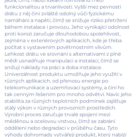
jádra, čímž nabízí ideální rovnováhu mezi
funkcionalitou a trvanlivostí. Vyšší mez pevnosti
drátu z něj činí zvláště odolný vůči fyzickému
namáhání a napětí, čímž se snižuje riziko přetržení
během instalace i provozu. Jeho vynikající odolnost
proti korozi zaručuje dlouhodobou spolehlivost,
zejména v exteriérových aplikacích, kde je třeba
počítat s vystavením povětrnostním vlivům.
Lehkost drátu ve srovnání s alternativami z plné
mědi usnadňuje manipulaci a instalaci, čímž se
snižují náklady na práci a doba instalace.
Univerzálnost produktu umožňuje jeho využití v
různých aplikacích, od přenosu energie po
telekomunikace a uzemňovací systémy, a činí ho
tak cenným řešením pro mnoho odvětví. Navíc jeho
stabilita za různých teplotních podmínek zajišťuje
stálý výkon v různých provozních prostředích.
Výrobní proces zaručuje trvalé spojení mezi
měděnou a ocelovou vrstvou, čímž se zabrání
oddělení nebo degradaci v průběhu času. Tyto
výhody dohromady vytvářejí produkt, který nabízí