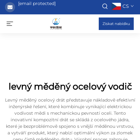
[email protected]
CS
Získat nabídku
levný měděný ocelový vodič
Levný měděný ocelový drát představuje nákladově efektivní
inženýrské řešení, které kombinuje vynikající elektrickou
vodivost mědi s mechanickou pevností oceli. Tento
inovativní kompozitní drát se skládá z ocelového jádra,
které je bezproblémově spojeno s vnější měděnou vrstvou,
a vytváří produkt, který nabízí optimální výkon za zlomek
ceny čistě měděného drátu. Výrobní proces zahrnuje