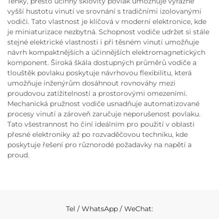
Tenký, přesto účinný sklovitý povlak umožňuje výrazně
vyšší hustotu vinutí ve srovnání s tradičními izolovanými
vodiči. Tato vlastnost je klíčová v moderní elektronice, kde
je miniaturizace nezbytná. Schopnost vodiče udržet si stále
stejné elektrické vlastnosti i při těsném vinutí umožňuje
návrh kompaktnějších a účinnějších elektromagnetických
komponent. Široká škála dostupných průměrů vodiče a
tlouštěk povlaku poskytuje návrhovou flexibilitu, která
umožňuje inženýrům dosáhnout rovnováhy mezi
proudovou zatížitelností a prostorovými omezeními.
Mechanická pružnost vodiče usnadňuje automatizované
procesy vinutí a zároveň zaručuje neporušenost povlaku.
Tato všestrannost ho činí ideálním pro použití v oblasti
přesné elektroniky až po rozvaděčovou techniku, kde
poskytuje řešení pro různorodé požadavky na napětí a
proud.
Tel / WhatsApp / WeChat: