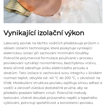
Vynikající izolační výkon
Lakovaný povlak na těchto vodičích představuje průlom v
oblasti izolační technologie, která poskytuje vynikající
elektrickou izolaci při zachování minimální tloušťky.
Pokročilé polymerové formulace používané v procesu
povlakování vytvářejí rovnoměrnou, bezchybnou vrstvu,
která účinně zabraňuje úniku elektrického proudu a
zkratům. Tato izolace si zachovává svou integritu v širokém
rozmezí teplot, obvykle od -40 °C do 200 °C, v závislosti na
třídě. Molekulární struktura povlaku zajišťuje silnou adhezi k
vodiči a zároveň zůstává dostatečně pružná, aby se
předešlo praskání během vinutí. Pokročilé metody
testování, včetně zkoušek průrazného napětí a tepelného
cyklování, potvrzují spolehlivost a konzistenci povlaku.