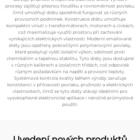
procesy zajišťují přesnou tloušťku a rovnoměrnost povlaku,
čímž umožňují drátu spolehlivě fungovat za různých
provozních podmínek. Konstrukce drátu umožňuje
kompaktní vinutí v transformátorech, motorech a cívkách,
což maximalizuje využití prostoru při zachování
vynikajících elektrických vlastností. Moderní emailované
dráty jsou opatřeny pokročilými polymerovými povlaky,
které poskytují vyšší izolační výkon, odolnost proti
chemikáliím a tepelnou stabilitu. Tyto dráty jsou dostupné
v různých kalibrech a izolačních třídách, což odpovídá
různým požadavkům na napětí a provozní teploty.
Systémová kontrola kvality během výroby zaručuje
konzistenci v přilnavosti povlaku, pružnosti a elektrických
vlastnostech, čímž se tyto dráty stávají ideálními pro
vysokopřesné elektronické aplikace i náročné průmyslové
použití.
Uvedení nových produktů