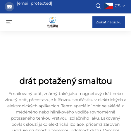
[email protected]
CS
Získat nabídku
drát potažený smaltou
Emailovaný drát, známý také jako magnetový drát nebo
vinutý drát, představuje klíčovou součástku v elektrických a
elektronických aplikacích. Tento speciální drát se skládá z
měděného nebo hliníkového vodiče rovnoměrně
potaženého tenkou vrstvou izolačního laku. Lakovaný
povlak slouží jako elektrická izolace, přičemž zároveň
udržuje pružnost a tepelnou odolnost drátu. Výrobní