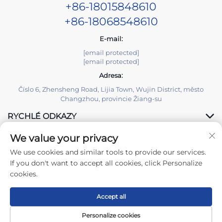
+86-18015848610
+86-18068548610
E-mail:
[email protected]
[email protected]
Adresa:
Číslo 6, Zhensheng Road, Lijia Town, Wujin District, město
Changzhou, provincie Žiang-su
RYCHLÉ ODKAZY
We value your privacy
PRODUKTY
We use cookies and similar tools to provide our services.
If you don't want to accept all cookies, click Personalize
cookies.
Accept all
Všechna práva vyhrazena © 2025 Changzhou Yuzisenhan
Electronic Co.,Ltd. -
Zásady ochrany osobních údajů
Personalize cookies