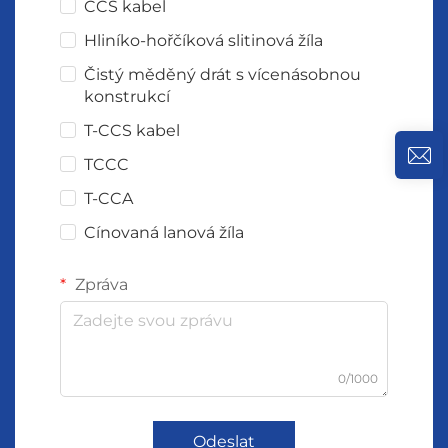
CCS kabel
Hliníko-hořčíková slitinová žíla
Čistý měděný drát s vícenásobnou
konstrukcí
T-CCS kabel
TCCC
T-CCA
Cínovaná lanová žíla
Zpráva
0/1000
Odeslat