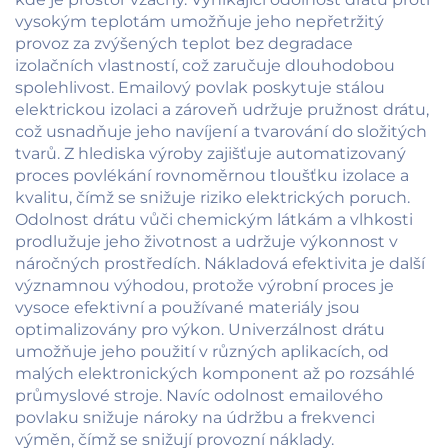
vysokým teplotám umožňuje jeho nepřetržitý
provoz za zvýšených teplot bez degradace
izolačních vlastností, což zaručuje dlouhodobou
spolehlivost. Emailový povlak poskytuje stálou
elektrickou izolaci a zároveň udržuje pružnost drátu,
což usnadňuje jeho navíjení a tvarování do složitých
tvarů. Z hlediska výroby zajišťuje automatizovaný
proces povlékání rovnoměrnou tloušťku izolace a
kvalitu, čímž se snižuje riziko elektrických poruch.
Odolnost drátu vůči chemickým látkám a vlhkosti
prodlužuje jeho životnost a udržuje výkonnost v
náročných prostředích. Nákladová efektivita je další
významnou výhodou, protože výrobní proces je
vysoce efektivní a používané materiály jsou
optimalizovány pro výkon. Univerzálnost drátu
umožňuje jeho použití v různých aplikacích, od
malých elektronických komponent až po rozsáhlé
průmyslové stroje. Navíc odolnost emailového
povlaku snižuje nároky na údržbu a frekvenci
výměn, čímž se snižují provozní náklady.