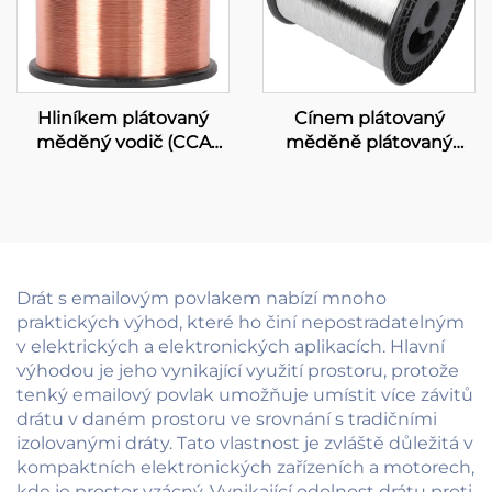
Hliníkem plátovaný
Cínem plátovaný
měděný vodič (CCA
měděně plátovaný
vodič)
hliník (T-CCA)
Drát s emailovým povlakem nabízí mnoho
praktických výhod, které ho činí nepostradatelným
v elektrických a elektronických aplikacích. Hlavní
výhodou je jeho vynikající využití prostoru, protože
tenký emailový povlak umožňuje umístit více závitů
drátu v daném prostoru ve srovnání s tradičními
izolovanými dráty. Tato vlastnost je zvláště důležitá v
kompaktních elektronických zařízeních a motorech,
kde je prostor vzácný. Vynikající odolnost drátu proti