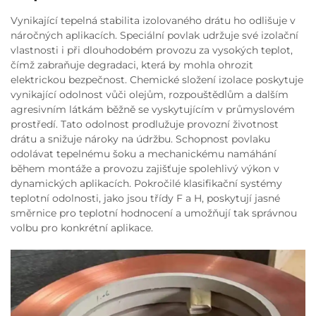
Vynikající tepelná stabilita izolovaného drátu ho odlišuje v
náročných aplikacích. Speciální povlak udržuje své izolační
vlastnosti i při dlouhodobém provozu za vysokých teplot,
čímž zabraňuje degradaci, která by mohla ohrozit
elektrickou bezpečnost. Chemické složení izolace poskytuje
vynikající odolnost vůči olejům, rozpouštědlům a dalším
agresivním látkám běžně se vyskytujícím v průmyslovém
prostředí. Tato odolnost prodlužuje provozní životnost
drátu a snižuje nároky na údržbu. Schopnost povlaku
odolávat tepelnému šoku a mechanickému namáhání
během montáže a provozu zajišťuje spolehlivý výkon v
dynamických aplikacích. Pokročilé klasifikační systémy
teplotní odolnosti, jako jsou třídy F a H, poskytují jasné
směrnice pro teplotní hodnocení a umožňují tak správnou
volbu pro konkrétní aplikace.