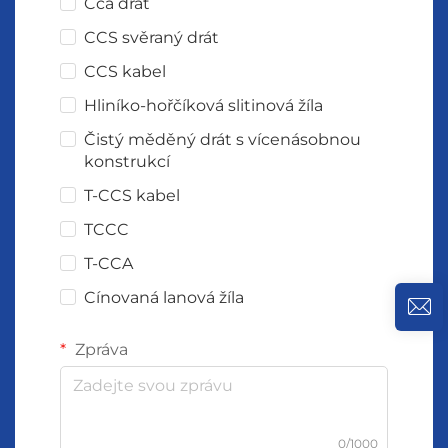
Cca drát
CCS svěraný drát
CCS kabel
Hliníko-hořčíková slitinová žíla
Čistý měděný drát s vícenásobnou
konstrukcí
T-CCS kabel
TCCC
T-CCA
Cínovaná lanová žíla
Zpráva
0/1000