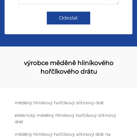
Odeslat
výrobce měděně hliníkového
hořčíkového drátu
měděný hliníkový hořčíkový slitinový drát
elektrický měděný hliníkový hořčíkový slitinový
drát
měděný hliníkový hořčíkový slitinový drát na