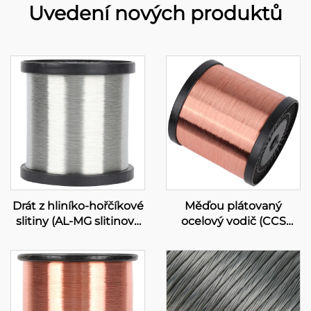
Uvedení nových produktů
Drát z hliníko-hořčíkové
Měďou plátovaný
slitiny (AL-MG slitinový
ocelový vodič (CCS
drát)
vodič)