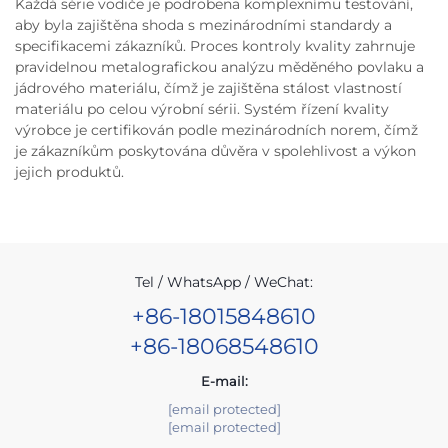
Každá série vodiče je podrobena komplexnímu testování,
aby byla zajištěna shoda s mezinárodními standardy a
specifikacemi zákazníků. Proces kontroly kvality zahrnuje
pravidelnou metalografickou analýzu měděného povlaku a
jádrového materiálu, čímž je zajištěna stálost vlastností
materiálu po celou výrobní sérii. Systém řízení kvality
výrobce je certifikován podle mezinárodních norem, čímž
je zákazníkům poskytována důvěra v spolehlivost a výkon
jejich produktů.
Tel / WhatsApp / WeChat:
+86-18015848610
+86-18068548610
E-mail:
[email protected]
[email protected]