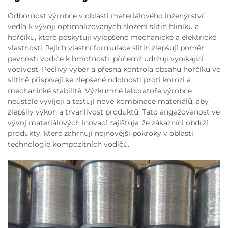
Odbornost výrobce v oblasti materiálového inženýrství
vedla k vývoji optimalizovaných složení slitin hliníku a
hořčíku, které poskytují vylepšené mechanické a elektrické
vlastnosti. Jejich vlastní formulace slitin zlepšují poměr
pevnosti vodiče k hmotnosti, přičemž udržují vynikající
vodivost. Pečlivý výběr a přesná kontrola obsahu hořčíku ve
slitině přispívají ke zlepšené odolnosti proti korozi a
mechanické stabilitě. Výzkumné laboratoře výrobce
neustále vyvíjejí a testují nové kombinace materiálů, aby
zlepšily výkon a trvanlivost produktů. Tato angažovanost ve
vývoj materiálových inovací zajišťuje, že zákazníci obdrží
produkty, které zahrnují nejnovější pokroky v oblasti
technologie kompozitních vodičů.