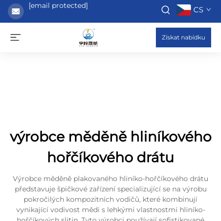
[email protected]
CS
Získat nabídku
výrobce měděně hliníkového
hořčíkového drátu
Výrobce měděně plakovaného hliníko-hořčíkového drátu
představuje špičkové zařízení specializující se na výrobu
pokročilých kompozitních vodičů, které kombinují
vynikající vodivost mědi s lehkými vlastnostmi hliníko-
hořčíkových slitin. Tyto výrobci používají sofistikované