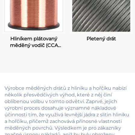
Hliníkem plátovaný
Pletený drát
měděný vodič (CCA
vodič)
Výrobce měděných drátů z hliníku a hořčíku nabízí
několik přesvědčivých výhod, které z něj činí
oblíbenou volbu v tomto odvětví. Zaprvé, jejich
výrobní proces dosahuje významné nákladové
účinnosti tím, že využívá levnější jádra z slitin hliníku
a hořčíku, přičemž zachovává přínosné vlastnosti
měděných povrchů. Výsledkem je pro zákazníky
značné úspory nákladů, aniž by byly ohroženy