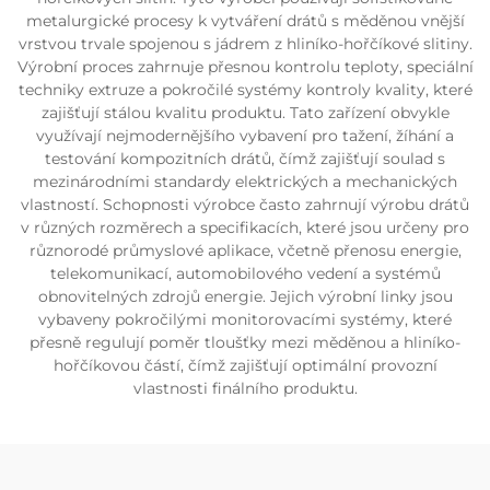
metalurgické procesy k vytváření drátů s měděnou vnější
vrstvou trvale spojenou s jádrem z hliníko-hořčíkové slitiny.
Výrobní proces zahrnuje přesnou kontrolu teploty, speciální
techniky extruze a pokročilé systémy kontroly kvality, které
zajišťují stálou kvalitu produktu. Tato zařízení obvykle
využívají nejmodernějšího vybavení pro tažení, žíhání a
testování kompozitních drátů, čímž zajišťují soulad s
mezinárodními standardy elektrických a mechanických
vlastností. Schopnosti výrobce často zahrnují výrobu drátů
v různých rozměrech a specifikacích, které jsou určeny pro
různorodé průmyslové aplikace, včetně přenosu energie,
telekomunikací, automobilového vedení a systémů
obnovitelných zdrojů energie. Jejich výrobní linky jsou
vybaveny pokročilými monitorovacími systémy, které
přesně regulují poměr tloušťky mezi měděnou a hliníko-
hořčíkovou částí, čímž zajišťují optimální provozní
vlastnosti finálního produktu.