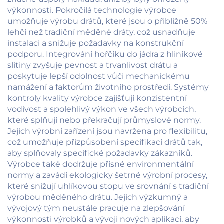
výkonnosti. Pokročilá technologie výrobce
umožňuje výrobu drátů, které jsou o přibližně 50%
lehčí než tradiční měděné dráty, což usnadňuje
instalaci a snižuje požadavky na konstrukční
podporu. Integrování hořčíku do jádra z hliníkové
slitiny zvyšuje pevnost a trvanlivost drátu a
poskytuje lepší odolnost vůči mechanickému
namážení a faktorům životního prostředí. Systémy
kontroly kvality výrobce zajišťují konzistentní
vodivost a spolehlivý výkon ve všech výrobcích,
které splňují nebo překračují průmyslové normy.
Jejich výrobní zařízení jsou navržena pro flexibilitu,
což umožňuje přizpůsobení specifikací drátů tak,
aby splňovaly specifické požadavky zákazníků.
Výrobce také dodržuje přísné environmentální
normy a zavádí ekologicky šetrné výrobní procesy,
které snižují uhlíkovou stopu ve srovnání s tradiční
výrobou měděného drátu. Jejich výzkumný a
vývojový tým neustále pracuje na zlepšování
výkonnosti výrobků a vývoji nových aplikací, aby