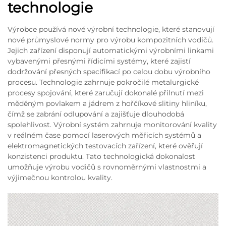
technologie
Výrobce používá nové výrobní technologie, které stanovují
nové průmyslové normy pro výrobu kompozitních vodičů.
Jejich zařízení disponují automatickými výrobními linkami
vybavenými přesnými řídicími systémy, které zajistí
dodržování přesných specifikací po celou dobu výrobního
procesu. Technologie zahrnuje pokročilé metalurgické
procesy spojování, které zaručují dokonalé přilnutí mezi
měděným povlakem a jádrem z hořčíkové slitiny hliníku,
čímž se zabrání odlupování a zajišťuje dlouhodobá
spolehlivost. Výrobní systém zahrnuje monitorování kvality
v reálném čase pomocí laserových měřicích systémů a
elektromagnetických testovacích zařízení, které ověřují
konzistenci produktu. Tato technologická dokonalost
umožňuje výrobu vodičů s rovnoměrnými vlastnostmi a
výjimečnou kontrolou kvality.