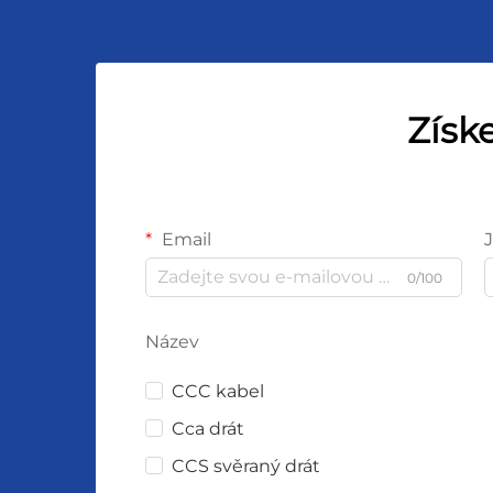
Získ
Email
0/100
Název
CCC kabel
Cca drát
CCS svěraný drát