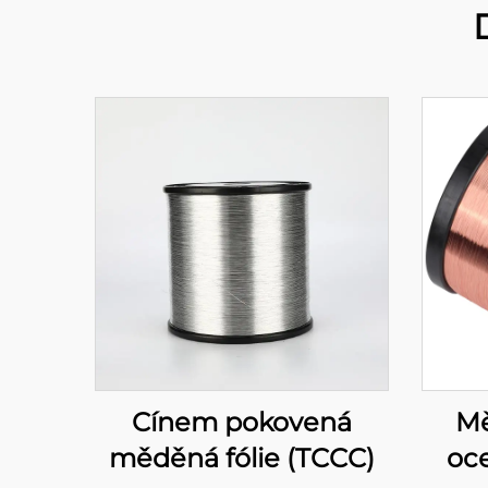
Cínem pokovená
Mě
měděná fólie (TCCC)
oce