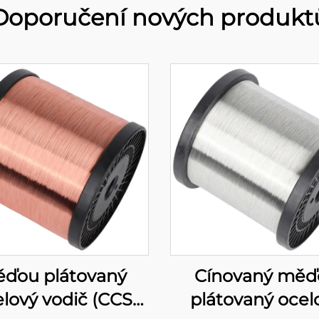
Doporučení nových produkt
ďou plátovaný
Cínovaný měď
lový vodič (CCS
plátovaný ocel