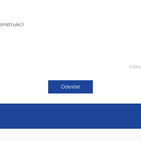
onstrukcí
0/100
Odeslat