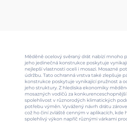
Měděně ocelový svěraný drát nabízí mnoho př
jeho jedinečná konstrukce poskytuje vynikaj
nejlepší vlastnosti oceli i mosazi. Mosazné pot
údržbu. Tato ochranná vrstva také zlepšuje pá
konstrukce poskytuje vynikající pružnost a 
jeho struktury. Z hlediska ekonomiky měděně
mosazných vodičů za konkurenceschopnější cenu
spolehlivost v různorodých klimatických podm
potřebu výměn. Vyvážený návrh drátu zároveň
což ho činí zvláště cenným v aplikacích, kde
spolehlivý výkon napříč různými várkami prod