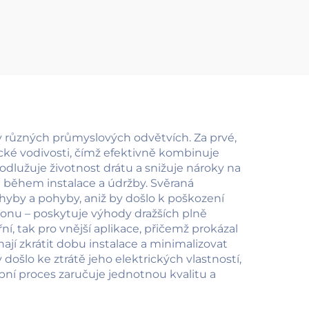
dič)
drát)
v různých průmyslových odvětvích. Za prvé,
cké vodivosti, čímž efektivně kombinuje
prodlužuje životnost drátu a snižuje nároky na
ci během instalace a údržby. Svěraná
hyby a pohyby, aniž by došlo k poškození
konu – poskytuje výhody dražších plně
í, tak pro vnější aplikace, přičemž prokázal
jí zkrátit dobu instalace a minimalizovat
šlo ke ztrátě jeho elektrických vlastností,
bní proces zaručuje jednotnou kvalitu a