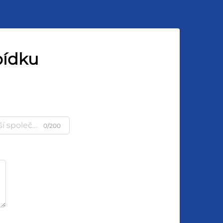
bídku
0/200