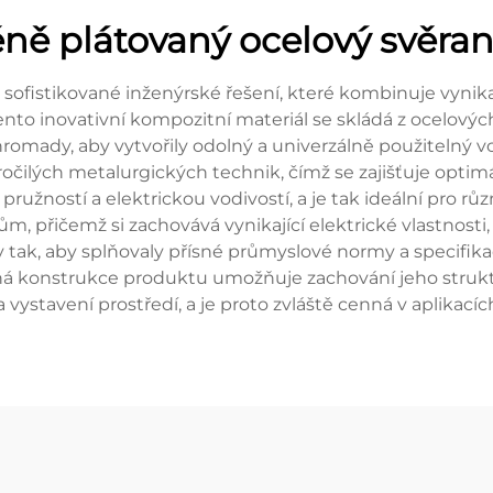
ě plátovaný ocelový svěran
sofistikované inženýrské řešení, které kombinuje vynikaj
Tento inovativní kompozitní materiál se skládá z ocelovýc
omady, aby vytvořily odolný a univerzálně použitelný vo
ilých metalurgických technik, čímž se zajišťuje optimál
ružností a elektrickou vodivostí, a je tak ideální pro 
ům, přičemž si zachovává vynikající elektrické vlastnosti
 tak, aby splňovaly přísné průmyslové normy a specifikace
konstrukce produktu umožňuje zachování jeho strukturál
tavení prostředí, a je proto zvláště cenná v aplikacích 