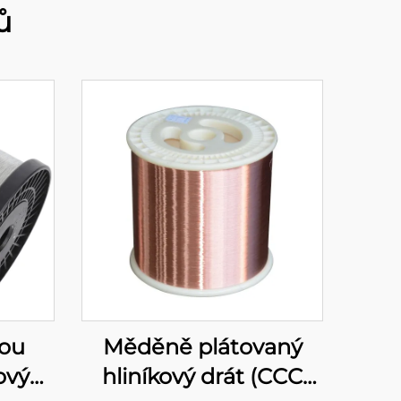
ů
ou
Měděně plátovaný
ový
hliníkový drát (CCC