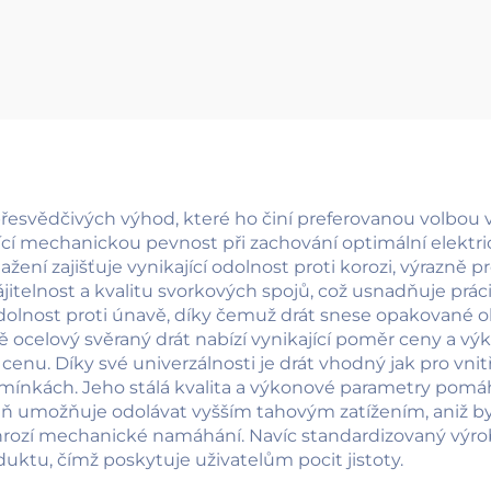
vodič)
vodič (T-CCS vo
esvědčivých výhod, které ho činí preferovanou volbou 
ící mechanickou pevnost při zachování optimální elektri
ažení zajišťuje vynikající odolnost proti korozi, výrazně 
jitelnost a kvalitu svorkových spojů, což usnadňuje prá
odolnost proti únavě, díky čemuž drát snese opakované o
 ocelový svěraný drát nabízí vynikající poměr ceny a vý
. Díky své univerzálnosti je drát vhodný jak pro vnitřn
ínkách. Jeho stálá kvalita a výkonové parametry pomáha
 umožňuje odolávat vyšším tahovým zatížením, aniž by do
 hrozí mechanické namáhání. Navíc standardizovaný výro
uktu, čímž poskytuje uživatelům pocit jistoty.