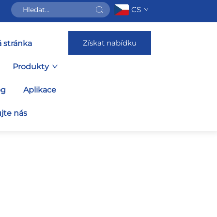
CS
Získat nabídku
 stránka
Produkty
og
Aplikace
jte nás