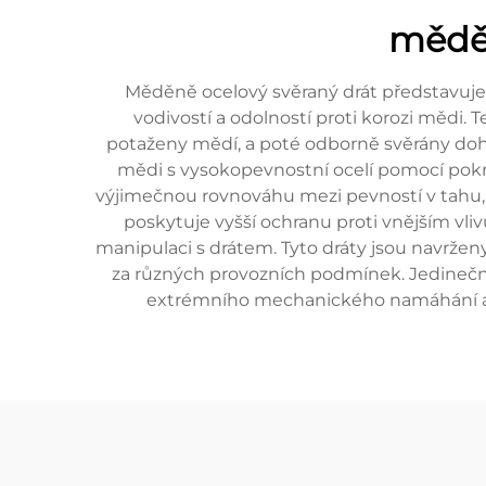
měděn
Měděně ocelový svěraný drát představuje 
vodivostí a odolností proti korozi mědi. 
potaženy mědí, a poté odborně svěrány dohr
mědi s vysokopevnostní ocelí pomocí pokroč
výjimečnou rovnováhu mezi pevností v tahu, p
poskytuje vyšší ochranu proti vnějším vliv
manipulaci s drátem. Tyto dráty jsou navrženy
za různých provozních podmínek. Jedinečná 
extrémního mechanického namáhání a vys