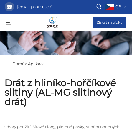
CS
[email protected]
Získat nabídku
Domů>
Aplikace
Drát z hliníko-hořčíkové
slitiny (AL-MG slitinový
drát)
Obory použití: Síťové clony, pletené pásky, stínění ohebných