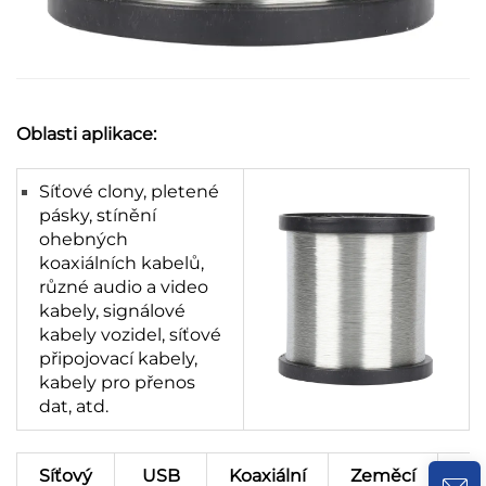
Oblasti aplikace:
Síťové clony, pletené
pásky, stínění
ohebných
koaxiálních kabelů,
různé audio a video
kabely, signálové
kabely vozidel, síťové
připojovací kabely,
kabely pro přenos
dat, atd.
Síťový
USB
Koaxiální
Zeměcí
Tk