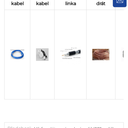
kabel
kabel
linka
drát
pá