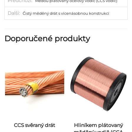
Předchozí
Měďou plátovaný ocelový vodič (CCS vodič)
Další
Čistý měděný drát s vícenásobnou konstrukcí
Doporučené produkty
CCS svěraný drát
Hliníkem plátovaný