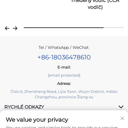
měděný vodič (CCA
vodič)
Tel / WhatsApp / WeChat:
+86-18036478610
E-mail:
[email protected]
Adresa:
Číslo 6, Zhensheng Road, Lijia Town, Wujin District, město
Changzhou, provincie Žiang-su
RYCHLÉ ODKAZY
We value your privacy
PRODUKTY
We use cookies and similar tools to provide our services.