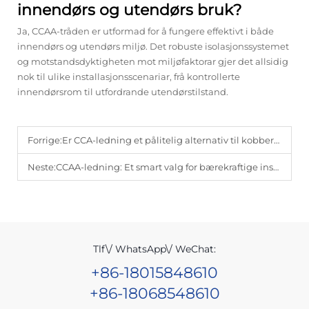
innendørs og utendørs bruk?
Ja, CCAA-tråden er utformad for å fungere effektivt i både
innendørs og utendørs miljø. Det robuste isolasjonssystemet
og motstandsdyktigheten mot miljøfaktorar gjer det allsidig
nok til ulike installasjonsscenariar, frå kontrollerte
innendørsrom til utfordrande utendørstilstand.
Forrige:
Er CCA-ledning et pålitelig alternativ til kobberledning?
Neste:
CCAA-ledning: Et smart valg for bærekraftige installasjoner
Tlf\/ WhatsApp\/ WeChat:
+86-18015848610
+86-18068548610