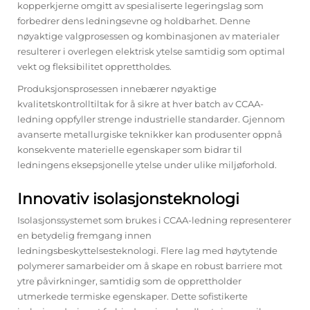
kopperkjerne omgitt av spesialiserte legeringslag som
forbedrer dens ledningsevne og holdbarhet. Denne
nøyaktige valgprosessen og kombinasjonen av materialer
resulterer i overlegen elektrisk ytelse samtidig som optimal
vekt og fleksibilitet opprettholdes.
Produksjonsprosessen innebærer nøyaktige
kvalitetskontrolltiltak for å sikre at hver batch av CCAA-
ledning oppfyller strenge industrielle standarder. Gjennom
avanserte metallurgiske teknikker kan produsenter oppnå
konsekvente materielle egenskaper som bidrar til
ledningens eksepsjonelle ytelse under ulike miljøforhold.
Innovativ isolasjonsteknologi
Isolasjonssystemet som brukes i CCAA-ledning representerer
en betydelig fremgang innen
ledningsbeskyttelsesteknologi. Flere lag med høytytende
polymerer samarbeider om å skape en robust barriere mot
ytre påvirkninger, samtidig som de opprettholder
utmerkede termiske egenskaper. Dette sofistikerte