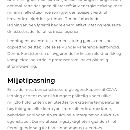
optimaliserte designen tillater effektiv energioverføring med
minimal effekttap, noe som gjør den spesielt verdifull i
krevende elektriske systemer. Denne forbedrede
ledningsevnen fører til bedre energieffektivitet og reduserte
driftskostnader for ulike installasjoner.
Ledningens avanserte sammensetning gjør at den kan
opprettholde stabil ytelse selv under varierende lastforhold.
Denne konsistensen er avgjørende for følsom elektronikk og
komplekse industrielle prosesser som krever pålitelig
strømforsyning.
Miljøtilpasning
En av de mest bemerkelsesverdige egenskapene til CCAA-
ledning er dens evne til å fungere pålitelig under ulike
miljøforhold. Enten den utsettes for ekstreme temperaturer,
høy fuktighet eller korrosjonsfremkallende atmosfærer,
beholder ledningen sin strukturelle integritet og elektriske
egenskaper. Denne tilpasningsdyktigheten gjør den til et
fremragende valg for både innendørs og utendørs