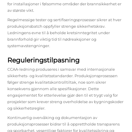
for installasjoner i følsomme områder der brannsikkerhet er
av største vikt.
Regelmessige tester og sertifiseringsprosesser sikrer at hver
produksjonsbatch oppfyller strenge sikkerhetskrav.
Ledningens evne til å beholde kretsinntegritet under
brannforhold gir viktig tid til nødreaksjoner og
systemavstengninger.
Reguleringstilpasning
CCAA-ledning produseres i samsvar med internasjonale
sikkerhets- og kvalitetsstandarder. Produksjonsprosessen
følger strenge kvalitetskontrolltiltak, noe som sikrer
konsekvens gjennom alle spesifikasjoner. Dette
engasjementet for etterlevelse gjør den til et trygt valg for
prosjekter som krever streng overholdelse av bygningskoder
og sikkerhetsregler.
Kontinuerlig overvåking og dokumentasjon av
produksjonsprosesser bidrar til å opprettholde transparens
og sporbarhet, vesentlige faktorer for kvalitetssikring og