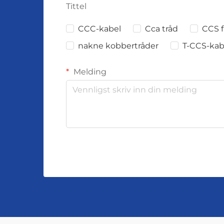
Tittel
CCC-kabel
Cca tråd
CCS f
nakne kobbertråder
T-CCS-kab
Melding