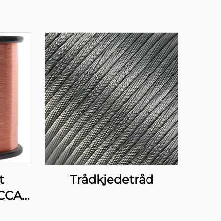
t
Trådkjedetråd
CCA-