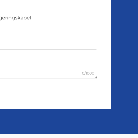
eringskabel
0/1000