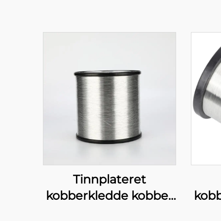
Tinnplateret
kobberkledde kobber
kobb
(TCCC)