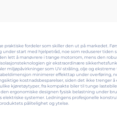
e praktiske fordeler som skiller den ut på markedet. Før
 under start med hjelpetråd, noe som reduserer tiden som k
r den lett å manøvrere i trange motorrom, mens den robu
 isolasjonsteknologien gir ekstraordinære sikkerhetsfun
åler miljøpåvirkninger som UV-stråling, olje og ekstreme
kabeldimensjon minimerer effekttap under overføring, n
langsiktige kostnadsbesparelser, siden det ikke trenger å
ke kjøretøytyper, fra kompakte biler til tunge lastebiler,
rer den ergonomiske designen fysisk belastning under bru
ns elektriske systemer. Ledningens profesjonelle konstru
 produktets pålitelighet og ytelse.