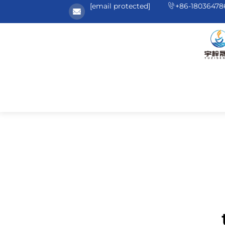
[email protected]
+86-18036478