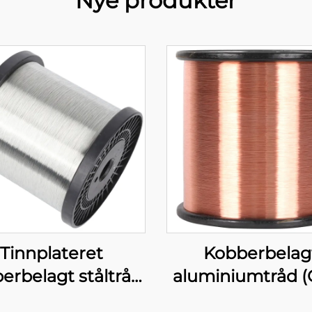
Nye produkter
Tinnplateret
Kobberbelag
erbelagt ståltråd
aluminiumtråd (
(T-CCS-tråd)
tråd)