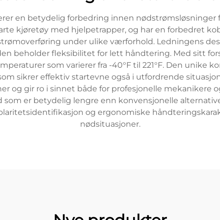
erer en betydelig forbedring innen nødstrømsløsninger fo
 starte kjøretøy med hjelpetrapper, og har en forbedret 
g strømoverføring under ulike værforhold. Ledningens de
 beholder fleksibilitet for lett håndtering. Med sitt 
mperaturer som varierer fra -40°F til 221°F. Den unike k
m sikrer effektiv startevne også i utfordrende situasjon
oner og gir ro i sinnet både for profesjonelle mekanikere
id som er betydelig lengre enn konvensjonelle alternati
polaritetsidentifikasjon og ergonomiske håndteringskarakt
nødsituasjoner.