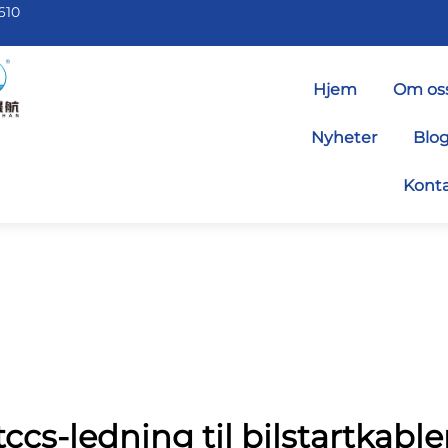
610
Hjem
Om os
Nyheter
Blo
Konta
tccs-ledning til bilstartkable