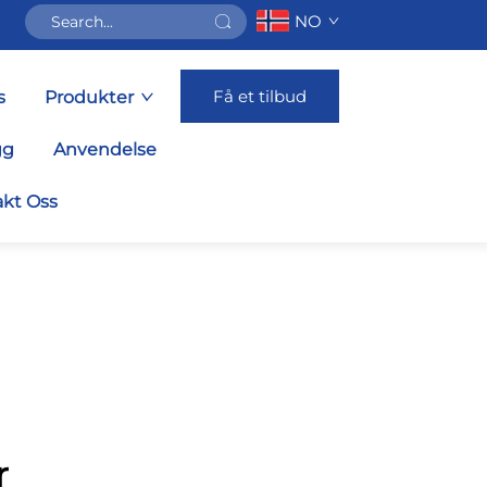
NO
Få et tilbud
s
Produkter
gg
Anvendelse
kt Oss
r