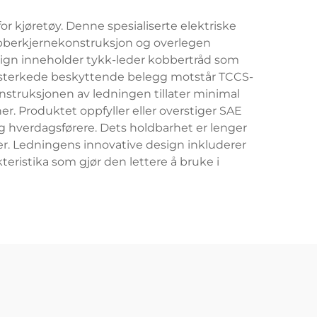
r kjøretøy. Denne spesialiserte elektriske
kobberkjernekonstruksjon og overlegen
sign inneholder tykk-leder kobbertråd som
forsterkede beskyttende belegg motstår TCCS-
onstruksjonen av ledningen tillater minimal
er. Produktet oppfyller eller overstiger SAE
 og hverdagsførere. Dets holdbarhet er lenger
ver. Ledningens innovative design inkluderer
eristika som gjør den lettere å bruke i