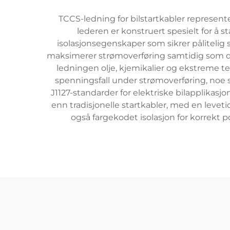
TCCS-ledning for bilstartkabler represent
lederen er konstruert spesielt for å
isolasjonsegenskaper som sikrer påliteli
maksimerer strømoverføring samtidig som den
ledningen olje, kjemikalier og ekstreme te
spenningsfall under strømoverføring, noe so
J1127-standarder for elektriske bilapplikasj
enn tradisjonelle startkabler, med en levet
også fargekodet isolasjon for korrekt 