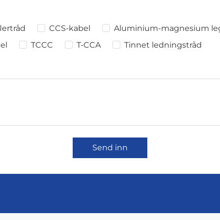
lertråd
CCS-kabel
Aluminium-magnesium leg
el
TCCC
T-CCA
Tinnet ledningstråd
Send inn