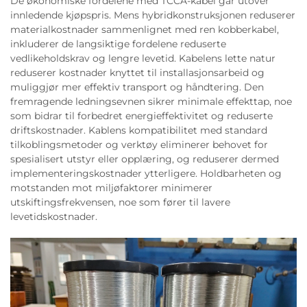
De økonomiske fordelene med TCCA-kabel går utover
innledende kjøpspris. Mens hybridkonstruksjonen reduserer
materialkostnader sammenlignet med ren kobberkabel,
inkluderer de langsiktige fordelene reduserte
vedlikeholdskrav og lengre levetid. Kabelens lette natur
reduserer kostnader knyttet til installasjonsarbeid og
muliggjør mer effektiv transport og håndtering. Den
fremragende ledningsevnen sikrer minimale effekttap, noe
som bidrar til forbedret energieffektivitet og reduserte
driftskostnader. Kablens kompatibilitet med standard
tilkoblingsmetoder og verktøy eliminerer behovet for
spesialisert utstyr eller opplæring, og reduserer dermed
implementeringskostnader ytterligere. Holdbarheten og
motstanden mot miljøfaktorer minimerer
utskiftingsfrekvensen, noe som fører til lavere
levetidskostnader.