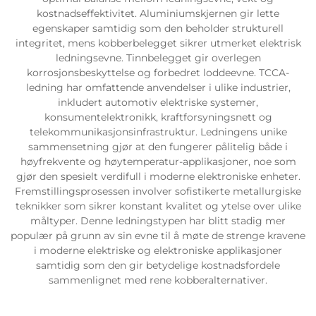
kostnadseffektivitet. Aluminiumskjernen gir lette
egenskaper samtidig som den beholder strukturell
integritet, mens kobberbelegget sikrer utmerket elektrisk
ledningsevne. Tinnbelegget gir overlegen
korrosjonsbeskyttelse og forbedret loddeevne. TCCA-
ledning har omfattende anvendelser i ulike industrier,
inkludert automotiv elektriske systemer,
konsumentelektronikk, kraftforsyningsnett og
telekommunikasjonsinfrastruktur. Ledningens unike
sammensetning gjør at den fungerer pålitelig både i
høyfrekvente og høytemperatur-applikasjoner, noe som
gjør den spesielt verdifull i moderne elektroniske enheter.
Fremstillingsprosessen involver sofistikerte metallurgiske
teknikker som sikrer konstant kvalitet og ytelse over ulike
måltyper. Denne ledningstypen har blitt stadig mer
populær på grunn av sin evne til å møte de strenge kravene
i moderne elektriske og elektroniske applikasjoner
samtidig som den gir betydelige kostnadsfordele
sammenlignet med rene kobberalternativer.