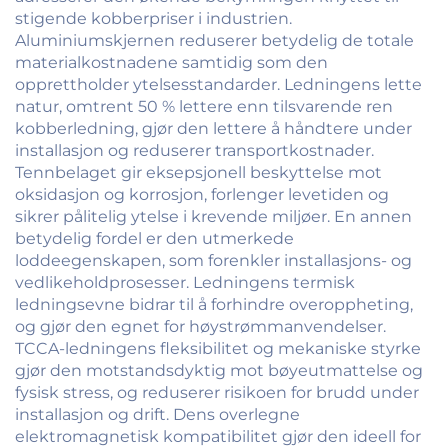
stigende kobberpriser i industrien.
Aluminiumskjernen reduserer betydelig de totale
materialkostnadene samtidig som den
opprettholder ytelsesstandarder. Ledningens lette
natur, omtrent 50 % lettere enn tilsvarende ren
kobberledning, gjør den lettere å håndtere under
installasjon og reduserer transportkostnader.
Tennbelaget gir eksepsjonell beskyttelse mot
oksidasjon og korrosjon, forlenger levetiden og
sikrer pålitelig ytelse i krevende miljøer. En annen
betydelig fordel er den utmerkede
loddeegenskapen, som forenkler installasjons- og
vedlikeholdprosesser. Ledningens termisk
ledningsevne bidrar til å forhindre overoppheting,
og gjør den egnet for høystrømmanvendelser.
TCCA-ledningens fleksibilitet og mekaniske styrke
gjør den motstandsdyktig mot bøyeutmattelse og
fysisk stress, og reduserer risikoen for brudd under
installasjon og drift. Dens overlegne
elektromagnetisk kompatibilitet gjør den ideell for