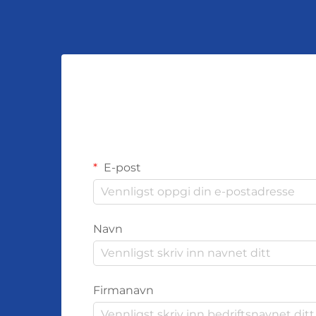
E-post
Navn
Firmanavn