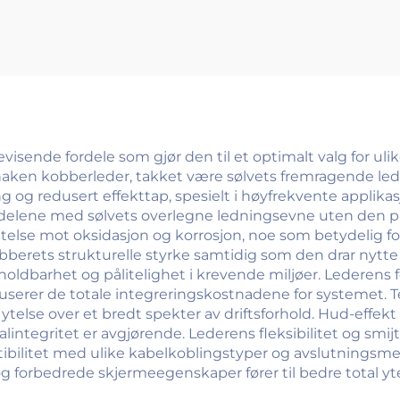
isende fordele som gjør den til et optimalt valg for uli
aken kobberleder, takket være sølvets fremragende l
ng og redusert effekttap, spesielt i høyfrekvente applika
delene med sølvets overlegne ledningsevne uten den pro
else mot oksidasjon og korrosjon, noe som betydelig for
erets strukturelle styrke samtidig som den drar nytte 
oldbarhet og pålitelighet i krevende miljøer. Lederens
userer de totale integreringskostnadene for systemet. Te
else over et bredt spekter av driftsforhold. Hud-effekt
lintegritet er avgjørende. Lederens fleksibilitet og smijth
bilitet med ulike kabelkoblingstyper og avslutningsmet
 forbedrede skjermeegenskaper fører til bedre total yte