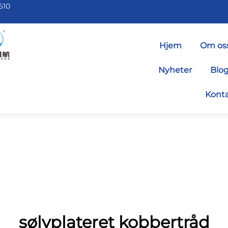
610
Hjem
Om os
Nyheter
Blo
Konta
sølvplateret kobbertråd