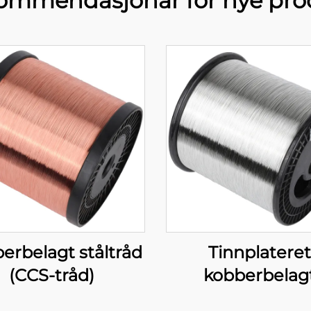
ommendasjonar for nye pro
erbelagt ståltråd
Tinnplateret
(CCS-tråd)
kobberbelag
aluminium (T-C