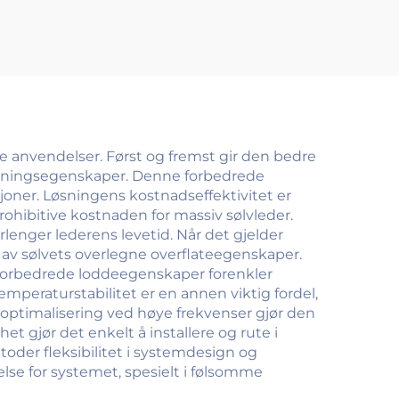
ke anvendelser. Først og fremst gir den bedre
edningsegenskaper. Denne forbedrede
sjoner. Løsningens kostnadseffektivitet er
hibitive kostnaden for massiv sølvleder.
lenger lederens levetid. Når det gjelder
av sølvets overlegne overflateegenskaper.
 forbedrede loddeegenskaper forenkler
mperaturstabilitet er en annen viktig fordel,
 optimalisering ved høye frekvenser gjør den
et gjør det enkelt å installere og rute i
oder fleksibilitet i systemdesign og
lse for systemet, spesielt i følsomme