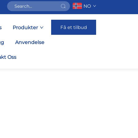
NO
Få et tilbud
s
Produkter
gg
Anvendelse
kt Oss