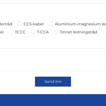
lertråd
CCS-kabel
Aluminium-magnesium leg
el
TCCC
T-CCA
Tinnet ledningstråd
Send inn