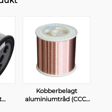
dukt
Kobberbelagt
t
aluminiumtråd (CCC-
CA)
tråd)