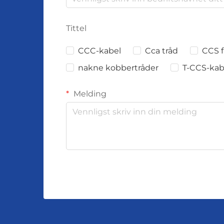
Tittel
CCC-kabel
Cca tråd
CCS f
nakne kobbertråder
T-CCS-kab
Melding