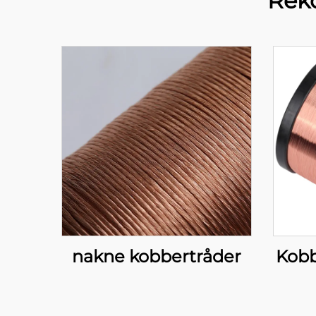
Rek
nakne kobbertråder
Kobb