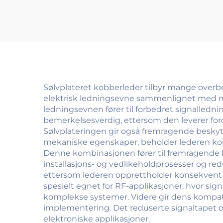
Sølvplateret kobberleder tilbyr mange overbev
elektrisk ledningsevne sammenlignet med n
ledningsevnen fører til forbedret signalledni
bemerkelsesverdig, ettersom den leverer for
Sølvplateringen gir også fremragende beskytt
mekaniske egenskaper, beholder lederen kobb
Denne kombinasjonen fører til fremragende h
installasjons- og vedlikeholdprosesser og red
ettersom lederen opprettholder konsekvent yt
spesielt egnet for RF-applikasjoner, hvor signa
komplekse systemer. Videre gir dens kompati
implementering. Det reduserte signaltapet og
elektroniske applikasjoner.