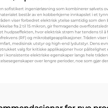
en sofistikert ingeniørløsning som kombinerer sølvets
aterialet består av en kobberkjerne innkapslet i et tynn
tråden viser forbedret elektrisk ytelse samtidig som de
tykkelse fra 2 til 15 mikron, gir fremragende overflotetsl
t hudpseffekten, hvor elektrisk strøm har tendens til å f
radiofrekvens (RF) og mikrobølgeapplikasjoner. Tråden v
mfart, medisinsk utstyr og high-end lydutstyr. Dens evne
retrukket valg for kritiske applikasjoner hvor påliteligh
er i konsistente elektriske egenskaper langs hele trådens
lsesegenskaper over lengre perioder, noe som gjør den e