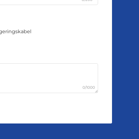
eringskabel
0/1000