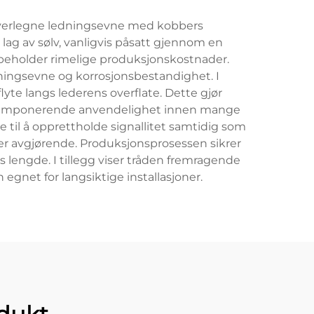
 overlegne ledningsevne med kobbers
 lag av sølv, vanligvis påsatt gjennom en
n beholder rimelige produksjonskostnader.
edningsevne og korrosjonsbestandighet. I
lyte langs lederens overflate. Dette gjør
iser imponerende anvendelighet innen mange
 til å opprettholde signallitet samtidig som
et er avgjørende. Produksjonsprosessen sikrer
 lengde. I tillegg viser tråden fremragende
gnet for langsiktige installasjoner.