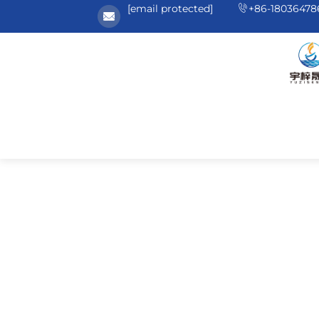
[email protected]
+86-18036478