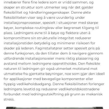
innebærer flere fine ledere som er vridd sammen, og
skaper en struktur som utmerker seg når det gjelder
fleksibilitet og håndteringsegenskaper. Denne økte
fleksibiliteten viser seg å være uvurderlig under
installasjonsprosesser, spesielt i situasjoner med skarpe
bøyer, komplekse routingkrav eller begrenset tilgang til
plass. Ledningens evne til å bøye og flektere uten å
kompromittere sin strukturelle integritet reduserer
installasjonstiden betydelig og minimerer risikoen for
skader på lederen. Faginstallatører setter spesielt pris på
denne funksjonen, da den tillater dem å navigere gjennom
utfordrende installasjonsveier mens riktig plassering og
avstand mellom ledningene opprettholdes. Den fleksible
naturen til ledningen gir også utmerket motstand mot
utmattelse fra gjentatte bøyninger, noe som gjør den ideell
for applikasjoner med bevegelige komponenter eller
hyppig vedlikeholdsadgang. Denne fleksibiliteten forlenger
ledningens levetid og reduserer vedlikeholdskostnadene
forbundet med ledningsutskiftning på grunn av mekanisk
stress.