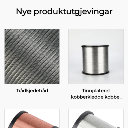
Nye produktutgjevingar
Trådkjedetråd
Tinnplateret
kobberkledde kobber
(TCCC)