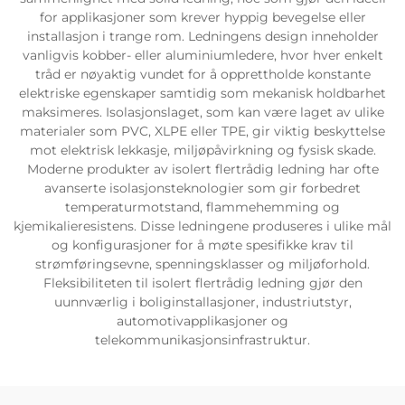
for applikasjoner som krever hyppig bevegelse eller
installasjon i trange rom. Ledningens design inneholder
vanligvis kobber- eller aluminiumledere, hvor hver enkelt
tråd er nøyaktig vundet for å opprettholde konstante
elektriske egenskaper samtidig som mekanisk holdbarhet
maksimeres. Isolasjonslaget, som kan være laget av ulike
materialer som PVC, XLPE eller TPE, gir viktig beskyttelse
mot elektrisk lekkasje, miljøpåvirkning og fysisk skade.
Moderne produkter av isolert flertrådig ledning har ofte
avanserte isolasjonsteknologier som gir forbedret
temperaturmotstand, flammehemming og
kjemikalieresistens. Disse ledningene produseres i ulike mål
og konfigurasjoner for å møte spesifikke krav til
strømføringsevne, spenningsklasser og miljøforhold.
Fleksibiliteten til isolert flertrådig ledning gjør den
uunnværlig i boliginstallasjoner, industriutstyr,
automotivapplikasjoner og
telekommunikasjonsinfrastruktur.