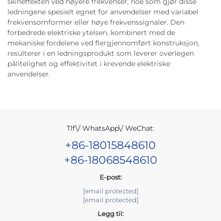
skineffekten ved høyere frekvenser, noe som gjør disse
ledningene spesielt egnet for anvendelser med variabel
frekvensomformer eller høye frekvenssignaler. Den
forbedrede elektriske ytelsen, kombinert med de
mekaniske fordelene ved flergjennomført konstruksjon,
resulterer i en ledningsprodukt som leverer overlegen
pålitelighet og effektivitet i krevende elektriske
anvendelser.
Tlf\/ WhatsApp\/ WeChat:
+86-18015848610
+86-18068548610
E-post:
[email protected]
[email protected]
Legg til: