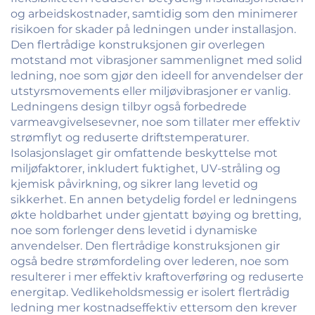
og arbeidskostnader, samtidig som den minimerer
risikoen for skader på ledningen under installasjon.
Den flertrådige konstruksjonen gir overlegen
motstand mot vibrasjoner sammenlignet med solid
ledning, noe som gjør den ideell for anvendelser der
utstyrsmovements eller miljøvibrasjoner er vanlig.
Ledningens design tilbyr også forbedrede
varmeavgivelsesevner, noe som tillater mer effektiv
strømflyt og reduserte driftstemperaturer.
Isolasjonslaget gir omfattende beskyttelse mot
miljøfaktorer, inkludert fuktighet, UV-stråling og
kjemisk påvirkning, og sikrer lang levetid og
sikkerhet. En annen betydelig fordel er ledningens
økte holdbarhet under gjentatt bøying og bretting,
noe som forlenger dens levetid i dynamiske
anvendelser. Den flertrådige konstruksjonen gir
også bedre strømfordeling over lederen, noe som
resulterer i mer effektiv kraftoverføring og reduserte
energitap. Vedlikeholdsmessig er isolert flertrådig
ledning mer kostnadseffektiv ettersom den krever