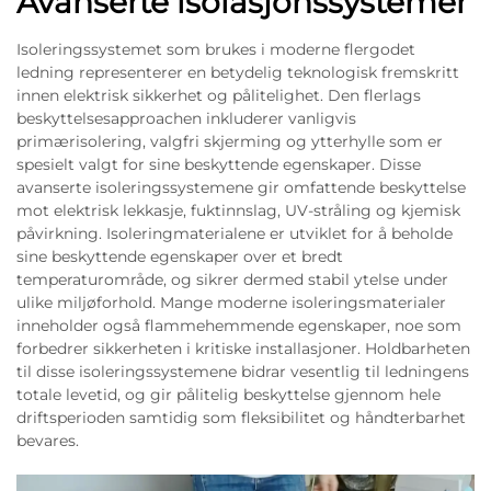
Avanserte isolasjonssystemer
Isoleringssystemet som brukes i moderne flergodet
ledning representerer en betydelig teknologisk fremskritt
innen elektrisk sikkerhet og pålitelighet. Den flerlags
beskyttelsesapproachen inkluderer vanligvis
primærisolering, valgfri skjerming og ytterhylle som er
spesielt valgt for sine beskyttende egenskaper. Disse
avanserte isoleringssystemene gir omfattende beskyttelse
mot elektrisk lekkasje, fuktinnslag, UV-stråling og kjemisk
påvirkning. Isoleringmaterialene er utviklet for å beholde
sine beskyttende egenskaper over et bredt
temperaturområde, og sikrer dermed stabil ytelse under
ulike miljøforhold. Mange moderne isoleringsmaterialer
inneholder også flammehemmende egenskaper, noe som
forbedrer sikkerheten i kritiske installasjoner. Holdbarheten
til disse isoleringssystemene bidrar vesentlig til ledningens
totale levetid, og gir pålitelig beskyttelse gjennom hele
driftsperioden samtidig som fleksibilitet og håndterbarhet
bevares.