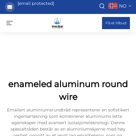
[email protected]
NO
Få et tilbud
enameled aluminum round
wire
Emailert aluminiumsrundtråd representerer en sofistikert
ingeniørløsning som kombinerer aluminiums lette
egenskaper med avansert isolasjonsteknologi. Denne
spesialtråden består av en aluminiumskjerne med høy
renhet, omgitt av et jevnt lag emailbelegg, som gir