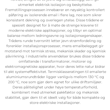
utmerket elektrisk isolasjon og beskyttelse.
Fremstillingsprosessen innebærer en nøyaktig kontrollert
påføring av isolerende email i flere lag, noe som sikrer
konsistent dekning og overlegen ytelse. Disse trådene er
spesielt designet for å møte de strenge kravene til
moderne elektriske applikasjoner, og tilbyr en optimal
balanse mellom ledningsevne og isolasjonsegenskaper.
Trådens runde tverrsnitt letter jevn strømfordeling og
forenkler installasjonsprosesser, mens emailbelegget gir
motstand mot termisk stress, mekanisk skader og kjemisk
påvirkning. I industrielle anvendelser brukes disse trådene
omfattende i transformatorer, motorer og
elektromagnetiske apparater, hvor deres lette natur bidrar
til økt systemeffektivitet. Termisklasseratingen til emailerte
aluminiumsrundtråder ligger vanligvis mellom 130 °C og
200 °C, noe som gjør dem egnet for ulike driftsmiljøer.
Deres pålitelighet under høye temperaturforhold,
kombinert med utmerket pakkfaktor og mekanisk
stabilitet, gjør dem til et ideelt valg for både kompakte og
store elektriske installasjoner.