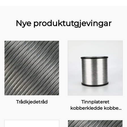
Nye produktutgjevingar
Trådkjedetråd
Tinnplateret
kobberkledde kobber
(TCCC)