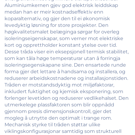
Aluminiumkernen gjev god elektrisk leiddskap
medan han er meir kostnadseffektiv enn
koparalternativ, og gjer den til ei økonomisk
levedyktig løsning for store prosjekter. Den
høgkvalitetsmalet belæginga sørgar for overleg
isoleringseigenskapar, som verner mot elektriske
kort og opprettholder konstant ytelse over tid.
Desse tråda viser ein eksepsjonell termisk stabilitet,
som kan tåla høge temperaturar utan å forringja
isoleringsegenskapane sine. Den ensartede runde
forma gjer det lettare å handsama og installera, og
reduserer arbeidskostnadene og installasjonstiden.
Tråden er motstandsdyktig mot miljøfaktorar,
inkludert fuktighet og kjemisk eksponering, som
forlenger levetiden og reduserer vedlikehalset. Den
utmerkelege plassfaktoren som blir oppnådd
gjennom presis dimensjonskontroll, gjer det
mogleg å utnytte den optimalt i trange rom.
Mechanisk styrke til tråden støttar ulike
viklingskonfigurasjonar samtidig som strukturell