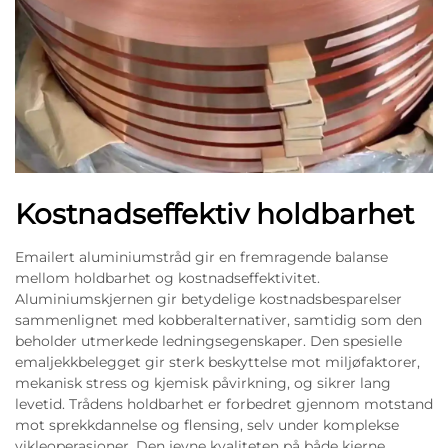
Kostnadseffektiv holdbarhet
Emailert aluminiumstråd gir en fremragende balanse
mellom holdbarhet og kostnadseffektivitet.
Aluminiumskjernen gir betydelige kostnadsbesparelser
sammenlignet med kobberalternativer, samtidig som den
beholder utmerkede ledningsegenskaper. Den spesielle
emaljekkbelegget gir sterk beskyttelse mot miljøfaktorer,
mekanisk stress og kjemisk påvirkning, og sikrer lang
levetid. Trådens holdbarhet er forbedret gjennom motstand
mot sprekkdannelse og flensing, selv under komplekse
vikleoperasjoner. Den jevne kvaliteten på både kjerne