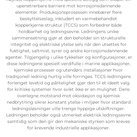
upenetrerbare barriere mot korrosjonsdannende
elementer. Produksjonsprosessen innebærer flere
beskyttelseslag, inkludert en varmebehandlet
kopperkjerne-struktur (TCCS) som forbedrer både
holdbarhet og ledningsevne. Ledningens unike
sammensetning gjør at den beholder sin strukturelle
integritet og elektriske ytelse selv når den utsettes for
fuktighet, saltmist, syrer og andre korrosjonsdannende
agenter. Tilgjengelig i ulike tykkelser og konfigurasjoner, er
disse ledningene spesielt verdifulle i marine applikasjoner,
kjemiske prosesser og utendørs installasjoner hvor
tradisjonell ledning hurtig ville forringes. TCCS-ledningens
forlenget levetid og pålitelighet gjør den til et ideelt valg
for kritiske systemer hvor svikt ikke er en mulighet. Dens
overlegne motstand mot oksidasjon og kjemisk
nedbrytning sikrer konstant ytelse i miljøer hvor standard
ledningsløsninger ville trenge hyppige utskiftninger.
Ledningen beholder også utmerket elektrisk ledningsevne
samtidig som den gir den mekaniske styrken som kreves
for krevende industrielle applikasjoner.