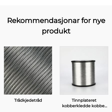
Rekommendasjonar for nye
produkt
Trådkjedetråd
Tinnplateret
kobberkledde kobber
(TCCC)