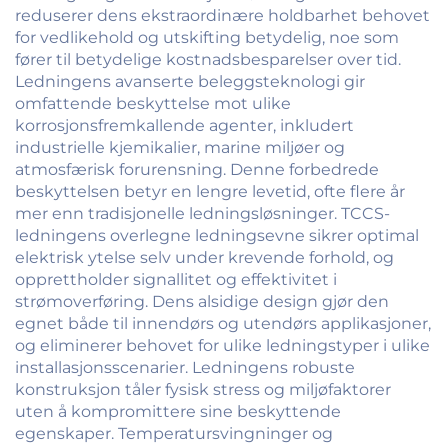
reduserer dens ekstraordinære holdbarhet behovet
for vedlikehold og utskifting betydelig, noe som
fører til betydelige kostnadsbesparelser over tid.
Ledningens avanserte beleggsteknologi gir
omfattende beskyttelse mot ulike
korrosjonsfremkallende agenter, inkludert
industrielle kjemikalier, marine miljøer og
atmosfærisk forurensning. Denne forbedrede
beskyttelsen betyr en lengre levetid, ofte flere år
mer enn tradisjonelle ledningsløsninger. TCCS-
ledningens overlegne ledningsevne sikrer optimal
elektrisk ytelse selv under krevende forhold, og
opprettholder signallitet og effektivitet i
strømoverføring. Dens alsidige design gjør den
egnet både til innendørs og utendørs applikasjoner,
og eliminerer behovet for ulike ledningstyper i ulike
installasjonsscenarier. Ledningens robuste
konstruksjon tåler fysisk stress og miljøfaktorer
uten å kompromittere sine beskyttende
egenskaper. Temperatursvingninger og