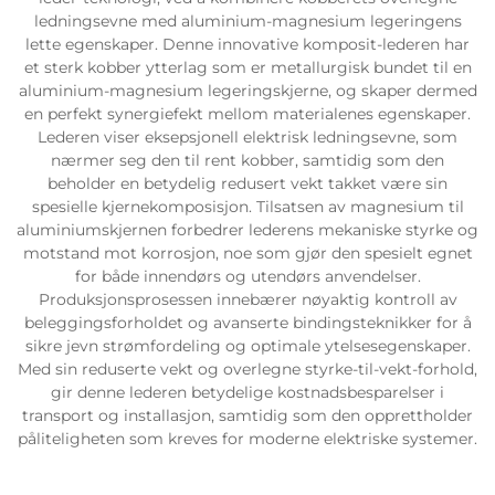
ledningsevne med aluminium-magnesium legeringens
lette egenskaper. Denne innovative komposit-lederen har
et sterk kobber ytterlag som er metallurgisk bundet til en
aluminium-magnesium legeringskjerne, og skaper dermed
en perfekt synergiefekt mellom materialenes egenskaper.
Lederen viser eksepsjonell elektrisk ledningsevne, som
nærmer seg den til rent kobber, samtidig som den
beholder en betydelig redusert vekt takket være sin
spesielle kjernekomposisjon. Tilsatsen av magnesium til
aluminiumskjernen forbedrer lederens mekaniske styrke og
motstand mot korrosjon, noe som gjør den spesielt egnet
for både innendørs og utendørs anvendelser.
Produksjonsprosessen innebærer nøyaktig kontroll av
beleggingsforholdet og avanserte bindingsteknikker for å
sikre jevn strømfordeling og optimale ytelsesegenskaper.
Med sin reduserte vekt og overlegne styrke-til-vekt-forhold,
gir denne lederen betydelige kostnadsbesparelser i
transport og installasjon, samtidig som den opprettholder
påliteligheten som kreves for moderne elektriske systemer.