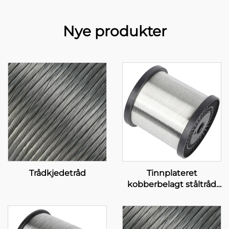
Nye produkter
Trådkjedetråd
Tinnplateret
kobberbelagt ståltråd
(T-CCS-tråd)