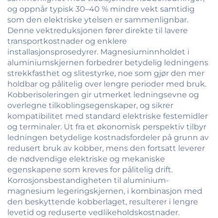
og oppnår typisk 30–40 % mindre vekt samtidig
som den elektriske ytelsen er sammenlignbar.
Denne vektreduksjonen fører direkte til lavere
transportkostnader og enklere
installasjonsprosedyrer. Magnesiuminnholdet i
aluminiumskjernen forbedrer betydelig ledningens
strekkfasthet og slitestyrke, noe som gjør den mer
holdbar og pålitelig over lengre perioder med bruk.
Kobberisoleringen gir utmerket ledningsevne og
overlegne tilkoblingsegenskaper, og sikrer
kompatibilitet med standard elektriske festemidler
og terminaler. Ut fra et økonomisk perspektiv tilbyr
ledningen betydelige kostnadsfordeler på grunn av
redusert bruk av kobber, mens den fortsatt leverer
de nødvendige elektriske og mekaniske
egenskapene som kreves for pålitelig drift.
Korrosjonsbestandigheten til aluminium-
magnesium legeringskjernen, i kombinasjon med
den beskyttende kobberlaget, resulterer i lengre
levetid og reduserte vedlikeholdskostnader.