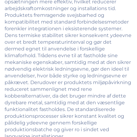
opsætningen mere effektiv, hvilket reducerer
arbejdskraftomkostninger og installations tid.
Produktets fremragende svejsbarhed og
kompatibilitet med standard forbindelsesmetoder
forenkler integrationen i eksisterende systemer.
Dens termiske stabilitet sikrer konsekvent ydeevne
over et bredt temperaturinterval og gør det
dermed egnet til anvendelse i forskellige
klimaforhold. Trådens evne til at fastholde sine
mekaniske egenskaber, samtidig med at den sikrer
nødvendig elektrisk ledningsevne, gør den ideel til
anvendelser, hvor både styrke og ledningsevne er
påkrævet. Derudover er produktets miljøpåvirkning
reduceret sammenlignet med rene
kobberalternativer, da det bruger mindre af dette
dyrebare metal, samtidig med at den væsentlige
funktionalitet fastholdes. De standardiserede
produktionsprocesser sikrer konstant kvalitet og
pålidelig ydeevne gennem forskellige
produktionsbatche og giver ro i sindet ved
langvarige installationer.