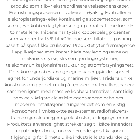
produkt som tilbyr ekstraordinære ytelsesegenskaper.
Fremstillingsprosessen involverer nøyaktig kontrollerte
elektroplaterings- eller kontinuerlige støpemetoder, som
sikrer jevn kobberrlagtykkelse og optimal haft mellom de
to metallene. Trådene har typisk kobberbelagprosenter
som varierer fra 15 % til 40 %, noe som tillater tilpasning
basert på spesifikke brukskrav. Produktet yter fremragende
i applikasjoner som krever både høy ledningsevne og
mekanisk styrke, slik som jordingssystemer,
telekommunikasjonsinfrastruktur og strømforsyningsnett.
Dets korrosjonsbestandige egenskaper gjør det spesielt
egnet for underjordiske og marine miljøer. Trådens unike
konstruksjon gjør det mulig å redusere materialkostnadene
sammenlignet med massive kobberalternativer, samtidig
som de viktigste elektriske egenskapene beholdes. I
moderne installasjoner fungerer det som en viktig
komponent i lynbeskyttelsessystemer, radiofrekvens-
transmisjonsledninger og elektriske jordingssystemer.
Produktets anvendelighet strekker seg til både innendørs
og utendørs bruk, med varierende spesifikasjoner
tilgjengelig for å møte ulike industrielle standarder og