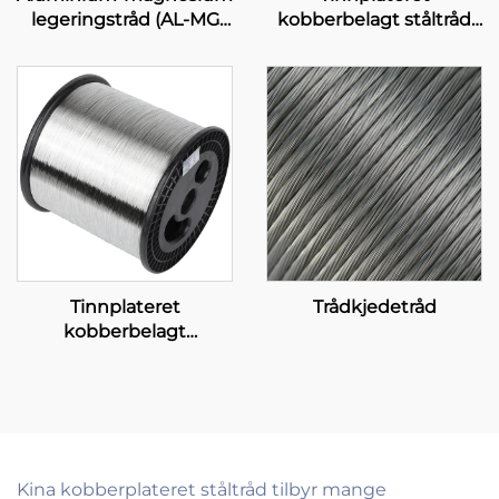
legeringstråd (AL-MG
kobberbelagt ståltråd
legeringstråd)
(T-CCS-tråd)
Tinnplateret
Trådkjedetråd
kobberbelagt
aluminium (T-CCA)
Kina kobberplateret ståltråd tilbyr mange