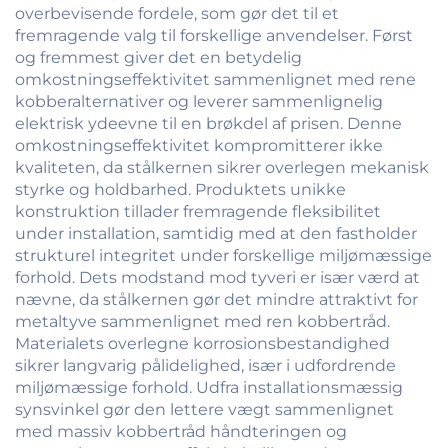
overbevisende fordele, som gør det til et
fremragende valg til forskellige anvendelser. Først
og fremmest giver det en betydelig
omkostningseffektivitet sammenlignet med rene
kobberalternativer og leverer sammenlignelig
elektrisk ydeevne til en brøkdel af prisen. Denne
omkostningseffektivitet kompromitterer ikke
kvaliteten, da stålkernen sikrer overlegen mekanisk
styrke og holdbarhed. Produktets unikke
konstruktion tillader fremragende fleksibilitet
under installation, samtidig med at den fastholder
strukturel integritet under forskellige miljømæssige
forhold. Dets modstand mod tyveri er især værd at
nævne, da stålkernen gør det mindre attraktivt for
metaltyve sammenlignet med ren kobbertråd.
Materialets overlegne korrosionsbestandighed
sikrer langvarig pålidelighed, især i udfordrende
miljømæssige forhold. Udfra installationsmæssig
synsvinkel gør den lettere vægt sammenlignet
med massiv kobbertråd håndteringen og