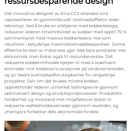
ressursbesparende design
Det innovative designet av Kina CCS stranded wire
representerer en gjennombrudd i kostnadseffektiv leder-
teknologi. Ved å bruke en stålkjerne med kobberbelegg,
reduserer lederen totalinnholdet av kobber med opptil 70 %
sammenlignet med massive kobberledere, noe som
resulterer i betydelige materialkostnadsbesparelser. Denne
effektive bruken av materialer gjør ikke bare produktet mer
økonomisk, men bidrar også til ressursbevarelse. Det
reduserte kobberinnholdet hjelper til med å stabilisere
kostnader mot kobberprisvariasjoner på verdensmarkedet,
og gir bedre kostnadspåforutsigbarhet for langsiktige
prosjekter. Selv om det brukes mindre kobber,
opprettholder lederen utmerket ledningsevne gjennom
optimalisert design og produksjonsprosesser. Produktets
holdbarhet og motstand mot miljøfaktorer bidrar til
reduserte vedlikeholdskostnader gjennom levetiden, og
ytterligere forbedrer dets økonomiske fordele.