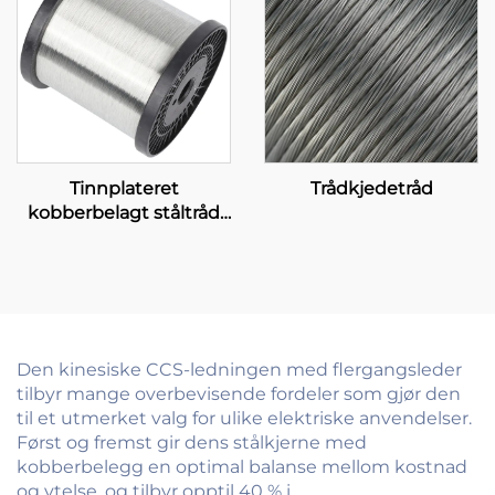
Tinnplateret
Trådkjedetråd
kobberbelagt ståltråd
(T-CCS-tråd)
Den kinesiske CCS-ledningen med flergangsleder
tilbyr mange overbevisende fordeler som gjør den
til et utmerket valg for ulike elektriske anvendelser.
Først og fremst gir dens stålkjerne med
kobberbelegg en optimal balanse mellom kostnad
og ytelse, og tilbyr opptil 40 % i