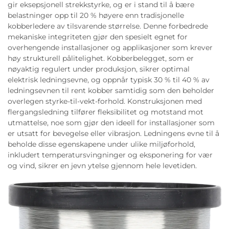
gir eksepsjonell strekkstyrke, og er i stand til å bære
belastninger opp til 20 % høyere enn tradisjonelle
kobberledere av tilsvarende størrelse. Denne forbedrede
mekaniske integriteten gjør den spesielt egnet for
overhengende installasjoner og applikasjoner som krever
høy strukturell pålitelighet. Kobberbelegget, som er
nøyaktig regulert under produksjon, sikrer optimal
elektrisk ledningsevne, og oppnår typisk 30 % til 40 % av
ledningsevnen til rent kobber samtidig som den beholder
overlegen styrke-til-vekt-forhold. Konstruksjonen med
flergangsledning tilfører fleksibilitet og motstand mot
utmattelse, noe som gjør den ideell for installasjoner som
er utsatt for bevegelse eller vibrasjon. Ledningens evne til å
beholde disse egenskapene under ulike miljøforhold,
inkludert temperatursvingninger og eksponering for vær
og vind, sikrer en jevn ytelse gjennom hele levetiden.