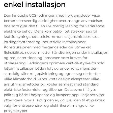
enkel installasjon
Den kinesiske CCS-ledningen med flergangsleder viser
bemerkelsesverdig allsidlighet over mange anvendelser,
noe som gjør den til en uvurderlig løsning for varierende
elektriske behov. Dens kompatibilitet strekker seg til
kraftforsyningsnett, telekommunikasjonsinfrastruktur,
jordingssystemer og industrielle installasjoner.
Konstruksjonen med flergangsleder gir utmerket
fleksibilitet, noe som letter håndteringen under installasjon
og reduserer tiden og innsatsen som kreves for
utplassering. Ledningens optimale vekt-til-styrke-forhold
letter installasjon både i luft og under jord, mens den
samtidig tåler miljøpåvirkning og egner seg derfor for
ulike klimaforhold. Produktets design aksepterer ulike
avslutningsmetoder og kobler sømløst med standard
elektriske festemidler og tilbehør. Dets evne til å yte
pålitelig både i høyspente og lavspent applikasjoner viser
ytterligere hvor allsidlig den er, og gjør den til et praktisk
valg for entreprenører og elektrikere i mange ulike
prosjekttyper.