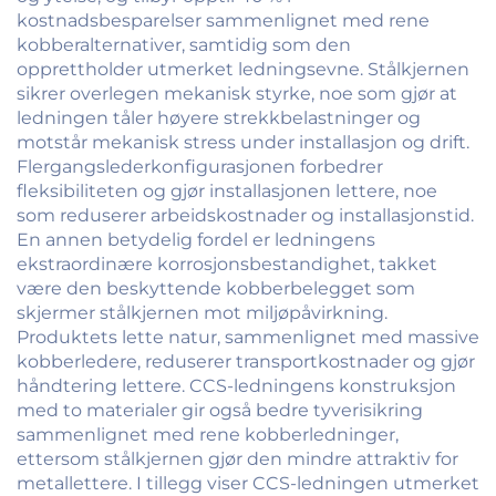
kostnadsbesparelser sammenlignet med rene
kobberalternativer, samtidig som den
opprettholder utmerket ledningsevne. Stålkjernen
sikrer overlegen mekanisk styrke, noe som gjør at
ledningen tåler høyere strekkbelastninger og
motstår mekanisk stress under installasjon og drift.
Flergangslederkonfigurasjonen forbedrer
fleksibiliteten og gjør installasjonen lettere, noe
som reduserer arbeidskostnader og installasjonstid.
En annen betydelig fordel er ledningens
ekstraordinære korrosjonsbestandighet, takket
være den beskyttende kobberbelegget som
skjermer stålkjernen mot miljøpåvirkning.
Produktets lette natur, sammenlignet med massive
kobberledere, reduserer transportkostnader og gjør
håndtering lettere. CCS-ledningens konstruksjon
med to materialer gir også bedre tyverisikring
sammenlignet med rene kobberledninger,
ettersom stålkjernen gjør den mindre attraktiv for
metallettere. I tillegg viser CCS-ledningen utmerket