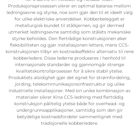
Produksjonsprosessen sikrer en optimal balanse mellom
ledningsevne og styrke, noe som gjør den til et ideelt valg
for ulike elektriske anvendelser. Kobberbelegget er
metallurgisk bundet til stålkjernen, og gir dermed
utmerket ledningsevne samtidig som stålets mekaniske
styrke beholdes. Den flertrådige konstruksjonen øker
fleksibiliteten og gjør installasjonen lettere, mens CCS-
konstruksjonen tilbyr en kostnadseffektiv alternativ til rene
kobberledere. Disse lederne produseres i henhold til
internasjonale standarder og gjennomgår strenge
kvalitetskontrollprosesser for å sikre stabil ytelse.
Produktets alsidighet gjør det egnet for strømfordeling,
jording, telekommunikasjonsinfrastruktur og ulike
industrielle installasjoner. Med sin unike kombinasjon av
materialer sikrer Kina CCS-ledning med flertrådig
konstruksjon pålitelig ytelse både for overhead- og
undergrunnsapplikasjoner, samtidig som den gir
betydelige kostnadsfordeler sammenlignet med
tradisjonelle kobberledere.