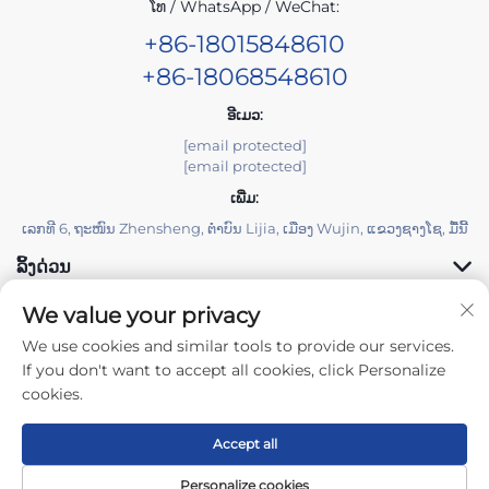
ໂທ / WhatsApp / WeChat:
+86-18015848610
+86-18068548610
ອີເມວ:
[email protected]
[email protected]
ເພີ່ມ:
ເລກທີ 6, ຖະໜົນ Zhensheng, ຕຳບົນ Lijia, ເມືອງ Wujin, ແຂວງຊາງໂຊ, ມື້ນີ້
ລິ້ງດ່ວນ
We value your privacy
ຜະລິດຕະພັນ
We use cookies and similar tools to provide our services.
If you don't want to accept all cookies, click Personalize
cookies.
Accept all
ລິຂະສິດ © 2025 Changzhou Yuzisenhan Electronic Co.,Ltd. ສິດທິ
ທັງໝົດຖືກຮັກສາໄວ້ -
ນະໂຍບາຍຄວາມເປັນສ່ວນຕົວ
Personalize cookies