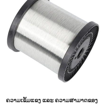
ຄວາມເຂັ້ມແຂງ ແລະ ຄວາມສາມາດຂອງ