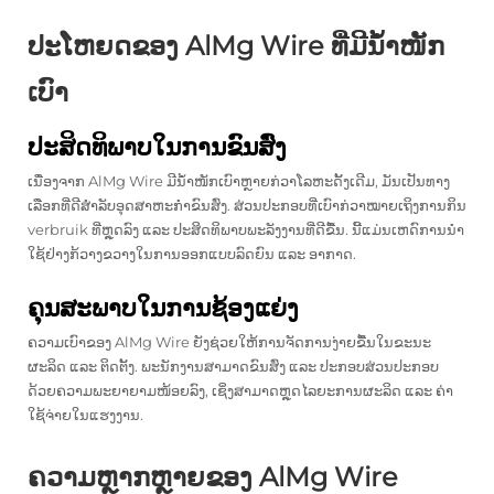
ປະໂຫຍດຂອງ AlMg Wire ທີ່ມີນ້ຳໜັກ
ເບົາ
ປະສິດທິພາບໃນການຂົນສົ່ງ
ເນື່ອງຈາກ AlMg Wire ມີນ້ຳໜັກເບົາຫຼາຍກ່ວາໂລຫະດັ້ງເດີມ, ມັນເປັນທາງ
ເລືອກທີ່ດີສຳລັບອຸດສາຫະກຳຂົນສົ່ງ. ສ່ວນປະກອບທີ່ເບົາກ່ວາໝາຍເຖິງການກິນ
verbruik ທີ່ຫຼຸດລົງ ແລະ ປະສິດທິພາບພະລັງງານທີ່ດີຂື້ນ. ນີ້ແມ່ນເຫດົການນຳ
ໃຊ້ຢ່າງກ້ວາງຂວາງໃນການອອກແບບລົດຍົນ ແລະ ອາກາດ.
ຄຸນສະພາບໃນການຊ້ອງແຍ່ງ
ຄວາມເບົາຂອງ AlMg Wire ຍັງຊ່ວຍໃຫ້ການຈັດການງ່າຍຂື້ນໃນຂະນະ
ຜະລິດ ແລະ ຕິດຕັ້ງ. ພະນັກງານສາມາດຂົນສົ່ງ ແລະ ປະກອບສ່ວນປະກອບ
ດ້ວຍຄວາມພະຍາຍາມໜ້ອຍລົງ, ເຊິ່ງສາມາດຫຼຸດໄລຍະການຜະລິດ ແລະ ຄ່າ
ໃຊ້ຈ່າຍໃນແຮງງານ.
ຄວາມຫຼາກຫຼາຍຂອງ AlMg Wire