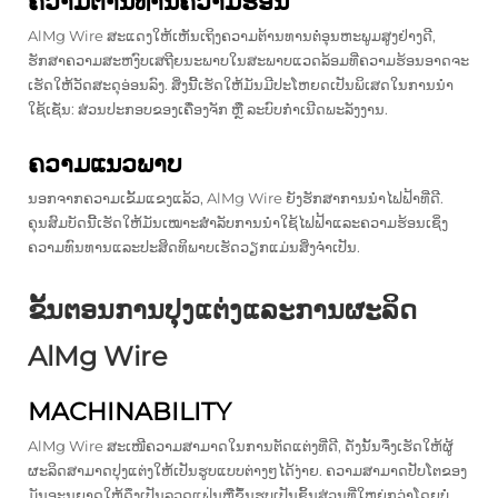
ຄວາມຕ້ານທານຄວາມຮ້ອນ
AlMg Wire ສະແດງໃຫ້ເຫັນເຖິງຄວາມຕ້ານທານຕໍ່ອຸນຫະພູມສູງຢ່າງດີ,
ຮັກສາຄວາມສະຫງົບເສຖີຍນະພາບໃນສະພາບແວດລ້ອມທີ່ຄວາມຮ້ອນອາດຈະ
ເຮັດໃຫ້ວັດສະດຸອ່ອນລົງ. ສິ່ງນີ້ເຮັດໃຫ້ມັນມີປະໂຫຍດເປັນພິເສດໃນການນໍາ
ໃຊ້ເຊັ່ນ: ສ່ວນປະກອບຂອງເຄື່ອງຈັກ ຫຼື ລະບົບກໍາເນີດພະລັງງານ.
ຄວາມແນວພາບ
ນອກຈາກຄວາມເຂັ້ມແຂງແລ້ວ, AlMg Wire ຍັງຮັກສາການນຳໄຟຟ້າທີ່ດີ.
ຄຸນສົມບັດນີ້ເຮັດໃຫ້ມັນເໝາະສຳລັບການນຳໃຊ້ໄຟຟ້າແລະຄວາມຮ້ອນເຊິ່ງ
ຄວາມທົນທານແລະປະສິດທິພາບເຮັດວຽກແມ່ນສິ່ງຈຳເປັນ.
ຂັ້ນຕອນການປຸງແຕ່ງແລະການຜະລິດ
AlMg Wire
MACHINABILITY
AlMg Wire ສະເໜີຄວາມສາມາດໃນການຕັດແຕ່ງທີ່ດີ, ດັ່ງນັ້ນຈຶ່ງເຮັດໃຫ້ຜູ້
ຜະລິດສາມາດປຸງແຕ່ງໃຫ້ເປັນຮູບແບບຕ່າງໆໄດ້ງ່າຍ. ຄວາມສາມາດປັບໂຕຂອງ
ມັນອະນຸຍາດໃຫ້ດຶງເປັນລວດແຟ່ນຫຼືຂຶ້ນຮູບເປັນຊິ້ນສ່ວນທີ່ໃຫຍ່ກວ່າໂດຍບໍ່