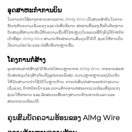
ອຸດສາຫະກໍາການບິນ
ໃນການນໍາໃຊ້ທາງອາກາດອາວະກາດ, AlMg Wire ເປັນສ່ວນສໍາຄັນໃນການ
ຮັບປະກັນຄວາມເຂັ້ມແຂງ ແລະ ປະສິດທິພາບ. ສະຖານທີ່ຂອງເຮືອບິນຕ້ອງການ
ວັດສະດຸທີ່ສາມາດຮັບມືກັບຄວາມເຄັ້ນທີ່ໃຫຍ່ຫຼວງໃນຂະນະທີ່ຍັງຄົງມີນ້ໍາຫນັກ
ເບົາທີ່ສຸດ. AlMg Wire ສາມາດຮັກສາຄວາມສົມດຸນນີ້ໄດ້ດີ, ຊ່ວຍໃຫ້ການບິນ
ມີຄວາມປອດໄພ ແລະ ປະສິດທິພາບຫຼາຍຂຶ້ນ.
ໂຄງການກໍ່ສ້າງ
ອຸດສາຫະກໍາກໍ່ສ້າງກໍ່ໄດ້ຮັບປະໂຫຍດຫຼາຍຈາກ AlMg Wire. ຈາກການສະຫ
ນັບສະຫນູນໂຄງສ້າງຈົນເຖິງອຸປະກອນພິເສດ, ຄວາມຫຼາກຫຼາຍຂອງມັນເຮັດ
ໃຫ້ມັນສາມາດນໍາໃຊ້ໄດ້ໃນຫຼາຍດ້ານ. ການປະສົມປະສານລະຫວ່າງຄວາມ
ເຂັ້ມແຂງ, ນ້ໍາຫນັກເບົາ ແລະ ຄວາມຕ້ານທານຕໍ່ສະພາບແວດລ້ອມທີ່ຮຸນແຮງ
ຊ່ວຍໃຫ້ອາຄານ ແລະ ລັກສະນະເສັ້ນທາງສາມາດຕ້ານທານຕໍ່ເວລາ ແລະ
ສະພາບແວດລ້ອມໄດ້.
ຄຸນສົມບັດຄວາມຮ້ອນຂອງ AlMg Wire