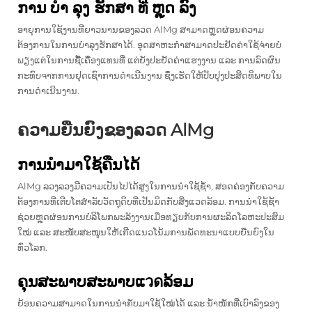
ການ ບໍາ ລຸງ ຮັກສາ ທີ່ ຫຼຸດ ລົງ
ອາຍຸການໃຊ້ງານທີ່ຍາວນານຂອງລວດ AlMg ສາມາດຫຼຸດຜ່ອນຄວາມ
ຕ້ອງການໃນການບຳລຸງຮັກສາໄດ້. ອຸດສາຫະກຳສາມາດປະຢັດຄ່າໃຊ້ຈ່າຍບໍ່
ພຽງແຕ່ໃນການຊື້ເຄື່ອງແທນທີ່ ແຕ່ຍັງປະຢັດຄ່າແຮງງານ ແລະ ການລົດຜົນ
ກະທົບຈາກການຢຸດເຊົາການດຳເນີນງານ ຊຶ່ງເຮັດໃຫ້ປັບປຸງປະສິດທິພາບໃນ
ການດຳເນີນງານ.
ຄວາມຍືນຍົງຂອງລວດ AlMg
ການນຳມາໃຊ້ຄືນໄດ້
AlMg ລວງລວງມີຄວາມເປັນໄປໄດ້ສູງໃນການນຳໃຊ້ຊ້ຳ, ສອດຄ່ອງກັບຄວາມ
ຕ້ອງການທີ່ເຕີບໂຕສຳລັບວັດຖຸດິບທີ່ເປັນມິດກັບສິ່ງແວດລ້ອມ. ການນຳໃຊ້ຊ້ຳ
ຊ່ວຍຫຼຸດຜ່ອນການບໍລິໂພກພະລັງງານເມື່ອທຽບກັບການຜະລິດໂລຫະປະສົມ
ໃໝ່ ແລະ ສະໜັບສະໜູນໃຫ້ເກີດແນວໂນ້ມການພັດທະນາແບບຍືນຍົງໃນ
ທົ່ວໂລກ.
ຄຸນສະພາບສະພາບແวดລ້ອມ
ຍ້ອນຄວາມສາມາດໃນການນຳກັບມາໃຊ້ໃໝ່ໄດ້ ແລະ ນ້ຳໜັກທີ່ເບົາລົງຂອງ