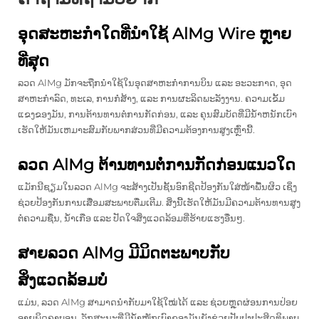
ອຸດສະຫະກຳໃດທີ່ນຳໃຊ້ AlMg Wire ຫຼາຍ
ທີ່ສຸດ
ລວດ AlMg ມັກຈະຖືກນໍາໃຊ້ໃນອຸດສາຫະກໍາການບິນ ແລະ ອະວະກາດ, ອຸດ
ສາຫະກໍາລົດ, ທະເລ, ການກໍ່ສ້າງ, ແລະ ການຜະລິດພະລັງງານ. ຄວາມເຂັ້ມ
ແຂງຂອງມັນ, ການຕ້ານທານຕໍ່ການກັດກ່ອນ, ແລະ ຄຸນສົມບັດທີ່ມີນ້ໍາຫນັກເບົາ
ເຮັດໃຫ້ມັນເຫມາະສົມກັບພາກສ່ວນທີ່ມີຄວາມຕ້ອງການສູງເຫຼົ່ານີ້.
ລວດ AlMg ຕ້ານທານຕໍ່ການກັດກ່ອນແນວໃດ
ແມັກນີຊຽມໃນລວດ AlMg ຈະສ້າງເປັນຊັ້ນອົກຊີດປ້ອງກັນໃສ່ໜ້າພື້ນຜິວ ເຊິ່ງ
ຊ່ວຍປ້ອງກັນການເສື່ອມສະພາບຕື່ມເຕີມ. ສິ່ງນີ້ເຮັດໃຫ້ມັນມີຄວາມຕ້ານທານສູງ
ຕໍ່ຄວາມຊື່ນ, ນ້ຳເກືອ ແລະ ປັດໃຈສິ່ງແວດລ້ອມທີ່ຮ້າຍແຮງອື່ນໆ.
ສາຍລວດ AlMg ມີມິດຕະພາບກັບ
ສິ່ງແວດລ້ອມບໍ່
ແມ່ນ, ລວດ AlMg ສາມາດນຳກັບມາໃຊ້ໃໝ່ໄດ້ ແລະ ຊ່ວຍຫຼຸດຜ່ອນການປ່ອຍ
ອາຍພິດຄາບອນ. ລັກສະນະທີ່ມີນ້ຳໜັກເບົາຂອງມັນຍັງຊ່ວຍປັບປຸງປະສິດທິພາບ