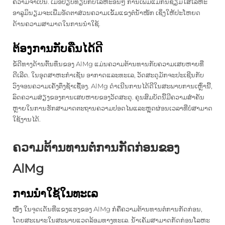
ຄວາມຈຳເປັນ. ເມື່ອປຽບທຽບກັບໂລຫະອື່ນໆ ການເພີ່ມແມັກນີຊຽມໃສ່ໂລຫະ
ອາລູມິນຽມຈະເພີ່ມອັດຕາສ່ວນຄວາມເຂັ້ມແຂງຕໍ່ນ້ຳໜັກ ເຊິ່ງໃຫ້ປະໂຫຍດ
ດ້ານຄວາມສາມາດໃນການນຳໃຊ້.
ຕ້ອງການກັບຄືນໄດ້ດີ
ຂໍ້ດີທາງດ້ານຕົ້ນທຶນຂອງ AlMg ແມ່ນຄວາມຕ້ານທານກັບຄວາມເສຍຫາຍທີ່
ດີເລີດ. ໃນອຸດສາຫະກໍາເຊັ່ນ ອາກາດແລະທະເລ, ວັດສະດຸມັກຈະປະເຊີນກັບ
ວົງຈອນຄວາມເຄັ່ງຕຶງຊ້ຳເຊື້ອງ. AlMg ດຳເນີນການໄດ້ດີໃນສະພາບການເຫຼົ່ານີ້,
ລົດຄວາມສ່ຽງຂອງການເສຍຫາຍຂອງວັດສະດຸ. ຄຸນສົມບັດນີ້ມີຄວາມສຳຄັນ
ຫຼາຍໃນການຮັກສາມາດຕະຖານຄວາມປອດໄພແລະຫຼຸດຜ່ອນເວລາທີ່ບໍ່ສາມາດ
ໃຊ້ງານໄດ້.
ຄວາມຕ້ານທານຕໍ່ການກັດກ່ອນຂອງ
AlMg
ການນໍາໃຊ້ໃນທະເລ
ໜຶ່ງ ໃນຈຸດເດັ່ນທີ່ແຂງແຮງຂອງ AlMg ກໍຄືຄວາມຕ້ານທານຕໍ່ການກັດກ່ອນ,
ໂດຍສະເພາະໃນສະພາບແວດລ້ອມທາງທະເລ. ນ້ຳເຄັມສາມາດກັດກ່ອນໂລຫະ