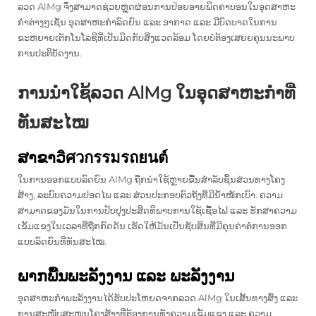
ລວດ AlMg ຈຶ່ງສາມາດຊ່ວຍຫຼຸດຜ່ອນການປ່ອຍອາຍພິດຄາບອນໃນອຸດສາຫະ
ກຳຕ່າງໆເຊັ່ນ ອຸດສາຫະກຳລົດຍົນ ແລະ ອາກາດ ແລະ ມີບົດບາດໃນການ
ຂະຫຍາຍເຕັກໂນໂລຊີທີ່ເປັນມິດກັບສິ່ງແວດລ້ອມ ໂດຍບໍ່ຕ້ອງເສຍຍຄຸນນະພາບ
ການປະຕິບັດງານ.
ການນຳໃຊ້ລວດ AlMg ໃນອຸດສາຫະກຳທີ່
ທັນສະໄໝ
ສາຂາວิศวกรรมรถยนต์
ໃນການອອກແບບລົດຍົນ AlMg ຖືກນຳໃຊ້ຫຼາຍຂື້ນສຳລັບຊິ້ນສ່ວນທາງໂຄງ
ສ້າງ, ລະບົບຄວາມປອດໄພ ແລະ ສ່ວນປະກອບຕົວຖັງທີ່ມີນ້ຳໜັກເບົາ. ຄວາມ
ສາມາດຂອງມັນໃນການປັບປຸງປະສິດທິພາບການໃຊ້ເຊື້ອໄຟ ແລະ ຮັກສາຄວາມ
ເຂັ້ມແຂງໃນເວລາທີ່ຖືກກົດດັນ ເຮັດໃຫ້ມັນເປັນຊັບສິນທີ່ມີຄຸນຄ່າຕໍ່ການອອກ
ແບບລົດຍົນທີ່ທັນສະໄໝ.
ພາກພື້ນພະລັງງານ ແລະ ພະລັງງານ
ອຸດສາຫະກໍາພະລັງງານໄດ້ຮັບປະໂຫຍດຈາກລວດ AlMg ໃນເສັ້ນທາງສົ່ງ ແລະ
ການສະໜັບສະໜູນໂຄງສ້າງທີ່ຕ້ອງການທັງຄວາມເຂັ້ມແຂງ ແລະ ຄວາມ