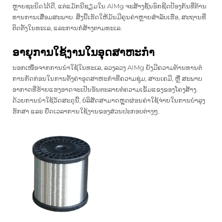
ຫຼາຍຊະນິດໄດ້ດີ, ແຕ່ແມັກນີຊຽມໃນ AlMg ຈະສ້າງຊັ້ນອົກຊີດປ້ອງກັນທີ່ຕ້ານ
ທານການເສື່ອມສະພາບ. ສິ່ງນີ້ເຮັດໃຫ້ມັນມີຄຸນຄ່າຫຼາຍສຳລັບເຮືອ, ສະຖານທີ່
ຕິດຕັ້ງໃນທະເລ, ແລະການກໍ່ສ້າງຕາມທະເລ.
ອາຍຸການໃຊ້ງານໃນອຸດສາຫະກໍາ
ນອກເໜືອຈາກການນຳໃຊ້ໃນທະເລ, ລວງລວງ AlMg ຍັງມີຄວາມຕ້ານທານຕໍ່
ການກັດກ່ອນໃນການຕັ້ງຄ່າອຸດສາຫະກຳທີ່ຄວາມຊຸ່ມ, ສານເຄມີ, ຫຼື ສະພາບ
ອາກາດທີ່ຮ້າຍແຮງອາດຈະເປັນອັນຕະລາຍຕໍ່ຄວາມເຂັ້ມແຂງຂອງໂຄງສ້າງ.
ດ້ວຍການນຳໃຊ້ວັດສະດຸນີ້, ບໍລິສັດສາມາດຫຼຸດຜ່ອນຄ່າໃຊ້ຈ່າຍໃນການບຳລຸງ
ຮັກສາ ແລະ ຍືດເວລາການໃຊ້ງານຂອງສ່ວນປະກອບຕ່າງໆ.