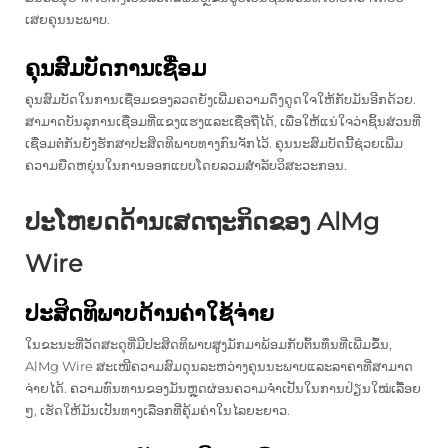
ເສຍຄຸນນະພາບ.
ຄຸນສົມບັດການເຊື່ອມ
ຄຸນສົມບັດໃນການເຊື່ອມຂອງລວດຍັງເພີ່ມຄວາມດຶງດູດໃຈໃຫ້ກັບມັນອີກດ້ວຍ.
ສາມາດບັນລຸການເຊື່ອມທີ່ແຂງແຮງແລະເຊື່ອຖືໄດ້, ເພື່ອໃຫ້ແນ່ໃຈວ່າຊິ້ນສ່ວນທີ່
ເຊື່ອມຕໍ່ກັນຍັງຮັກສາປະສິດທິພາບທາງກົນຈັກໄວ້. ຄຸນນະສົມບັດນີ້ຊ່ວຍເພີ່ມ
ຄວາມຍືດຫຍຸ່ນໃນການອອກແບບໂດຍລວມສຳລັບວິສະວະກອນ.
ປະໂຫຍດດ້ານເສດຖະກິດຂອງ AlMg
Wire
ປະສິດທິພາບດ້ານຄ່າໃຊ້ຈ່າຍ
ໃນຂະນະທີ່ວັດສະດຸທີ່ມີປະສິດທິພາບສູງມັກມາພ້ອມກັບຕົ້ນທຶນທີ່ເພີ່ມຂຶ້ນ,
AlMg Wire ສະເໜີຄວາມສົມດຸນລະຫວ່າງຄຸນນະພາບແລະລາຄາທີ່ສາມາດ
ຈ່າຍໄດ້. ຄວາມທົນທານຂອງມັນຫຼຸດຜ່ອນຄວາມຈຳເປັນໃນການປ່ຽນໃໝ່ເລື້ອຍ
ໆ, ເຮັດໃຫ້ມັນເປັນທາງເລືອກທີ່ຄຸ້ມຄ່າໃນໄລຍະຍາວ.