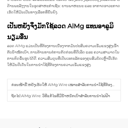
ດ້ານພະລັງງານໃນອຸດສາຫະກຳເຊັ່ນ: ຍານພາຫະນະ ແລະ ອາກາດອາວະກາດ
ເຮັດໃຫ້ມັນເປັນທາງເລືອກທີ່ຍືນຍົງ.
ເປັນຫຍັງຈຶ່ງມັກໃຊ້ລວດ AlMg ແທນອາລູມິ
ນຽມອື່ນ
ລວດ AlMg ແມ່ນເປັນທີ່ຕ້ອງການເນື່ອງຈາກມັນປະສົມຄວາມເຂັ້ມແຂງສູງເຂົ້າ
ກັບນ້ຳໜັກເບົາ, ການຕ້ານທານຕໍ່ການກັດກ່ອນທີ່ດີເລີດ ແລະ ຄວາມສາມາດໃນ
ການກົດຂຶ້ນຮູບໄດ້ດີ. ຄວາມສົມດຸນທີ່ເປັນເອກະລັກຂອງຄຸນສົມບັດເຫຼົ່ານີ້ເຮັດ
ໃຫ້ມັນດີເດັ່ນໃນການນຳໃຊ້ທີ່ຕ້ອງການຄວາມເຂັ້ມແຂງສູງ.
ກ່ອນໜ້ານີ້:
ຫຍັງເຮັດໃຫ້ AlMg Wire ເໝາະສຳລັບການນຳໃຊ້ທີ່ຕ້ອງການຄວາມເຂັ້ມແຂງສູງ?
ຖັດໄປ:
AlMg Wire: ວິທີແກ້ໄຂທີ່ມີນ້ຳຫນັກເບົາສຳລັບການນຳໄຟຟ້າ