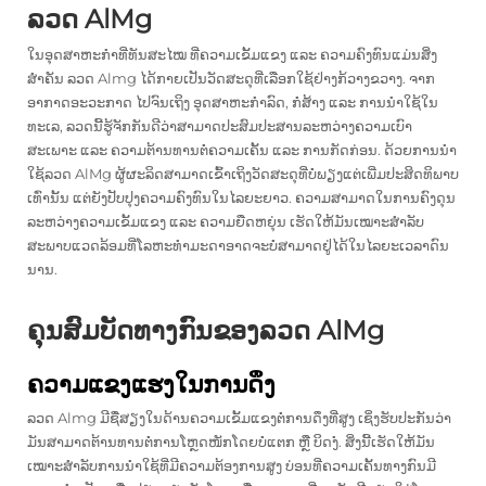
ລວດ AlMg
ໃນອຸດສາຫະກຳທີ່ທັນສະໄໝ ທີ່ຄວາມເຂັ້ມແຂງ ແລະ ຄວາມຄົງທົນແມ່ນສິ່ງ
ສຳຄັນ
ລວດ Almg
ໄດ້ກາຍເປັນວັດສະດຸທີ່ເລືອກໃຊ້ຢ່າງກ້ວາງຂວາງ. ຈາກ
ອາກາດອະວະກາດ ໄປຈົນເຖິງ ອຸດສາຫະກຳລົດ, ກໍ່ສ້າງ ແລະ ການນຳໃຊ້ໃນ
ທະເລ, ລວດນີ້ຮູ້ຈັກກັນດີວ່າສາມາດປະສົມປະສານລະຫວ່າງຄວາມເບົາ
ສະເພາະ ແລະ ຄວາມຕ້ານທານຕໍ່ຄວາມເຄັ້ນ ແລະ ການກັດກ່ອນ. ດ້ວຍການນຳ
ໃຊ້ລວດ AlMg ຜູ້ຜະລິດສາມາດເຂົ້າເຖິງວັດສະດຸທີ່ບໍ່ພຽງແຕ່ເພີ່ມປະສິດທິພາບ
ເທົ່ານັ້ນ ແຕ່ຍັງປັບປຸງຄວາມຄົງທົນໃນໄລຍະຍາວ. ຄວາມສາມາດໃນການຄົງດຸນ
ລະຫວ່າງຄວາມເຂັ້ມແຂງ ແລະ ຄວາມຍືດຫຍຸ່ນ ເຮັດໃຫ້ມັນເໝາະສຳລັບ
ສະພາບແວດລ້ອມທີ່ໂລຫະທຳມະດາອາດຈະບໍ່ສາມາດຢູ່ໄດ້ໃນໄລຍະເວລາດົນ
ນານ.
ຄຸນສົມບັດທາງກົນຂອງລວດ AlMg
ຄວາມແຂງແຮງໃນການດຶງ
ລວດ Almg
ມີຊື່ສຽງໃນດ້ານຄວາມເຂັ້ມແຂງຕໍ່ການດຶງທີ່ສູງ ເຊິ່ງຮັບປະກັນວ່າ
ມັນສາມາດຕ້ານທານຕໍ່ການໂຫຼດໜັກໂດຍບໍ່ແຕກ ຫຼື ບິດງໍ. ສິ່ງນີ້ເຮັດໃຫ້ມັນ
ເໝາະສຳລັບການນຳໃຊ້ທີ່ມີຄວາມຕ້ອງການສູງ ບ່ອນທີ່ຄວາມເຄັ້ນທາງກົນມີ