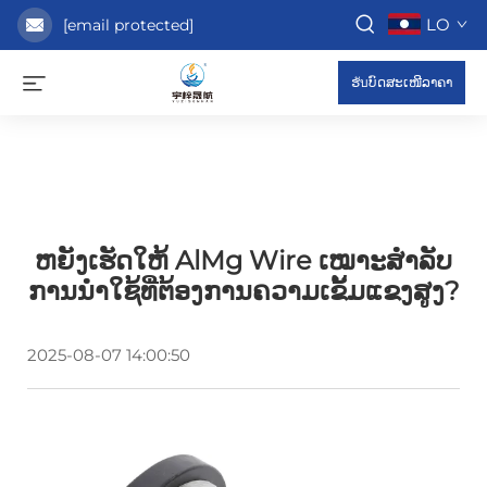
LO
[email protected]
ຮับບົດສະເໜີລາຄາ
ຫຍັງເຮັດໃຫ້ AlMg Wire ເໝາະສຳລັບ
ການນຳໃຊ້ທີ່ຕ້ອງການຄວາມເຂັ້ມແຂງສູງ?
2025-08-07 14:00:50