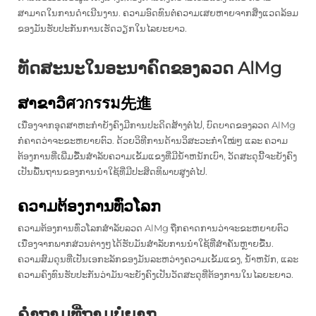
ສາມາດໃນການດໍາເນີນງານ. ຄວາມອົດທົນຕໍ່ຄວາມເສຍຫາຍຈາກສິ່ງແວດລ້ອມ
ຂອງມັນຮັບປະກັນການເຮັດວຽກໃນໄລຍະຍາວ.
ທັດສະນະໃນອະນາຄົດຂອງລວດ AlMg
ສາຂາວิศวกรรม先進
ເນື່ອງຈາກອຸດສາຫະກໍາຍັງຄົງມີການປະດິດສ້າງຕໍ່ໄປ, ບົດບາດຂອງລວດ AlMg
ກໍຄາດວ່າຈະຂະຫຍາຍຕົວ. ດ້ວຍວິທີການດ້ານວິສະວະກໍາໃໝ່ໆ ແລະ ຄວາມ
ຕ້ອງການທີ່ເພີ່ມຂື້ນສໍາລັບຄວາມເຂັ້ມແຂງທີ່ມີນ້ໍາຫນັກເບົາ, ວັດສະດຸນີ້ຈະຍັງຄົງ
ເປັນພື້ນຖານຂອງການນໍາໃຊ້ທີ່ມີປະສິດທິພາບສູງຕໍ່ໄປ.
ຄວາມຕ້ອງການທົ່ວໂລກ
ຄວາມຕ້ອງການທົ່ວໂລກສໍາລັບລວດ AlMg ຖືກຄາດການວ່າຈະຂະຫຍາຍຕົວ
ເນື່ອງຈາກພາກສ່ວນຕ່າງໆໄດ້ຮັບມັນສໍາລັບການນໍາໃຊ້ທີ່ສໍາຄັນຫຼາຍຂື້ນ.
ຄວາມສົມດຸນທີ່ເປັນເອກະລັກຂອງມັນລະຫວ່າງຄວາມເຂັ້ມແຂງ, ນ້ໍາຫນັກ, ແລະ
ຄວາມຄົງທົນຮັບປະກັນວ່າມັນຈະຍັງຄົງເປັນວັດສະດຸທີ່ຕ້ອງການໃນໄລຍະຍາວ.
ຄຳຖາມທີ່ຖາມບໍ່ຍາກ