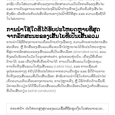
ອາຊີບ ເນັ້ນໃສ່ຄວາມສຳຄັນຂອງການຮັກສາຄວາມເປັນປົກກະຕິຂອງເສັ້ນໄຍ
ແລະ ການບັນລຸການແຈກຢາຍປະຈຸລີໄຟຟ້າຢ່າງເທົ່າທຽມກັນທົ່ວທັງເສັ້ນໄຍ
ທັງໝົດ ເພື່ອຮັບປະກັນປະສິດທິພາບທາງໄຟຟ້າທີ່ດີທີ່ສຸດ ແລະ ຄວາມເຊື່ອຖືໄດ້
ໃນໄລຍະຍາວ.
ການນຳໃຊ້ໃດທີ່ໄດ້ຮັບປະໂຫຍດຫຼາຍທີ່ສຸດ
ຈາກລັກສະນະຂອງເສັ້ນໄຍທີ່ເປັນເສັ້ນລວມ
ການນຳໃຊ້ທີ່ຕ້ອງການການເຄື່ອນຍ້າຍຢ່າງເລື້ອຍໆ, ຄວາມຕ້ານທານຕໍ່ການສັ່ນ
ສະເທືອນ, ຫຼື ຮັດສີ່ຂອງເສັ້ນລວມທີ່ແອບເຂົ້າໄປຫຼາຍຈະໄດ້ຮັບປະໂຫຍດຫຼາຍ
ທີ່ສຸດຈາກລັກສະນະຂອງເສັ້ນລວມທີ່ເປັນເສັ້ນເລືອກ (stranded wire), ລວມ
ທັງລະບົບອັດຕະໂນມັດໃນອຸດສາຫະກຳ, ອຸປະກອນຫຸ່ນຍົນ, ເຄື່ອງມືທີ່ເຄື່ອນ
ຍ້າຍໄດ້, ແລະ ເຄື່ອງຈັກທີ່ເຄື່ອນຍ້າຍໄດ້. ການເດີນເສັ້ນລວມໃນຕູ້ຄວບຄຸມ,
ການຕິດຕັ້ງເສັ້ນລວມໃນຖັງເສັ້ນລວມ (cable tray), ແລະ ການເຊື່ອມຕໍ່
ອຸປະກອນຕ່າງໆ ກໍຍັງໄດ້ຮັບປະໂຫຍດຈາກຄວາມຍືດຫຼຸ່ນ ແລະ ຂໍ້ດີດ້ານການ
ຕິດຕັ້ງຂອງເສັ້ນລວມທີ່ເປັນເສັ້ນເລືອກ. ສຳລັບການນຳໃຊ້ໃດກໍຕາມທີ່ຕົວນຳໄຟ
ເກີດຄວາມເຄັ່ນເຄື່ອນທາງກາຍພາບ, ການງໍ່ຫຼາຍຄັ້ງ, ຫຼື ມີຂໍ້ຈຳກັດດ້ານພື້ນທີ່,
ມັກຈະເຮັດວຽກໄດ້ດີຂື້ນດ້ວຍເສັ້ນລວມທີ່ເປັນເສັ້ນເລືອກເມື່ອທຽບກັບເສັ້ນລວມ
ທີ່ເປັນເສັ້ນດຽວ (solid conductor).
ກ່ອນຫນ້າ:
ປະໂຫຍດສູງສຸດຂອງລວມເຊື້ອທີ່ຖືກຊຸບເງິນໃນສະພາບແວດລ້ອມທີ່ຮຸນແຮງ