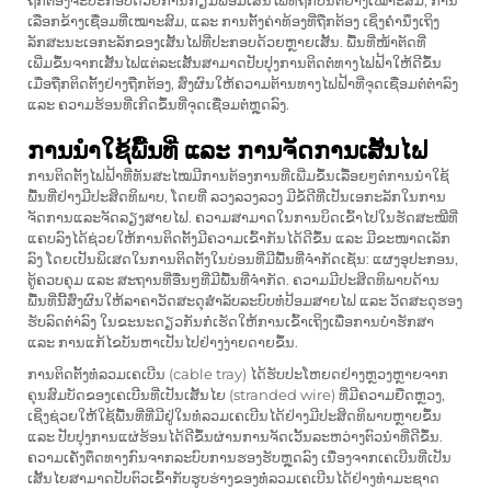
ຖືກຕ້ອງຈະປະກອບດ້ວຍການກຽມພ້ອມເສັ້ນໄຟທີ່ຖືກປັ່ນຕີຢ່າງເໝາະສົມ, ການ
ເລືອກຂ້າງເຊື່ອມທີ່ເໝາະສົມ, ແລະ ການຕັ້ງຄ່າທ້ອງທີ່ຖືກຕ້ອງ ເຊິ່ງຄຳນຶງເຖິງ
ລັກສະນະເອກະລັກຂອງເສັ້ນໄຟທີ່ປະກອບດ້ວຍຫຼາຍເສັ້ນ. ພື້ນທີ່ໜ້າຕັດທີ່
ເພີ່ມຂຶ້ນຈາກເສັ້ນໄຟແຕ່ລະເສັ້ນສາມາດປັບປຸງການຕິດຕໍ່ທາງໄຟຟ້າໃຫ້ດີຂຶ້ນ
ເມື່ອຖືກຕິດຕັ້ງຢ່າງຖືກຕ້ອງ, ສົ່ງຜົນໃຫ້ຄວາມຕ້ານທາງໄຟຟ້າທີ່ຈຸດເຊື່ອມຕໍ່ຕ່ຳລົງ
ແລະ ຄວາມຮ້ອນທີ່ເກີດຂຶ້ນທີ່ຈຸດເຊື່ອມຕໍ່ຫຼຸດລົງ.
ການນຳໃຊ້ພື້ນທີ່ ແລະ ການຈັດການເສັ້ນໄຟ
ການຕິດຕັ້ງໄຟຟ້າທີ່ທັນສະໄໝມີການຕ້ອງການທີ່ເພີ່ມຂຶ້ນເລື້ອຍໆຕໍ່ການນຳໃຊ້
ພື້ນທີ່ຢ່າງມີປະສິດທິພາບ, ໂດຍທີ່
ລວງລວງລວງ
ມີຂໍ້ດີທີ່ເປັນເອກະລັກໃນການ
ຈັດການແລະຈັດລຽງສາຍໄຟ. ຄວາມສາມາດໃນການບິດເຂົ້າໄປໃນຮັດສະໝີທີ່
ແຄບລົງໄດ້ຊ່ວຍໃຫ້ການຕິດຕັ້ງມີຄວາມເຂົ້າກັນໄດ້ດີຂຶ້ນ ແລະ ມີຂະໜາດເລັກ
ລົງ ໂດຍເປັນພິເສດໃນການຕິດຕັ້ງໃນບ່ອນທີ່ມີພື້ນທີ່ຈຳກັດເຊັ່ນ: ແຜງອຸປະກອນ,
ຕູ້ຄວບຄຸມ ແລະ ສະຖານທີ່ອື່ນໆທີ່ມີພື້ນທີ່ຈຳກັດ. ຄວາມມີປະສິດທິພາບດ້ານ
ພື້ນທີ່ນີ້ສົ່ງຜົນໃຫ້ລາຄາວັດສະດຸສຳລັບລະບົບທໍ່ປ້ອມສາຍໄຟ ແລະ ວັດສະດຸຮອງ
ຮັບລົດຕຳ່ລົງ ໃນຂະນະດຽວກັນກໍເຮັດໃຫ້ການເຂົ້າເຖິງເພື່ອການບໍາຮັກສາ
ແລະ ການແກ້ໄຂບັນຫາເປັນໄປຢ່າງງ່າຍດາຍຂຶ້ນ.
ການຕິດຕັ້ງທໍ່ລວມເຄເບີນ (cable tray) ໄດ້ຮັບປະໂຫຍດຢ່າງຫຼວງຫຼາຍຈາກ
ຄຸນສົມບັດຂອງເຄເບີນທີ່ເປັນເສັ້ນໄຍ (stranded wire) ທີ່ມີຄວາມຍືດຫຼວງ,
ເຊິ່ງຊ່ວຍໃຫ້ໃຊ້ພື້ນທີ່ທີ່ມີຢູ່ໃນທໍ່ລວມເຄເບີນໄດ້ຢ່າງມີປະສິດທິພາບຫຼາຍຂຶ້ນ
ແລະ ປັບປຸງການແຜ່ຮ້ອນໄດ້ດີຂຶ້ນຜ່ານການຈັດເວັ້ນລະຫວ່າງຕົວນຳທີ່ດີຂຶ້ນ.
ຄວາມເຄັ່ງຕຶດທາງກົນຈາກລະບົບການຮອງຮັບຫຼຸດລົງ ເນື່ອງຈາກເຄເບີນທີ່ເປັນ
ເສັ້ນໄຍສາມາດປັບຕົວເຂົ້າກັບຮູບຮ່າງຂອງທໍ່ລວມເຄເບີນໄດ້ຢ່າງທຳມະຊາດ