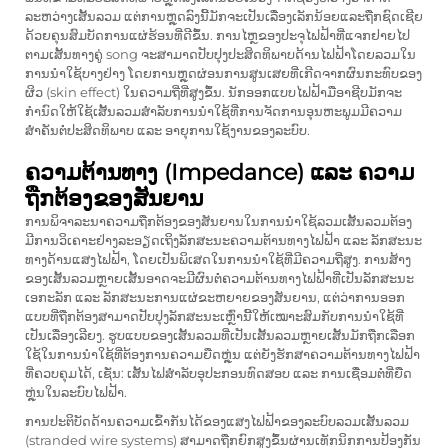
ລະຫວ່າງເສັ້ນລວມ ແຕ່ການຫຼຸດລົງນີ້ມັກຈະເປັນເລື່ອງເລັກນ້ອຍແລະຖືກຊົດເຊີຍ
ດ້ວຍຄຸນສົມບັດການແຜ່ຮ້ອນທີ່ດີຂຶ້ນ. ການໄຫຼຂອງປະຈຸໄຟຟ້າທີ່ແຈກຢາຍໄປ
ຕາມເສັ້ນທາງຄູ່ song ຈະສາມາດປັບປຸງປະສິດທິພາບດ້ານໄຟຟ້າໂດຍລວມໃນ
ການນຳໃຊ້ບາງຢ່າງ ໂດຍການຫຼຸດຜ່ອນການສູນເສຍທີ່ເກີດຈາກຜົນກະທົບຂອງ
ຜິວ (skin effect) ໃນຄວາມຖີ່ທີ່ສູງຂຶ້ນ. ນັກອອກແບບໄຟຟ້າມືອາຊີບມັກຈະ
ກຳນົດໃຫ້ໃຊ້ເສັ້ນລວມສຳລັບການນຳໃຊ້ທີ່ການຈັດການອຸນຫະພູມມີຄວາມ
ສຳຄັນຕໍ່ປະສິດທິພາບ ແລະ ອາຍຸການໃຊ້ງານຂອງລະບົບ.
ຄວາມຕ້ານທາງ (Impedance) ແລະ ຄວາມ
ຖືກຕ້ອງຂອງສັນຍານ
ການພິຈາລະນາຄວາມຖືກຕ້ອງຂອງສັນຍານໃນການນຳໃຊ້ລວມເສັ້ນລວມຕ້ອງ
ມີການວິເຄາະຢ່າງລະອຽດເຖິງລັກສະນະຄວາມຕ້ານທາງໄຟຟ້າ ແລະ ລັກສະນະ
ທາງດ້ານແສງໄຟຟ້າ, ໂດຍເປັນພິເສດໃນການນຳໃຊ້ທີ່ມີຄວາມຖີ່ສູງ. ການສ້າງ
ຂອງເສັ້ນລວມຫຼາຍເສັ້ນອາດຈະມີຜົນຕໍ່ຄວາມຕ້ານທາງໄຟຟ້າທີ່ເປັນລັກສະນະ
ເອກະລັກ ແລະ ລັກສະນະການແຜ່ຂະຫຍາຍຂອງສັນຍານ, ແຕ່ວ່າການອອກ
ແບບທີ່ຖືກຕ້ອງສາມາດປັບປຸງລັກສະນະເຫຼົ່ານີ້ໃຫ້ເໝາະສົມກັບການນຳໃຊ້ທີ່
ເປັນເລື່ອງເລີຍງ. ຮູບແບບຂອງເສັ້ນລວມທີ່ເປັນເສັ້ນລວມຫຼາຍເສັ້ນມັກຖືກເລືອກ
ໃຊ້ໃນການນຳໃຊ້ທີ່ຕ້ອງການຄວາມຍືດຫຼຸ່ນ ແຕ່ຍັງຮັກສາຄວາມຕ້ານທາງໄຟຟ້າ
ທີ່ຄວບຄຸມໄດ້, ເຊັ່ນ: ເສັ້ນໄຟສຳລັບອຸປະກອນທົດສອບ ແລະ ການເຊື່ອມຕໍ່ທີ່ຍືດ
ຫຼຸ່ນໃນລະບົບໄຟຟ້າ.
ການປະຕິບັດດ້ານຄວາມເຂົ້າກັນໄດ້ຂອງແສງໄຟຟ້າຂອງລະບົບລວມເສັ້ນລວມ
(stranded wire systems) ສາມາດຖືກຍົກສູງຂຶ້ນຜ່ານເທັກນິກການປ້ອງກັນ