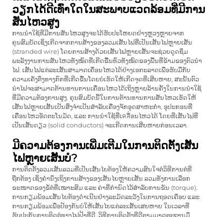
ວຽກໄດ້ດີເທົ່າໃດໃນສະພາບແວດລ້ອມທີ່ມີການ
ສັ່ນໄຫວສູງ
ການນຳໃຊ້ທີ່ມີການສັ່ນໄຫວສູງຈະໄດ້ຮັບປະໂຫຍດຢ່າງຫຼວງຫຼາຍຈາກ
ຄຸນສົມບັດເຊິ່ງເກີດຈາກການສ້າງຂອງລວມເສັ້ນໄຟທີ່ເປັນເສັ້ນໄຟຫຼາຍເສັ້ນ
(stranded wire) ໂດຍການສ້າງດ້ວຍເສັ້ນໄຟຫຼາຍເສັ້ນຈະຊ່ວຍດູດຊຶມ
ພະລັງງານການສັ່ນໄຫວທັງໝົດທີ່ເກີດຂື້ນທົ່ວທັງໝົດຂອງພື້ນທີ່ຂ້າມຂອງຕົວນຳ
ໄຟ. ເສັ້ນໄຟແຕ່ລະເສັ້ນສາມາດເຄື່ອນໄຫວໄດ້ຢ່າງເອກະລາດເພື່ອຮັບມືກັບ
ຄວາມເຄັ່ງຕຶງທາງກົກທີ່ເກີດຂື້ນໂດຍບໍ່ເຮັດໃຫ້ເກີດຈຸດທີ່ເສີຍຫາຍ, ສະນັ້ນຕົວ
ນຳໄຟຈະສາມາດຕ້ານທານການເຄື່ອນໄຫວໄດ້ເຖິງຫຼາຍລ້ານຄັ້ງໃນການນຳໃຊ້
ທີ່ມີຄວາມຕ້ອງການສູງ. ຄຸນສົມບັດນີ້ໃນການຕ້ານທານການສັ່ນໄຫວເຮັດໃຫ້
ເສັ້ນໄຟຫຼາຍເສັ້ນເປັນສິ່ງຈຳເປັນສຳລັບເຄື່ອງຈັກອຸດສາຫະກຳ, ອຸປະກອນທີ່
ເຄື່ອນໄຫວອັດຕະໂນມັດ, ແລະ ການນຳໃຊ້ທີ່ເคลື່ອນໄຫວໄດ້ ໂດຍທີ່ເສັ້ນໄຟທີ່
ເປັນເສັ້ນດຽວ (solid conductors) ຈະເກີດການເສີຍຫາຍກ່ອນເວລາ.
ມີຄວາມຕ້ອງການເພີ່ມເຕີມໃນການຕິດຕັ້ງເສັ້ນ
ໄຟຫຼາຍເສັ້ນບໍ?
ການຕິດຕັ້ງລວມເສັ້ນລວມທີ່ເປັນເສັ້ນໄຍຕ້ອງໃຫ້ຄວາມສົນໃຈຕໍ່ວິທີການຕໍ່ທີ່
ຖືກຕ້ອງ ເຊິ່ງຄຳນຶງເຖິງການສ້າງຂອງເສັ້ນໄຍຫຼາຍເສັ້ນ ລວມທັງການເລືອກ
ຂະໜາດຂອງຂໍ້ຕໍ່ທີ່ເໝາະສົມ ແລະ ຄ່າທີ່ກຳນົດໄວ້ສຳລັບການຂັນ (torque).
ການກຽມພ້ອມເສັ້ນໄຍຕ້ອງດຳເນີນຢ່າງລະມັດລະວັງໃນການຖອດເຄືອບ ແລະ
ການກຽມພ້ອມເພື່ອປ້ອງກັນບໍ່ໃຫ້ເສັ້ນໄຍແຕ່ລະເສັ້ນເສຍຫາຍ ໃນເວລາທີ່
ຮັບປະກັນການຕິດຕໍ່ທາງໄຟຟ້າທີ່ດີ. ວິທີການຕິດຕັ້ງທີ່ດີຕາມມາດຕະຖານມື