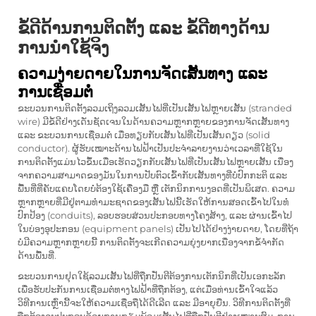
ຂໍ້ດີດ້ານການຕິດຕັ້ງ ແລະ ຂໍ້ດີທາງດ້ານ
ການນຳໃຊ້ຈິງ
ຄວາມງ່າຍດາຍໃນການຈັດເສັ້ນທາງ ແລະ
ການເຊື່ອມຕໍ່
ຂະບວນການຕິດຕັ້ງລວມເຖິງລວມເສັ້ນໄຟທີ່ເປັນເສັ້ນໄຟຫຼາຍເສັ້ນ (stranded
wire) ມີຂໍ້ດີຢ່າງເດັ່ນຊັດເຈນໃນດ້ານຄວາມຫຼາກຫຼາຍຂອງການຈັດເສັ້ນທາງ
ແລະ ຂະບວນການເຊື່ອມຕໍ່ ເມື່ອທຽບກັບເສັ້ນໄຟທີ່ເປັນເສັ້ນດຽວ (solid
conductor). ຜູ້ຮັບເໝາະດ້ານໄຟຟ້າເປັນປະຈຳລາຍງານວ່າເວລາທີ່ໃຊ້ໃນ
ການຕິດຕັ້ງແມ່ນໄວຂຶ້ນເມື່ອເຮັດວຽກກັບເສັ້ນໄຟທີ່ເປັນເສັ້ນໄຟຫຼາຍເສັ້ນ ເນື່ອງ
ຈາກຄວາມສາມາດຂອງມັນໃນການປັບຕົວເຂົ້າກັບເສັ້ນທາງທີ່ບໍ່ປົກກະຕິ ແລະ
ພື້ນທີ່ທີ່ຄັບແຄບໂດຍບໍ່ຕ້ອງໃຊ້ເຄື່ອງມື ຫຼື ເຕັກນິກການງອດທີ່ເປັນພິເສດ. ຄວາມ
ຫຼາກຫຼາຍທີ່ມີຢູ່ຕາມທຳມະຊາດຂອງເສັ້ນໄຟນີ້ເຮັດໃຫ້ການສອດເຂົ້າໄປໃນທໍ່
ປົກປ້ອງ (conduits), ລອບຮອບສ່ວນປະກອບທາງໂຄງສ້າງ, ແລະ ຜ່ານເຂົ້າໄປ
ໃນບ່ອງອຸປະກອນ (equipment panels) ເປັນໄປໄດ້ຢ່າງງ່າຍດາຍ, ໂດຍທີ່ຖ້າ
ບໍ່ມີຄວາມຫຼາກຫຼາຍນີ້ ການຕິດຕັ້ງຈະເກີດຄວາມຍຸ່ງຍາກເນື່ອງຈາກຂໍ້ຈຳກັດ
ດ້ານພື້ນທີ່.
ຂະບວນການຢຸດໃຊ້ລວມເສັ້ນໄຟທີ່ຖືກປັ່ນຕີຕ້ອງການເຕັກນິກທີ່ເປັນເອກະລັກ
ເພື່ອຮັບປະກັນການເຊື່ອມຕໍ່ທາງໄຟຟ້າທີ່ຖືກຕ້ອງ, ແຕ່ເມື່ອທ່ານເຂົ້າໃຈແລ້ວ
ວິທີການເຫຼົ່ານີ້ຈະໃຫ້ຄວາມເຊື່ອຖືໄດ້ດີເລີດ ແລະ ມີອາຍຸຍືນ. ວິທີການຕິດຕັ້ງທີ່