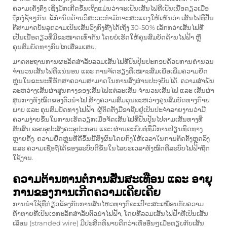
ຄວາມເຄັ່ງຕຶງ ເຊິ່ງມັກເກີດຂຶ້ນເຖິງແມ່ນວ່າຈະເປັນເສັ້ນໄຟທີ່ເປັນເນື້ອດຽວເມື່ອ
ຖືກງໍ່ຊ້ຳໆກັນ. ຂໍ້ກຳນົດດ້ານວິສະວະກຳມັກຈະສະແດງໃຫ້ເຫັນວ່າ ເສັ້ນໄຟທີ່ປັ່ນ
ຕີສາມາດບັນລຸຄວາມເປັນເສັ້ນວົງກົງທີ່ງໍ່ໄດ້ເຖິງ 30-50% ເລັກກວ່າເສັ້ນໄຟທີ່
ເປັນເນື້ອດຽວທີ່ມີຂະໜາດເທົ່າກັນ ໂດຍບໍ່ເຮັດໃຫ້ຄຸນສົມບັດດ້ານໄຟຟ້າ ຫຼື
ຄຸນສົມບັດທາງກົນໄກເສື່ອມເສຍ.
ມາດຕະຖານການຜະລິດສຳລັບລວມເສັ້ນໄຟທີ່ປັ່ນປຸ້ນປະກອບດ້ວຍການຄຳນວນ
ຈຳນວນເສັ້ນໄຟທີ່ແນ່ນອນ ແລະ ການຈັດຮຽງທີ່ເໝາະສົມເພື່ອເພີ່ມຄວາມຍືດ
ຫຼຸ່ນໃນຂະນະທີ່ຮັກສາຄວາມສາມາດໃນການສົ່ງຜ່ານປະຈຸບັນໄດ້. ຄວາມສຳພັນ
ລະຫວ່າງເສັ້ນຜ່າສູນກາງຂອງເສັ້ນໄຟແຕ່ລະເສັ້ນ ຈຳນວນເສັ້ນໄຟ ແລະ ເສັ້ນຜ່າ
ສູນກາງທັງໝົດຂອງຕົວນຳໄຟ ສ້າງຄວາມສົມດຸນລະຫວ່າງຄຸນສົມບັດທາງກົາຍ
ພາບ ແລະ ຄຸນສົມບັດທາງໄຟຟ້າ. ຜູ້ຕິດຕັ້ງມືອາຊີບຢູ່ເປັນປະຈຳລາຍງານວ່າມີ
ຄວາມງ່າຍຂຶ້ນໃນການເຮັດວຽກເມື່ອຈັດເສັ້ນໄຟທີ່ປັ່ນປຸ້ນໄປຕາມເສັ້ນທາງທີ່
ສັບສົນ ລອບອຸປະສັງຄະອຸປະກອນ ແລະ ຜ່ານລະບົບທໍ່ທີ່ມີການປ່ຽນທິດທາງ
ຫຼາຍຄັ້ງ. ຄວາມຍືດຫຼຸ່ນທີ່ດີຂຶ້ນນີ້ສົ່ງຜົນໂດຍກົງໃຫ້ເວລາໃນການຕິດຕັ້ງຫຼຸດລົງ
ແລະ ຄວາມເຊື່ອຖືໄດ້ຂອງລະບົບດີຂຶ້ນໃນໄລຍະເວລາທັງໝົດທີ່ລະບົບໄຟຟ້າຖືກ
ໃຊ້ງານ.
ຄວາມຕ້ານທານຕໍ່ການສັ່ນສະເທືອນ ແລະ ອາຍຸ
ການຂອງການເກີດຄວາມເຄີຍເຄີຍ
ການນຳໃຊ້ທີ່ກ່ຽວຂ້ອງກັບການສັ່ນໄຫວທາງກົລະເປົາະສະເໝືອນກັບຄວາມ
ທ້າທາຍທີ່ເປັນເອກະລັກສຳລັບຕົວນຳໄຟຟ້າ, ໂດຍທີ່ລວມເສັ້ນໄຟຟ້າທີ່ເປັນເສັ້ນ
ເລືອນ (stranded wire) ມີປະສິດທິພາບດີກວ່າເທື່ອອື່ນໆເມື່ອທຽບກັບເສັ້ນ