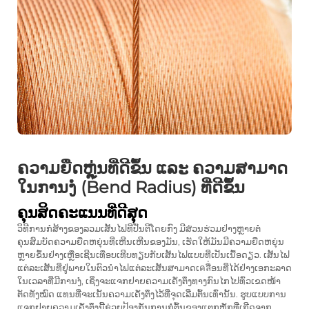
ຄວາມຍືດຫຼຸ່ນທີ່ດີຂຶ້ນ ແລະ ຄວາມສາມາດ
ໃນການງໍ່ (Bend Radius) ທີ່ດີຂຶ້ນ
ຄຸນສິດຄະແນນທີ່ດີສຸດ
ວິທີການກໍ່ສ້າງຂອງລວມເສັ້ນໄຟທີ່ປັ່ນຕີໂດຍກົງ ມີສ່ວນຮ່ວມຢ່າງຫຼາຍຕໍ່
ຄຸນສົມບັດຄວາມຍືດຫຍຸ່ນທີ່ເຫີນເຫີນຂອງມັນ, ເຮັດໃຫ້ມັນມີຄວາມຍືດຫຍຸ່ນ
ຫຼາຍຂຶ້ນຢ່າງເຫຼືອເຊີນເທືອບເທີບທຽບກັບເສັ້ນໄຟແບບທີ່ເປັນເນື້ອດຽວ. ເສັ້ນໄຟ
ແຕ່ລະເສັ້ນທີ່ຢູ່ພາຍໃນຕົວນຳໄຟແຕ່ລະເສັ້ນສາມາດເคลື່ອນທີ່ໄດ້ຢ່າງເອກະລາດ
ໃນເວລາທີ່ມີການງໍ່, ເຊິ່ງຈະແຈກຢາຍຄວາມເຄັ່ງຕຶງທາງກົນໄກໄປທົ່ວເຂດໜ້າ
ຕັດທັງໝົດ ແທນທີ່ຈະເນັ້ນຄວາມເຄັ່ງຕຶງໄວ້ທີ່ຈຸດເລີ່ມຕົ້ນເທົ່ານັ້ນ. ຮູບແບບການ
ແຈກຢາຍຄວາມເຄັ່ງຕຶງນີ້ຊ່ວຍປ້ອງກັນການກໍ່ຕົ້ນຂອງແຕກຫັກທີ່ເກີດຈາກ