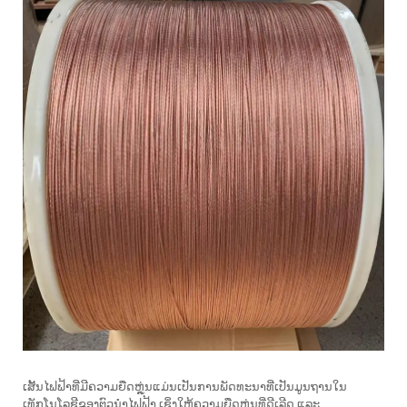
ເສັ້ນໄຟຟ້າທີ່ມີຄວາມຍືດຫຼຸ່ນແມ່ນເປັນການພັດທະນາທີ່ເປັນມູນຖານໃນ
ເທັກໂນໂລຊີຂອງຕົວນຳໄຟຟ້າ ເຊິ່ງໃຫ້ຄວາມຍືດຫຼຸ່ນທີ່ດີເລີດ ແລະ