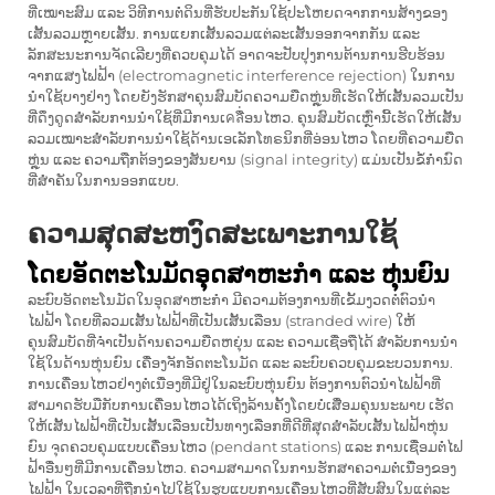
ທີ່ເໝາະສົມ ແລະ ວິທີການຕໍ່ດິນທີ່ຮັບປະກັນໃຊ້ປະໂຫຍດຈາກການສ້າງຂອງ
ເສັ້ນລວມຫຼາຍເສັ້ນ. ການແຍກເສັ້ນລວມແຕ່ລະເສັ້ນອອກຈາກກັນ ແລະ
ລັກສະນະການຈັດເລີຍງທີ່ຄວບຄຸມໄດ້ ອາດຈະປັບປຸງການຕ້ານການຮີບຮ້ອນ
ຈາກແສງໄຟຟ້າ (electromagnetic interference rejection) ໃນການ
ນຳໃຊ້ບາງຢ່າງ ໂດຍຍັງຮັກສາຄຸນສົມບັດຄວາມຍືດຫຼຸ່ນທີ່ເຮັດໃຫ້ເສັ້ນລວມເປັນ
ທີ່ດຶງດູດສຳລັບການນຳໃຊ້ທີ່ມີການເคลື່ອນໄຫວ. ຄຸນສົມບັດເຫຼົ່ານີ້ເຮັດໃຫ້ເສັ້ນ
ລວມເໝາະສຳລັບການນຳໃຊ້ດ້ານເອເລັກໂທຣນິກທີ່ອ່ອນໄຫວ ໂດຍທີ່ຄວາມຍືດ
ຫຼຸ່ນ ແລະ ຄວາມຖືກຕ້ອງຂອງສັນຍານ (signal integrity) ແມ່ນເປັນຂໍ້ກຳນົດ
ທີ່ສຳຄັນໃນການອອກແບບ.
ຄວາມສຸດສະຫງົດສະເພາະການໃຊ້
ໂດຍອັດຕະໂນມັດອຸດສາຫະກຳ ແລະ ຫຸ່ນຍົນ
ລະບົບອັດຕະໂນມັດໃນອຸດສາຫະກຳ ມີຄວາມຕ້ອງການທີ່ເຂັ້ມງວດຕໍ່ຕົວນຳ
ໄຟຟ້າ ໂດຍທີ່ລວມເສັ້ນໄຟຟ້າທີ່ເປັນເສັ້ນເລືອນ (stranded wire) ໃຫ້
ຄຸນສົມບັດທີ່ຈຳເປັນດ້ານຄວາມຍືດຫຍຸ່ນ ແລະ ຄວາມເຊື່ອຖືໄດ້ ສຳລັບການນຳ
ໃຊ້ໃນດ້ານຫຸ່ນຍົນ ເຄື່ອງຈັກອັດຕະໂນມັດ ແລະ ລະບົບຄວບຄຸມຂະບວນການ.
ການເຄື່ອນໄຫວຢ່າງຕໍ່ເນື່ອງທີ່ມີຢູ່ໃນລະບົບຫຸ່ນຍົນ ຕ້ອງການຕົວນຳໄຟຟ້າທີ່
ສາມາດຮັບມືກັບການເຄື່ອນໄຫວໄດ້ເຖິງລ້ານຄັ້ງໂດຍບໍ່ເສື່ອມຄຸນນະພາບ ເຮັດ
ໃຫ້ເສັ້ນໄຟຟ້າທີ່ເປັນເສັ້ນເລືອນເປັນທາງເລືອກທີ່ດີທີ່ສຸດສຳລັບເສັ້ນໄຟຟ້າຫຸ່ນ
ຍົນ ຈຸດຄວບຄຸມແບບເຄື່ອນໄຫວ (pendant stations) ແລະ ການເຊື່ອມຕໍ່ໄຟ
ຟ້າອື່ນໆທີ່ມີການເຄື່ອນໄຫວ. ຄວາມສາມາດໃນການຮັກສາຄວາມຕໍ່ເນື່ອງຂອງ
ໄຟຟ້າ ໃນເວລາທີ່ຖືກນຳໄປໃຊ້ໃນຮູບແບບການເຄື່ອນໄຫວທີ່ສັບສົນໃນແຕ່ລະ