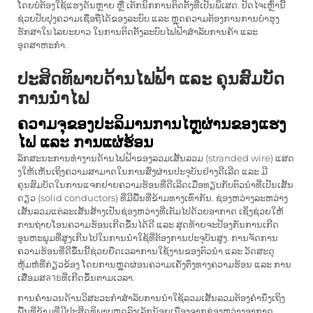
ໂດຍບໍ່ຕ້ອງໃຊ້ແຮງດັນຫຼາຍ ຫຼື ເຕັກນິກການຕິດຕັ້ງທີ່ເປັນພິເສດ. ປັດໄຈເຫຼົ່ານີ້
ຊ່ວຍປັບປຸງຄວາມເຊື່ອຖືໄດ້ຂອງລະບົບ ແລະ ຫຼຸດຄວາມຕ້ອງການການບໍາຮຸງ
ຮັກສາໃນໄລຍະຍາວ ໃນການຕິດຕັ້ງລະບົບໄຟຟ້າສຳລັບການຄ້າ ແລະ
ອຸດສາຫະກຳ.
ປະສິດທິພາບດ້ານໄຟຟ້າ ແລະ ຄຸນສົມບັດ
ການນຳໄຟ
ຄວາມຈຸຂອງປະລິມານການໄຫຼຜ່ານຂອງແຮງ
ໄຟ ແລະ ການແຜ່ຮ້ອນ
ລັກສະນະການທຳງານດ້ານໄຟຟ້າຂອງລວມເສັ້ນລວມ (stranded wire) ແສດ
ງໃຫ້ເຫັນເຖິງຄວາມສາມາດໃນການສົ່ງຜ່ານປະຈຸບັນຢ່າງດີເລີດ ແລະ ມີ
ຄຸນສົມບັດໃນການແຈກຢາຍຄວາມຮ້ອນທີ່ດີເລີດເມື່ອທຽບກັບຕົວນຳທີ່ເປັນເສັ້ນ
ດຽວ (solid conductors) ທີ່ມີພື້ນທີ່ຂ້າມທາງເທົ່າກັນ. ຊ່ອງຫວ່າງລະຫວ່າງ
ເສັ້ນລວມແຕ່ລະເສັ້ນສ້າງເປັນຊ່ອງຫວ່າງທີ່ເຕັມໄປດ້ວຍອາກາດ ເຊິ່ງຊ່ວຍໃຫ້
ການຖ່າຍໂອນຄວາມຮ້ອນເກີດຂຶ້ນໄດ້ດີ ແລະ ສຸດທ້າຍຈະປ້ອງກັນການເກີດ
ອຸນຫະພູມທີ່ສູງເກີນໄປໃນການນຳໃຊ້ທີ່ຕ້ອງການປະຈຸບັນສູງ. ການຈັດການ
ຄວາມຮ້ອນທີ່ດີຂຶ້ນນີ້ຊ່ວຍຍືດເວລາການໃຊ້ງານຂອງຕົວນຳ ແລະ ວັດສະດຸ
ຫຸ້ມຫໍ່ທີ່ກ່ຽວຂ້ອງ ໂດຍການຫຼຸດຜ່ອນຄວາມເຄັ່ງຕຶງທາງຄວາມຮ້ອນ ແລະ ການ
ເສື່ອມສลายທີ່ເກີດຂຶ້ນຕາມເວລາ.
ການຄຳນວນດ້ານວິສະວະກຳສຳລັບການນຳໃຊ້ລວມເສັ້ນລວມຕ້ອງຄຳນຶງເຖິງ
ພື້ນທີ່ຂ້າມທີ່ມີປະສິດທິພາບຫຼຸດລົງເລັກນ້ອຍເນື່ອງຈາກຊ່ອງຫວ່າງອາກາດ