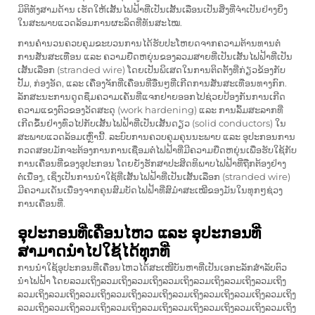
ມິຕິທັງສາມດ້ານ ເຮັດໃຫ້ເສັ້ນໄຟຟ້າທີ່ເປັນເສັ້ນເລືອນເປັນສິ່ງທີ່ຈຳເປັນຢ່າງຍິ່ງ
ໃນສະພາບແວດລ້ອມການຜະລິດທີ່ທັນສະໄໝ.
ການຄຳນວນຄວບຄຸມຂະບວນການໄດ້ຮັບປະໂຫຍດຈາກຄວາມຕ້ານທານຕໍ່
ການສັ່ນສະເທືອນ ແລະ ຄວາມຍືດຫຍຸ່ນຂອງລວມສາຍທີ່ເປັນເສັ້ນໄຟຟ້າທີ່ເປັນ
ເສັ້ນເລືອກ (stranded wire) ໂດຍເປັນພິເສດໃນການຕິດຕັ້ງທີ່ກ່ຽວຂ້ອງກັບ
ປັ້ມ, ກ່ອງອັດ, ແລະ ເຄື່ອງຈັກທີ່ເຄື່ອນທີ່ອື່ນໆທີ່ເກີດການສັ່ນສະເທືອນທາງກົກ.
ລັກສະນະການດູດຊຶມຄວາມເຄັ່ນທີ່ແຈກຢາຍອອກໄປຊ່ວຍປ້ອງກັນການເກີດ
ຄວາມແຂງຕົວຂອງວັດສະດຸ (work hardening) ແລະ ການລົ້ມສະລາກທີ່
ເກີດຂຶ້ນຢ່າງທົ່ວໄປກັບເສັ້ນໄຟຟ້າທີ່ເປັນເສັ້ນດຽວ (solid conductors) ໃນ
ສະພາບແວດລ້ອມເຫຼົ່ານີ້. ລະບົບການຄວບຄຸມຄຸນນະພາບ ແລະ ອຸປະກອນການ
ກວດສອບມັກຈະຕ້ອງການການເຊື່ອມຕໍ່ໄຟຟ້າທີ່ມີຄວາມຍືດຫຍຸ່ນເພື່ອຮັບໃຊ້ກັບ
ການເຄື່ອນທີ່ຂອງອຸປະກອນ ໂດຍຍັງຮັກສາປະສິດທິພາບໄຟຟ້າທີ່ຖືກຕ້ອງຢ່າງ
ຕໍ່ເນື່ອງ, ເຊິ່ງເປັນການນຳໃຊ້ທີ່ເສັ້ນໄຟຟ້າທີ່ເປັນເສັ້ນເລືອກ (stranded wire)
ມີຄວາມເດັ່ນເນື່ອງຈາກຄຸນສົມບັດໄຟຟ້າທີ່ສົມໍ່າສະເໝີຂອງມັນໃນທຸກໆຊ່ວງ
ການເຄື່ອນທີ່.
ອຸປະກອນທີ່ເຄື່ອນໄຫວ ແລະ ອຸປະກອນທີ່
ສາມາດນຳໄປໃຊ້ໄດ້ທຸກທີ່
ການນຳໃຊ້ອຸປະກອນທີ່ເຄື່ອນໄຫວໄດ້ສະເໜີບັນຫາທີ່ເປັນເອກະລັກສຳລັບຕົວ
ນຳໄຟຟ້າ ໂດຍລວມເຖິງລວມເຖິງລວມເຖິງລວມເຖິງລວມເຖິງລວມເຖິງລວມເຖິງ
ລວມເຖິງລວມເຖິງລວມເຖິງລວມເຖິງລວມເຖິງລວມເຖິງລວມເຖິງລວມເຖິງລວມເຖິງ
ລວມເຖິງລວມເຖິງລວມເຖິງລວມເຖິງລວມເຖິງລວມເຖິງລວມເຖິງລວມເຖິງລວມເຖິງ