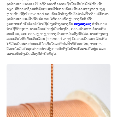
ຄຸນລັກສະນະການປະຕິບັດທີ່ດີກວ່າເທື່ອກ່ອນເທື່ອໃນເສັ້ນໄຟຟ້າທີ່ເປັນເສັ້ນ
ດຽວ. ວິທີການເຊື່ອມຕໍ່ທີ່ທັນສະໄໝນີ້ປະກອບດ້ວຍເສັ້ນລວມທອງແດງບາງໆ
ຫຼາຍເສັ້ນທີ່ຖືກບີບ twisted ຮວມກັນເພື່ອສ້າງເປັນຕົວນຳໄຟຟ້າເດີ່ยวທີ່ຮັກສາ
ຄຸນລັກສະນະໄຟຟ້າທີ່ດີເລີດ ແລະໃຫ້ຄວາມຍືດຫຼຸ່ນທາງກົກທີ່ດີຂຶ້ນ.
ອຸດສາຫະກຳທົ່ວໂລກໄດ້ນຳໃຊ້ຢ່າງກວ້າງຂວາງຂຶ້ນ
ລວງລວງລວງ
ສຳລັບການ
ນຳໃຊ້ທີ່ຕ້ອງການການເຄື່ອນຍ້າຍຢູ່ເປັນປະຈຸບັນ, ຄວາມຕ້ານທານຕໍ່ການສັ່ນ
ສະເທືອນ, ແລະ ຄວາມຫຼາກຫຼາຍທາງດ້ານການຕິດຕັ້ງທີ່ດີເລີດ. ການສ້າງຂອງ
ລວມເສັ້ນໄຟທີ່ເປັນເສັ້ນເລືອກ (stranded wire) ມີຄວາມເປັນເອກະລັກເຮັດ
ໃຫ້ມັນເປັນສ່ວນປະກອບທີ່ຈຳເປັນໃນລະບົບໄຟຟ້າທີ່ທັນສະໄໝ, ຈາກການ
ອັດຕະໂນມັດໃນອຸດສາຫະກຳ ເຖິງ ການຕິດຕັ້ງໃນບ້ານທີ່ຄວາມຍືດຫຼຸ່ນ ແລະ
ຄວາມໝັ້ນຄົງເປັນເລື່ອງທີ່ສຳຄັນທີ່ສຸດ.