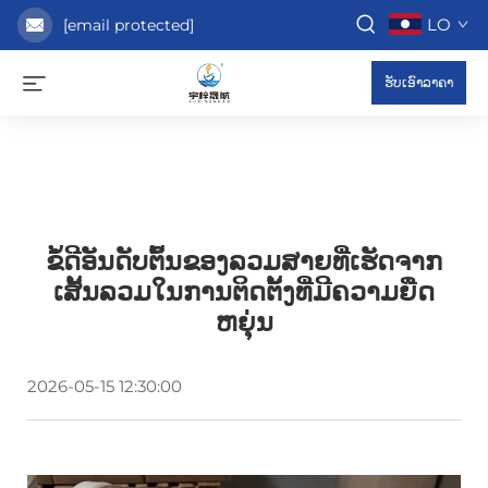
LO
[email protected]
ຮັບເອົາລາຄາ
ຂໍ້ດີອັນດັບຕົ້ນຂອງລວມສາຍທີ່ເຮັດຈາກ
ເສັ້ນລວມໃນການຕິດຕັ້ງທີ່ມີຄວາມຍືດ
ຫຍຸ່ນ
2026-05-15 12:30:00