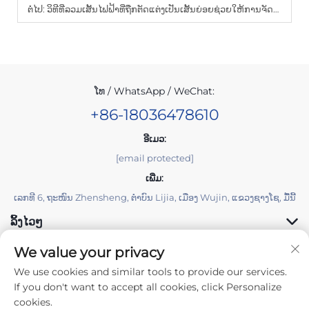
ຕໍ່ໄປ:
ວິທີທີ່ລວມເສັ້ນໄຟຟ້າທີ່ຖືກຕັດແຕ່ງເປັນເສັ້ນຍ່ອຍຊ່ວຍໃຫ້ການຈັດເສັ້ນໄຟຟ້າໃນບ່ອນທີ່ຄັບແຄບ
ໂທ / WhatsApp / WeChat:
+86-18036478610
ອີເມວ:
[email protected]
ເພີ່ມ:
ເລກທີ 6, ຖະໜົນ Zhensheng, ຕຳບົນ Lijia, ເມືອງ Wujin, ແຂວງຊາງໂຊ, ມື້ນີ້
ລິ້ງໄວໆ
We value your privacy
ຜະລິດຕະພັນ
We use cookies and similar tools to provide our services.
If you don't want to accept all cookies, click Personalize
cookies.