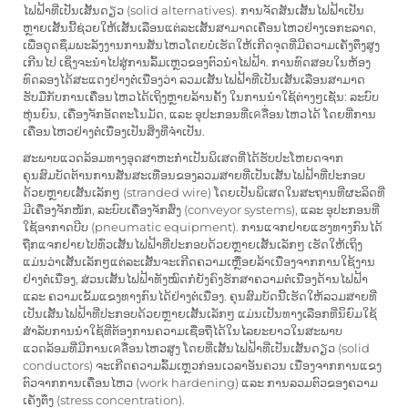
ໄຟຟ້າທີ່ເປັນເສັ້ນດຽວ (solid alternatives). ການຈັດສັນເສັ້ນໄຟຟ້າເປັນ
ຫຼາຍເສັ້ນນີ້ຊ່ວຍໃຫ້ເສັ້ນເລືອນແຕ່ລະເສັ້ນສາມາດເຄື່ອນໄຫວຢ່າງເອກະລາດ,
ເພື່ອດູດຊຶມພະລັງງານການສັ່ນໄຫວໂດຍບໍ່ເຮັດໃຫ້ເກີດຈຸດທີ່ມີຄວາມເຄັ່ງຕຶງສູງ
ເກີນໄປ ເຊິ່ງຈະນຳໄປສູ່ການລົ້ມເຫຼວຂອງຕົວນຳໄຟຟ້າ. ການທົດສອບໃນຫ້ອງ
ທົດລອງໄດ້ສະແດງຢ່າງຕໍ່ເນື່ອງວ່າ ລວມເສັ້ນໄຟຟ້າທີ່ເປັນເສັ້ນເລືອນສາມາດ
ຮັບມືກັບການເຄື່ອນໄຫວໄດ້ເຖິງຫຼາຍລ້ານຄັ້ງ ໃນການນຳໃຊ້ຕ່າງໆເຊັ່ນ: ລະບົບ
ຫຸ່ນຍົນ, ເຄື່ອງຈັກອັດຕະໂນມັດ, ແລະ ອຸປະກອນທີ່ເคลື່ອນໄຫວໄດ້ ໂດຍທີ່ການ
ເຄື່ອນໄຫວຢ່າງຕໍ່ເນື່ອງເປັນສິ່ງທີ່ຈຳເປັນ.
ສະພາບແວດລ້ອມທາງອຸດສາຫະກຳເປັນພິເສດທີ່ໄດ້ຮັບປະໂຫຍດຈາກ
ຄຸນສົມບັດຕ້ານການສັ່ນສະເທືອນຂອງລວມສາຍທີ່ເປັນເສັ້ນໄຟຟ້າທີ່ປະກອບ
ດ້ວຍຫຼາຍເສັ້ນເລັກໆ (stranded wire) ໂດຍເປັນພິເສດໃນສະຖານທີ່ຜະລິດທີ່
ມີເຄື່ອງຈັກໜັກ, ລະບົບເຄື່ອງຈັກສົ່ງ (conveyor systems), ແລະ ອຸປະກອນທີ່
ໃຊ້ອາກາດບີບ (pneumatic equipment). ການແຈກຢາຍແຮງທາງກົນໄດ້
ຖືກແຈກຢາຍໄປທົ່ວເສັ້ນໄຟຟ້າທີ່ປະກອບດ້ວຍຫຼາຍເສັ້ນເລັກໆ ເຮັດໃຫ້ເຖິງ
ແມ່ນວ່າເສັ້ນເລັກໆແຕ່ລະເສັ້ນຈະເກີດຄວາມເຫຼື່ອຍລ້າເນື່ອງຈາກການໃຊ້ງານ
ຢ່າງຕໍ່ເນື່ອງ, ສ່ວນເສັ້ນໄຟຟ້າທັງໝົດກໍຍັງຄົງຮັກສາຄວາມຕໍ່ເນື່ອງດ້ານໄຟຟ້າ
ແລະ ຄວາມເຂັ້ມແຂງທາງກົນໄດ້ຢ່າງຕໍ່ເນື່ອງ. ຄຸນສົມບັດນີ້ເຮັດໃຫ້ລວມສາຍທີ່
ເປັນເສັ້ນໄຟຟ້າທີ່ປະກອບດ້ວຍຫຼາຍເສັ້ນເລັກໆ ແມ່ນເປັນທາງເລືອກທີ່ນິຍົມໃຊ້
ສຳລັບການນຳໃຊ້ທີ່ຕ້ອງການຄວາມເຊື່ອຖືໄດ້ໃນໄລຍະຍາວໃນສະພາບ
ແວດລ້ອມທີ່ມີການເคลື່ອນໄຫວສູງ ໂດຍທີ່ເສັ້ນໄຟຟ້າທີ່ເປັນເສັ້ນດຽວ (solid
conductors) ຈະເກີດຄວາມລົ້ມເຫຼວກ່ອນເວລາອັນຄວນ ເນື່ອງຈາກການແຂງ
ຕົວຈາກການເຄື່ອນໄຫວ (work hardening) ແລະ ການລວມຕົວຂອງຄວາມ
ເຄັ່ງຕຶງ (stress concentration).