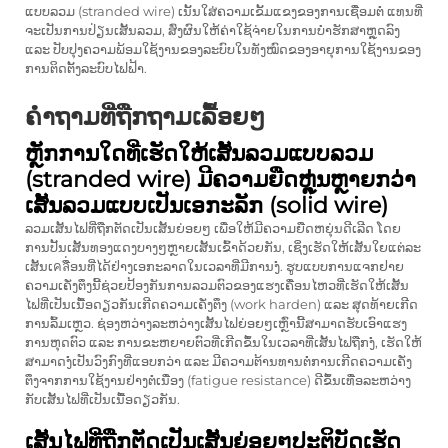
ແບບລວມ (stranded wire) ເນັ້ນໃສ່ຄວາມເຂັ້ມແຂງຂອງການເຊື່ອມຕໍ່ ແທນທີ່
ຈະເປັນການປ່ຽນເສັ້ນລວມ, ສົ່ງຜົນໃຫ້ຄ່າໃຊ້ຈ່າຍໃນການບໍາຮັກສາຫຼຸດລົງ
ແລະ ປັບປຸງຄວາມພ້ອມໃຊ້ງານຂອງລະບົບໃນທັງໝົດຂອງອາຍຸການໃຊ້ງານຂອງ
ການຕິດຕັ້ງລະບົບໄຟຟ້າ.
ຄຳຖາມທີ່ຖືກຖາມເລື້ອຍໆ
ຫຼັກການໃດທີ່ເຮັດໃຫ້ເສັ້ນລວມແບບລວມ
(stranded wire) ມີຄວາມຍືດຫຼຸ່ນຫຼາຍກວ່າ
ເສັ້ນລວມແບບເປັນເອກະລັກ (solid wire)
ລວມເສັ້ນໄຟທີ່ຖືກຕັດເປັນເສັ້ນຍ່ອຍໆ ເພື່ອໃຫ້ມີຄວາມຍືດຫຍຸ່ນດີເລີດ ໂດຍ
ການປັ້ນເສັ້ນທອງແດງບາງໆຫຼາຍເສັ້ນເຂົ້າດ້ວຍກັນ, ເຊິ່ງເຮັດໃຫ້ເສັ້ນໃຍແຕ່ລະ
ເສັ້ນເคลື່ອນທີ່ໄດ້ຢ່າງເອກະລາດໃນເວລາທີ່ມີການງໍ່. ຮູບແບບການແຈກຢາຍ
ຄວາມເຄັ່ງຕຶງນີ້ຊ່ວຍປ້ອງກັນການລວມຕົວຂອງແຮງເຄື່ອນໄຫວທີ່ເຮັດໃຫ້ເສັ້ນ
ໄຟທີ່ເປັນເນື້ອດຽວກັນເກີດຄວາມເຄັ່ງຕຶງ (work harden) ແລະ ສຸດທ້າຍເກີດ
ການລົ້ມເຫຼວ. ຊ່ອງຫວ່າງລະຫວ່າງເສັ້ນໄຟຍ່ອຍໆເຫຼົ່ານີ້ສາມາດຮັບເອົາແຮງ
ການຫຸດຕົວ ແລະ ການຂະຫຍາຍຕົວທີ່ເກີດຂຶ້ນໃນເວລາທີ່ເສັ້ນໄຟຖືກງໍ່, ເຮັດໃຫ້
ສາມາດງໍ່ເປັນວົງກົງທີ່ແອບກວ່າ ແລະ ມີຄວາມຕ້ານທານຕໍ່ການເກີດຄວາມເຄັ່ງ
ຕຶງຈາກການໃຊ້ງານຢ່າງຕໍ່ເນື່ອງ (fatigue resistance) ດີຂຶ້ນເທື່ອລະຫວ່າງ
ກັບເສັ້ນໄຟທີ່ເປັນເນື້ອດຽວກັນ.
ເສັ້ນໄຟທີ່ຖືກຕັດເປັນເສັ້ນຍ່ອຍໆປະຕິບັດເຮັດ