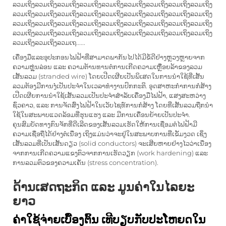
ລວມເຖິງລວມເຖິງລວມເຖິງລວມເຖິງລວມເຖິງລວມເຖິງລວມເຖິງລວມເຖິງລວມເຖິງ
ລວມເຖິງລວມເຖິງລວມເຖິງລວມເຖິງລວມເຖິງລວມເຖິງລວມເຖິງລວມເຖິງລວມເຖິງ
ລວມເຖິງລວມເຖິງລວມເຖິງລວມເຖິງລວມເຖິງລວມເຖິງລວມເຖິງລວມເຖິງລວມເຖິງ
ລວມເຖິງລວມເຖິງລວມເຖິງລວມເຖິງລວມເຖິງລວມເຖິງລວມເຖິງລວມເຖິງລວມເຖິງ
ລວມເຖິງລວມເຖິງລວມເຖ......
ເຄື່ອງມືແລະອຸປະກອນໄຟຟ້າທີ່ສາມາດພາກັນໄປໄດ້ມີຂໍ້ດີຢ່າງຫຼວງຫຼາຍຈາກ
ຄວາມຫຼຸ່ນລ່ອນ ແລະ ຄວາມຕ້ານທານຕໍ່ການເກີດຄວາມເຫຼື່ອຍລ້າຂອງລວມ
ເສັ້ນລວມ (stranded wire) ໂດຍເປີດເຜີຍເປັນພິເສດໃນການນຳໃຊ້ທີ່ເສັ້ນ
ລວມຕ້ອງມີການງໍ່ເປັນປະຈຳໃນເວລາທຳງານປົກກະຕິ. ອຸດສາຫະກຳການກໍ່ສ້າງ
ເປີດເຜີຍການນຳໃຊ້ເສັ້ນລວມເປັນປະຈຳສຳລັບເຄື່ອງມືໄຟຟ້າ, ແສງສະຫວ່າງ
ຊົ່ວຄາວ, ແລະ ການຈັດສົ່ງໄຟຟ້າໃນເວັບໄຊທ໌ການກໍ່ສ້າງ ໂດຍທີ່ເສັ້ນລວມຖືກນຳ
ໃຊ້ໃນສະພາບແວດລ້ອມທີ່ຮຸນແຮງ ແລະ ມີການເຄື່ອນຍ້າຍເປັນປະຈຳ.
ຄຸນສົມບັດທາງກົນຈັກທີ່ດີເລີດຂອງເສັ້ນລວມເຮັດໃຫ້ການເຊື່ອມຕໍ່ໄຟຟ້າມີ
ຄວາມເຊື່ອຖືໄດ້ຢ່າງຕໍ່ເນື່ອງ ເຖິງແມ່ນວ່າຈະຢູ່ໃນສະພາບການທີ່ເຂັ້ມງວດ ເຊິ່ງ
ເສັ້ນລວມທີ່ເປັນເສັ້ນດຽວ (solid conductors) ຈະເສີຍຫາຍຢ່າງໄວວ່າເນື່ອງ
ຈາກການເກີດຄວາມແຂງຕົວຈາກການເຮັດວຽກ (work hardening) ແລະ
ການລວມຕົວຂອງຄວາມເຄັ່ນ (stress concentration).
ດ້ານເສດຖະກິດ ແລະ ມູນຄ່າໃນໄລຍະ
ຍາວ
ຄ່າໃຊ້ຈ່າຍເບື້ອງຕົ້ນ ເທີບຽບກັບປະໂຫຍດໃນ