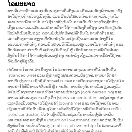
ໄລຍະຍາວ
ການວິເຄາະດ້ານເສດຖະກິດຂອງການຕິດຕັ້ງລວມເສັ້ນລວມຕ້ອງພິຈາລະນາທັງ
ຄ່າໃຊ້ຈ່າຍດ້ານວັດຖຸເບື້ອງຕົ້ນ ແລະ ຜົນປະໂຫຍດດ້ານການດຳເນີນງານໃນ
ໄລຍະຍາວເພື່ອປະເມີນຄ່າໃຊ້ຈ່າຍທັງໝົດໃນການເປັນເຈົ້າຂອງຢ່າງຖືກຕ້ອງ.
ເຖິງແມ່ນວ່າລວມເສັ້ນລວມມັກຈະມີຄ່າໃຊ້ຈ່າຍເບື້ອງຕົ້ນທີ່ສູງກວ່າເທື່ອທຽບກັບ
ຕົວນຳທີ່ເປັນເສັ້ນດຽວ, ຄວາມມີປະສິດທິພາບທີ່ດີຂຶ້ນໃນການຕິດຕັ້ງ ແລະ
ຄວາມຕ້ອງການແຮງງານທີ່ໜ້ອຍລົງມັກຈະຊົດເຊີຍຄວາມແຕກຕ່າງນີ້ໃນ
ຂະບວນການຕິດຕັ້ງ. ຄວາມຍືດຫຍຸ່ນທີ່ດີຂຶ້ນຊ່ວຍຫຼຸດເວລາໃນການຕິດຕັ້ງ ແລະ
ຍົກເລີກຄວາມຈຳເປັນທີ່ຈະຕ້ອງໃຊ້ເຄື່ອງມື ຫຼື ເຕັກນິກການງອດທີ່ເປັນພິເສດ,
ສົ່ງຜົນໃຫ້ຄ່າໃຊ້ຈ່າຍທັງໝົດຂອງໂຄງການຕ່ຳລົງ ເຖິງແມ່ນວ່າຈະມີຄ່າໃຊ້ຈ່າຍ
ດ້ານວັດຖຸທີ່ສູງຂຶ້ນ.
ປະໂຫຍດໃນການດຳເນີນງານໃນໄລຍະຍາວຂອງລວມສາຍທີ່ເປັນເສັ້ນດີດ
(stranded wire) ລວມເຖິງການຫຼຸດຜ່ອນຄວາມຕ້ອງການການບໍາຮັກສາ,
ການປັບປຸງຄວາມເຊື່ອຖືໄດ້ຂອງລະບົບ, ແລະ ການຍືດເວລາອາຍຸການໃຊ້ງານໃນ
ການນຳໃຊ້ທີ່ມີການເคลື່ອນທີ່ ຫຼື ການສັ່ນ. ການປ້ອງກັນການລົ້ມເຫຼວຂອງຕົວ
ນຳໄຟເນື່ອງຈາກການແຂງຕົວຈາກການເຮັດວຽກ (work hardening) ແລະ
ການລວມຕົວຂອງຄວາມເຄັ່ງເຄີຍ (stress concentration) ຈະຊ່ວຍຫຼຸດຜ່ອນ
ເວລາທີ່ລະບົບບໍ່ສາມາດໃຊ້ງານໄດ້ (downtime) ແລະ ຄ່າໃຊ້ຈ່າຍໃນການ
ປ່ຽນແທນທີ່ເກີດຂຶ້ນເລື້ອຍໆໃນການຕິດຕັ້ງທີ່ໃຊ້ສາຍທີ່ເປັນເສັ້ນດີດແບບເດີ່ມ
(solid conductor). ປັດໄຈເຫຼົ່ານີ້ມີສ່ວນຊ່ວຍໃນການປັບປຸງອັດຕາຜົນ
ຕອບແທນຈາກການລົງທຶນ (return on investment) ແລະ ລດຜ່ອນຕົ້ນທຶນ
ທັງໝົດໃນການເປັນເຈົ້າຂອງ (total cost of ownership) ໃນໄລຍະເວລາທີ່
ລະບົບໄຟຟ້າທີ່ນຳໃຊ້ເຕັກໂນໂລຢີສາຍທີ່ເປັນເສັ້ນດີດດຳເນີນງານ.