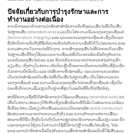
ปัจจัยเกี่ยวกับการบำรุงรักษาและการ
ทำงานอย่างต่อเนื่อง
ການພິຈາລະນາດ້ານການບໍາຮັກສາສຳລັບການຕິດຕັ້ງລວມເສັ້ນໄຟທີ່ເປັນເສັ້ນ
ໄຟຫຼາຍເສັ້ນ (stranded wire) ແມ່ນເນັ້ນໃສ່ຄວາມເຂັ້ມແຂງຂອງຈຸດເຊື່ອມຕໍ່
(termination integrity) ແລະ ຄຸນນະພາບຂອງການເຊື່ອມຕໍ່ ເຊິ່ງເປັນເຂດ
ທີ່ເຕັກນິກການຕິດຕັ້ງທີ່ຖືກຕ້ອງຈະຮັບປະກັນຄວາມເຊື່ອຖືໄດ້ໃນໄລຍະຍາວ ແລະ
ຄວາມສາມາດໃນການປະຕິບັດງານ. ການສ້າງຂອງເສັ້ນໄຟທີ່ປະກອບດ້ວຍເສັ້ນ
ໄຟຫຼາຍເສັ້ນນີ້ຕ້ອງໃຊ້ຂະບວນການເຊື່ອມຕໍ່ທີ່ເປັນເອກະລັກເພື່ອປ້ອງກັນການ
ແຍກຕົວຂອງເສັ້ນໄຟຍ່ອຍ ແລະ ຮັບປະກັນການແຈກຢາຍກະແສໄຟຢ່າງເທົ່າ
ທຽມກັນ; ເຖິງຢ່າງໃດກໍຕາມ ເຕັກນິກເຫຼົ່ານີ້ຈະກາຍເປັນການປະຕິບັດທີ່ຄຸ້ນເຄີຍ
ດ້ວຍການຝຶກອົບຮົມ ແລະ ປະສົບການທີ່ເໝາະສົມ. ຂະບວນການກວດສອບ
ເປັນປະຈຳສຳລັບລະບົບເສັ້ນໄຟທີ່ເປັນເສັ້ນໄຟຫຼາຍເສັ້ນ ເນັ້ນໃສ່ຄວາມແນ່ນ
ຂອງຈຸດເຊື່ອມຕໍ່ ແລະ ຄວາມເຂັ້ມແຂງຂອງເສັ້ນໄຟຍ່ອຍທີ່ຈຸດເຊື່ອມຕໍ່ ເຊິ່ງເປັນ
ບ່ອນທີ່ເກີດຄວາມລົ້ມເຫຼວເປັນຫຼາຍທີ່ສຸດໃນລະບົບທີ່ຕິດຕັ້ງບໍ່ຖືກຕ້ອງ.
ສະຖິຕິຄວາມເຊື່ອຖືໄດ້ສຳລັບການນຳໃຊ້ລວມເສັ້ນລວມ (stranded wire) ແຕ່
ເທື່ອໃດກໍຕາມ ສະແດງໃຫ້ເຫັນເຖິງປະສິດທິພາບທີ່ດີເລີດໃນສະພາບແວດລ້ອມ
ທີ່ເຄື່ອນໄຫວ ເມື່ອທຽບກັບເສັ້ນລວມແບບເປັນເອກະລັກ (solid conductor).
ລັກສະນະການແຈກຢາຍຄວາມເຄັ່ງຕຶງ ແລະ ຄວາມຕ້ານທານຕໍ່ການເສື່ອມ
ສະພາບທີ່ດີຂຶ້ນ ສົ່ງຜົນໂດຍກົງໃນການຫຼຸດຜ່ອນອັດຕາຄວາມລົ້ມເຫຼວ ແລະ ຍືດ
ເວລາອາຍຸການໃຊ້ງານໃນການນຳໃຊ້ທີ່ມີການງໍ່ຫຼື ການສັ່ນໄຫວຊ້ຳໆ. ໂປຣ
ແກຣມການບໍາຮັກສາເພື່ອປ້ອງກັນຄວາມເສີຍຫາຍສຳລັບລະບົບທີ່ໃຊ້ເສັ້ນລວມ