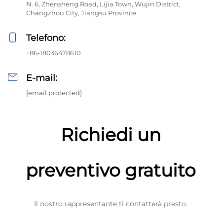
N. 6, Zhensheng Road, Lijia Town, Wujin District,
Changzhou City, Jiangsu Province
Telefono:
+86-18036478610
E-mail:
[email protected]
Richiedi un
preventivo gratuito
Il nostro rappresentante ti contatterà presto.