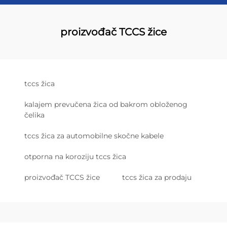
proizvođač TCCS žice
tccs žica
kalajem prevučena žica od bakrom obloženog
čelika
tccs žica za automobilne skočne kabele
otporna na koroziju tccs žica
proizvođač TCCS žice
tccs žica za prodaju