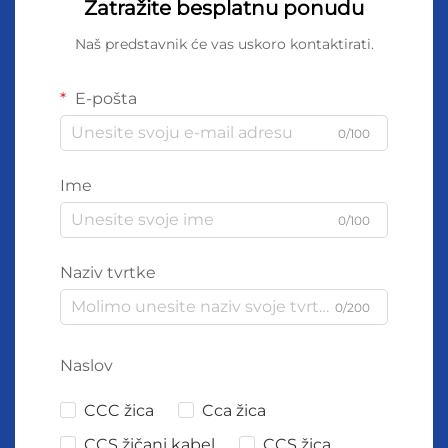
Zatražite besplatnu ponudu
Naš predstavnik će vas uskoro kontaktirati.
E-pošta
0/100
Ime
0/100
Naziv tvrtke
0/200
Naslov
CCC žica
Cca žica
CCS žičani kabel
CCS žica