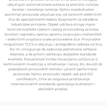
uključujući automatizirane sustave za precizno vučenje,
žarenje i nanošenje izolacije. Njihov sveobuhvatan
asortiman proizvoda uključuje sve, od osnovnih električnih
žica do specijaliziranih kabela dizajniranih za određene
industrijske primjene. Objekt održava stroge mjere
kontrole kvalitete tijekom cijelog proizvodnog procesa,
koristeći naprednu ispitnu opremu za provjeru mehaničkih
i električnih svojstava svake proizvedene žice. Proizvodne
mogućnosti TCCS-a uključuju i prilagođena rješenja od žica,
što im omogućuje da zadovolje jedinstvene zahtjeve
klijenata, a da pritom održavaju dosljedne standarde
kvalitete. Posvećenost tvrtke inovacijama uočljiva je iz
kontinuiranih investicija u istraživanje i razvoj, što dovodi do
poboljšanih proizvodnih tehnika i jačanih performansi
proizvoda. Njihov proizvodni objekt radi pod ISO
certifikatom, čime se osigurava pridržavanje
internacionalnih standarda upravljanja kvalitetom i
ekoloških propisa.