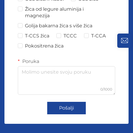
Žica od legure aluminija i
magnezija
Golija bakarna žica s više žica
T-CCS žica
TCCC
T-CCA
Pokositrena žica
Poruka
0/1000
Pošalji