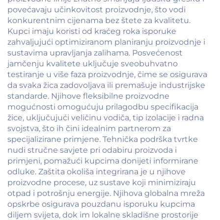
povećavaju učinkovitost proizvodnje, što vodi
konkurentnim cijenama bez štete za kvalitetu.
Kupci imaju koristi od kraćeg roka isporuke
zahvaljujući optimiziranom planiranju proizvodnje i
sustavima upravljanja zalihama. Posvećenost
jamčenju kvalitete uključuje sveobuhvatno
testiranje u više faza proizvodnje, čime se osigurava
da svaka žica zadovoljava ili premašuje industrijske
standarde. Njihove fleksibilne proizvodne
mogućnosti omogućuju prilagodbu specifikacija
žice, uključujući veličinu vodiča, tip izolacije i radna
svojstva, što ih čini idealnim partnerom za
specijalizirane primjene. Tehnička podrška tvrtke
nudi stručne savjete pri odabiru proizvoda i
primjeni, pomažući kupcima donijeti informirane
odluke. Zaštita okoliša integrirana je u njihove
proizvodne procese, uz sustave koji minimiziraju
otpad i potrošnju energije. Njihova globalna mreža
opskrbe osigurava pouzdanu isporuku kupcima
diljem svijeta, dok im lokalne skladišne prostorije