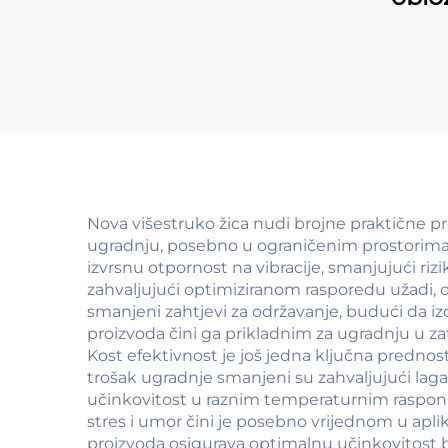
Nova višestruko žica nudi brojne praktične pre
ugradnju, posebno u ograničenim prostorima i
izvrsnu otpornost na vibracije, smanjujući ri
zahvaljujući optimiziranom rasporedu užadi, 
smanjeni zahtjevi za održavanje, budući da izdr
proizvoda čini ga prikladnim za ugradnju u za
Kost efektivnost je još jedna ključna prednos
trošak ugradnje smanjeni su zahvaljujući lag
učinkovitost u raznim temperaturnim rasponi
stres i umor čini je posebno vrijednom u aplik
proizvoda osigurava optimalnu učinkovitost b