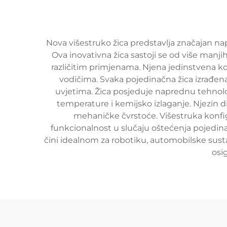
Nova višestruko žica predstavlja značajan na
Ova inovativna žica sastoji se od više manjih 
različitim primjenama. Njena jedinstvena ko
vodičima. Svaka pojedinačna žica izrađena 
uvjetima. Žica posjeduje naprednu tehnolog
temperature i kemijsko izlaganje. Njezin d
mehaničke čvrstoće. Višestruka konfig
funkcionalnost u slučaju oštećenja pojedinačn
čini idealnom za robotiku, automobilske susta
osi