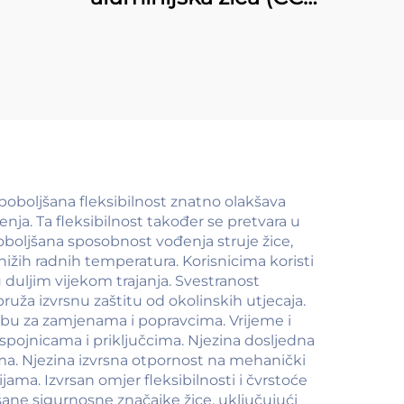
žica)
 poboljšana fleksibilnost znatno olakšava
ja. Ta fleksibilnost također se pretvara u
oboljšana sposobnost vođenja struje žice,
ižih radnih temperatura. Korisnicima koristi
ju duljim vijekom trajanja. Svestranost
uža izvrsnu zaštitu od okolinskih utjecaja.
rebu za zamjenama i popravcima. Vrijeme i
pojnicama i priključcima. Njezina dosljedna
ma. Njezina izvrsna otpornost na mehanički
ama. Izvrsan omjer fleksibilnosti i čvrstoće
ane sigurnosne značajke žice, uključujući