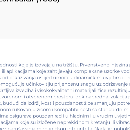
dnosti koje je izdvajaju na tržištu. Prvenstveno, njezina
li aplikacijama koje zahtijevaju kompleksne uzorke vođen
zik od otkazivanja uslijed umora u dinamičkim uvjetima. P
omogućuje učinkovitiju prijenosnu snagu uz održavanje n
žljiva izvedba i visokokvalitetni materijali žice rezultira
tvorenom i otvorenom prostoru, dok napredna izolacija pr
t, budući da izdržljivost i pouzdanost žice smanjuju pot
anom rukovanju žicom i kompatibilnosti sa standardnim s
ma osigurava pouzdan rad i u hladnim i u vrućim uvjeti
acijama koje su izložene neprekidnom kretanju ili vibracij
ez narušavanja mehaničkog integriteta. Nadalje, poboljš