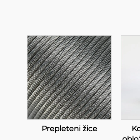
Prepleteni žice
Ko
oblo