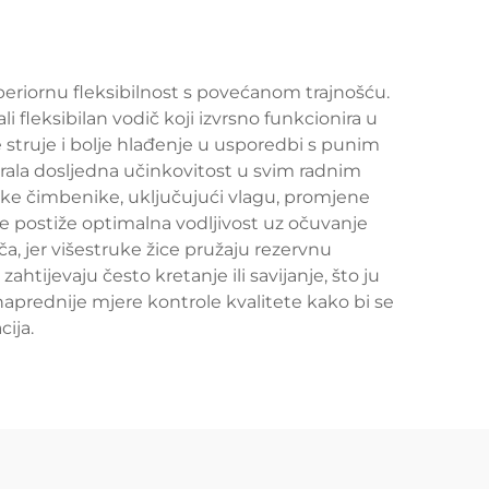
periornu fleksibilnost s povećanom trajnošću.
li fleksibilan vodič koji izvrsno funkcionira u
 struje i bolje hlađenje u usporedbi s punim
gurala dosljedna učinkovitost u svim radnim
nske čimbenike, uključujući vlagu, promjene
se postiže optimalna vodljivost uz očuvanje
, jer višestruke žice pružaju rezervnu
htijevaju često kretanje ili savijanje, što ju
naprednije mjere kontrole kvalitete kako bi se
ija.