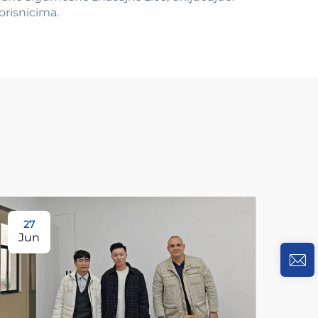
orisnicima.
27
Jun