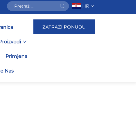
HR
ZATRAŽI PONUDU
ranica
Proizvodi
Primjena
te Nas