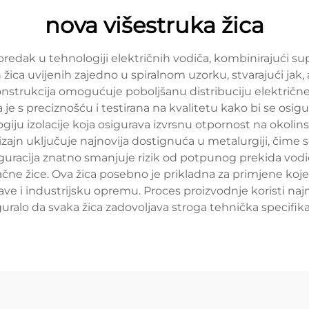
nova višestruka žica
predak u tehnologiji električnih vodiča, kombinirajući su
žica uvijenih zajedno u spiralnom uzorku, stvarajući jak, a
nstrukcija omogućuje poboljšanu distribuciju električne
je s preciznošću i testirana na kvalitetu kako bi se osi
iju izolacije koja osigurava izvrsnu otpornost na okoli
izajn uključuje najnovija dostignuća u metalurgiji, čime 
uracija znatno smanjuje rizik od potpunog prekida vodiča
e žice. Ova žica posebno je prikladna za primjene koje za
ve i industrijsku opremu. Proces proizvodnje koristi naj
guralo da svaka žica zadovoljava stroga tehnička specifikac