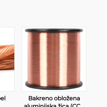
el
Bakreno obložena
aluminijska žica (CCA