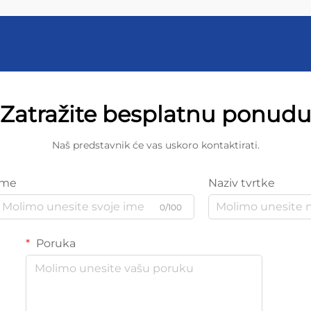
Zatražite besplatnu ponud
Naš predstavnik će vas uskoro kontaktirati.
Ime
Naziv tvrtke
0/100
Poruka