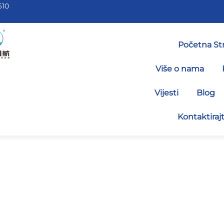
610
Početna St
Više o nama
Vijesti
Blog
Kontaktiraj