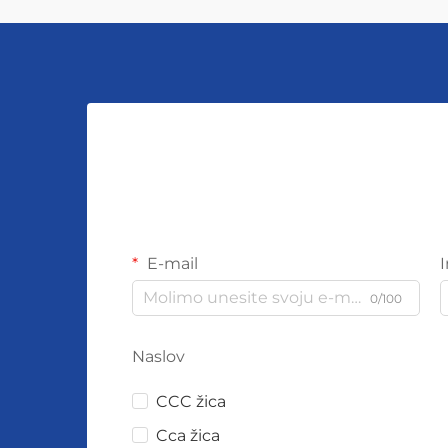
E-mail
0/100
Naslov
CCC žica
Cca žica