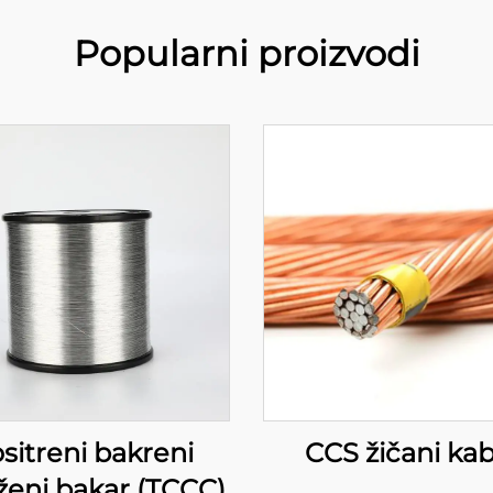
Popularni proizvodi
sitreni bakreni
CCS žičani kab
ženi bakar (TCCC)