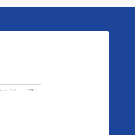
u
0/200