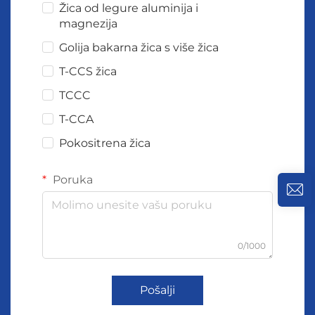
Žica od legure aluminija i
magnezija
Golija bakarna žica s više žica
T-CCS žica
TCCC
T-CCA
Pokositrena žica
Poruka
0/1000
Pošalji