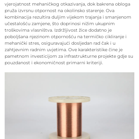
vjerojatnost mehaničkog otkazivanja, dok bakrena obloga
pruža izvrsnu otpornost na okolinsko starenje. Ova
kombinacija rezultira duljim vijekom trajanja i smanjenom
učestalošću zamjene, što doprinosi nižim ukupnim
troškovima vlasništva. Izdržljivost žice dodatno je
poboljšana njezinom otpornošću na termičko cikliranje i
mehanički stres, osiguravajući dosljedan rad čak i u
zahtjevnim radnim uvjetima. Ove karakteristike čine je
pametnom investicijom za infrastrukturne projekte gdje su
pouzdanost i ekonomičnost primarni kriteriji.