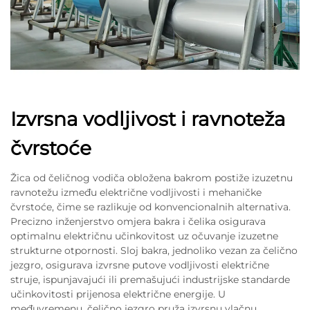
Izvrsna vodljivost i ravnoteža
čvrstoće
Žica od čeličnog vodiča obložena bakrom postiže izuzetnu
ravnotežu između električne vodljivosti i mehaničke
čvrstoće, čime se razlikuje od konvencionalnih alternativa.
Precizno inženjerstvo omjera bakra i čelika osigurava
optimalnu električnu učinkovitost uz očuvanje izuzetne
strukturne otpornosti. Sloj bakra, jednoliko vezan za čelično
jezgro, osigurava izvrsne putove vodljivosti električne
struje, ispunjavajući ili premašujući industrijske standarde
učinkovitosti prijenosa električne energije. U
međuvremenu, čelično jezgro pruža izvrsnu vlačnu