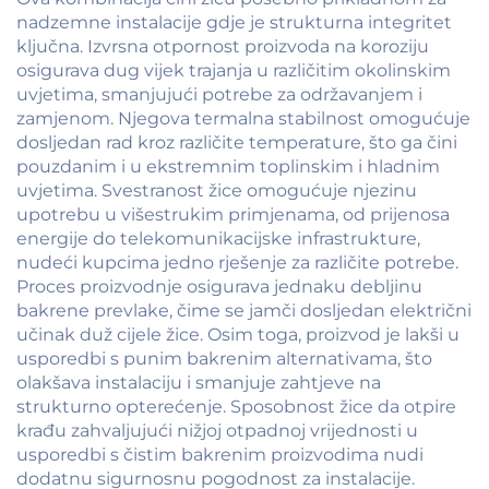
nadzemne instalacije gdje je strukturna integritet
ključna. Izvrsna otpornost proizvoda na koroziju
osigurava dug vijek trajanja u različitim okolinskim
uvjetima, smanjujući potrebe za održavanjem i
zamjenom. Njegova termalna stabilnost omogućuje
dosljedan rad kroz različite temperature, što ga čini
pouzdanim i u ekstremnim toplinskim i hladnim
uvjetima. Svestranost žice omogućuje njezinu
upotrebu u višestrukim primjenama, od prijenosa
energije do telekomunikacijske infrastrukture,
nudeći kupcima jedno rješenje za različite potrebe.
Proces proizvodnje osigurava jednaku debljinu
bakrene prevlake, čime se jamči dosljedan električni
učinak duž cijele žice. Osim toga, proizvod je lakši u
usporedbi s punim bakrenim alternativama, što
olakšava instalaciju i smanjuje zahtjeve na
strukturno opterećenje. Sposobnost žice da otpire
krađu zahvaljujući nižjoj otpadnoj vrijednosti u
usporedbi s čistim bakrenim proizvodima nudi
dodatnu sigurnosnu pogodnost za instalacije.