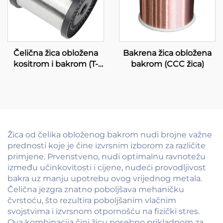
Čelična žica obložena
Bakrena žica obložena
kositrom i bakrom (T-
bakrom (CCC žica)
CCS žica)
Žica od čelika obloženog bakrom nudi brojne važne
prednosti koje je čine izvrsnim izborom za različite
primjene. Prvenstveno, nudi optimalnu ravnotežu
između učinkovitosti i cijene, nudeći provodljivost
bakra uz manju upotrebu ovog vrijednog metala.
Čelična jezgra znatno poboljšava mehaničku
čvrstoću, što rezultira poboljšanim vlačnim
svojstvima i izvrsnom otpornošću na fizički stres.
Ova kombinacija čini žicu posebno prikladnom za