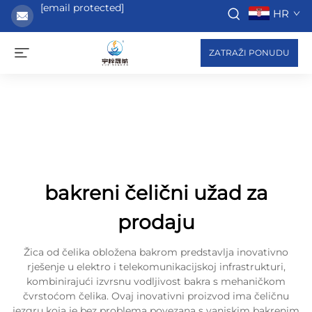
[email protected]
HR
ZATRAŽI PONUDU
bakreni čelični užad za
prodaju
Žica od čelika obložena bakrom predstavlja inovativno
rješenje u elektro i telekomunikacijskoj infrastrukturi,
kombinirajući izvrsnu vodljivost bakra s mehaničkom
čvrstoćom čelika. Ovaj inovativni proizvod ima čeličnu
jezgru koja je bez problema povezana s vanjskim bakrenim