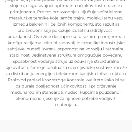
slojem, osiguravajući optimalnu učinkovitost u raznim
primjenama. Proces proizvodnje uključuje sofisticirane
metalurške tehnike koje jamče trajnu molekularnu vezu
između bakrenih i čeličnih komponenti, što rezultira
proizvodom koji pokazuje izuzetnu izdržljivost i
pouzdanost. Ove žice dostupne su u raznim promjerima i
konfiguracijama kako bi zadovoljile raznolike industrijske
zahtjeve, nudeći izvrsnu otpornost na koroziju i termalnu
stabilnost. Jedinstvena struktura omogućuje povećanu
sposobnost vođenja struje uz očuvanje strukturalne
cjelovitosti, čime je idealna za uzemljivačke sustave, mreže
za distribuciju energije i telekomunikacijsku infrastrukturu.
Proizvod prolazi kroz stroge kontrole kvalitete kako bi se
osigurala dosljednost učinkovitosti i pridržavanje
međunarodnih standarda, nudeći kupcima pouzdano i
ekonomično rješenje za njihove potrebe vodljivih
materijala.