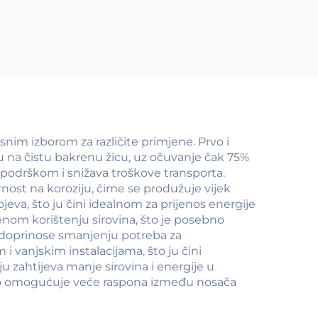
žica)
nim izborom za različite primjene. Prvo i
u na čistu bakrenu žicu, uz očuvanje čak 75%
 podrškom i snižava troškove transporta.
ost na koroziju, čime se produžuje vijek
jeva, što ju čini idealnom za prijenos energije
enom korištenju sirovina, što je posebno
e doprinose smanjenju potreba za
 vanjskim instalacijama, što ju čini
ju zahtijeva manje sirovina i energije u
što omogućuje veće raspona između nosača