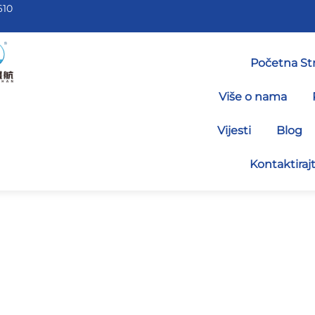
610
Početna St
Više o nama
Vijesti
Blog
Kontaktiraj