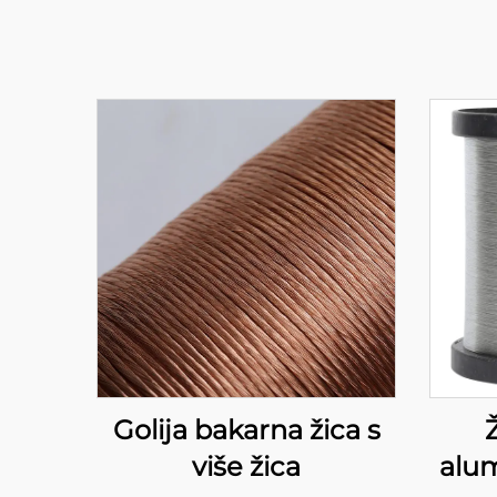
Golija bakarna žica s
više žica
alum