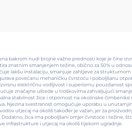
ca od legure AL-
CCS žica)
MG)
ena bakrom nudi brojne važne prednosti koje je čine izvrs
zultira znatnim smanjenjem težine, obično za 50% u odnos
uje lakšu instalaciju, smanjuje zahtjeve za strukturnom
igurava povećanu mehaničku čvrstoću i poboljšanu otporn
 izvrsnu električnu vodljivost i superiornu pouzdanost spo
mogućuje značajne uštede u troškovima zahvaljujući smanj
malna stabilnost žice i otpornost na okolinske čimbenik
a. Njezina svestranost omogućuje uporabu u unutarnjim i
vodov utjecaj na okoliš također je važan, jer za proizvodn
Dodatno, žica ima poboljšani omjer čvrstoće i težine, 
e infrastrukture i utjecaj na okoliš tijekom ugradnje.