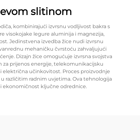
jevom slitinom
iča, kombinirajući izvrsnu vodljivost bakra s
re visokojake legure aluminija i magnezija,
ost. Jedinstvena izvedba žice nudi izvrsnu
izvanrednu mehaničku čvrstoću zahvaljujući
ećenje. Dizajn žice omogućuje izvrsna svojstva
om za prijenos energije, telekomunikacijsku
ši električna učinkovitost. Proces proizvodnje
u različitim radnim uvjetima. Ova tehnologija
 i ekonomičnost ključne odrednice.