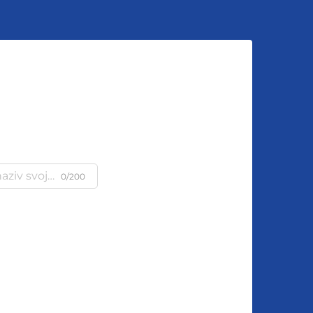
u
0/200