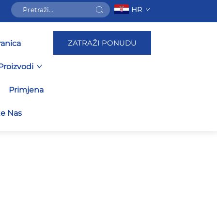
HR
ZATRAŽI PONUDU
ranica
Proizvodi
Primjena
te Nas