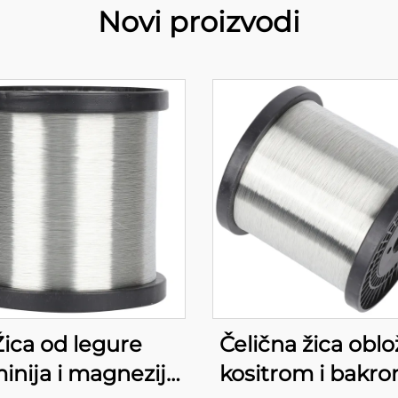
Novi proizvodi
Žica od legure
Čelična žica obl
inija i magnezija
kositrom i bakro