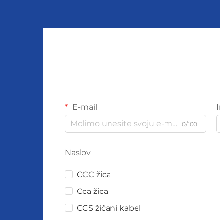
E-mail
0/100
Naslov
CCC žica
Cca žica
CCS žičani kabel