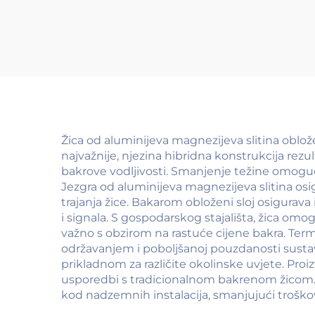
(ži
Žica od aluminijeva magnezijeva slitina oblož
najvažnije, njezina hibridna konstrukcija re
bakrove vodljivosti. Smanjenje težine omoguć
Jezgra od aluminijeva magnezijeva slitina os
trajanja žice. Bakarom obloženi sloj osigurava
i signala. S gospodarskog stajališta, žica o
važno s obzirom na rastuće cijene bakra. Ter
održavanjem i poboljšanoj pouzdanosti sustav
prikladnom za različite okolinske uvjete. Proiz
usporedbi s tradicionalnom bakrenom žicom. 
kod nadzemnih instalacija, smanjujući troškov