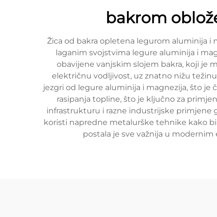
bakrom oblože
Žica od bakra opletena legurom aluminija i m
laganim svojstvima legure aluminija i magn
obavijene vanjskim slojem bakra, koji je 
električnu vodljivost, uz znatno nižu tež
jezgri od legure aluminija i magnezija, što j
rasipanja topline, što je ključno za primj
infrastrukturu i razne industrijske primjene 
koristi napredne metalurške tehnike kako bi 
postala je sve važnija u modernim