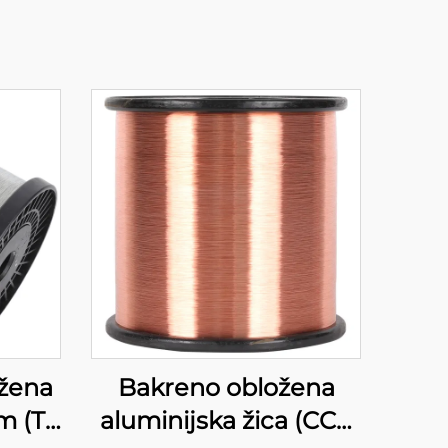
ožena
Bakreno obložena
m (T-
aluminijska žica (CCA