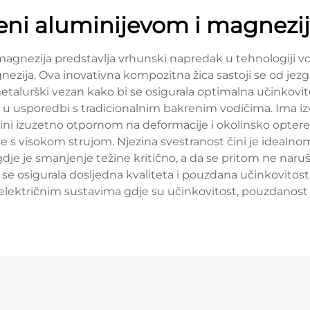
ni aluminijevom i magnezi
agnezija predstavlja vrhunski napredak u tehnologiji vod
ezija. Ova inovativna kompozitna žica sastoji se od jezg
metalurški vezan kako bi se osigurala optimalna učinkovit
inu u usporedbi s tradicionalnim bakrenim vodičima. Ima 
e čini izuzetno otpornom na deformacije i okolinsko opter
ene s visokom strujom. Njezina svestranost čini je idealn
gdje je smanjenje težine kritično, a da se pritom ne naru
se osigurala dosljedna kvaliteta i pouzdana učinkovitost 
 električnim sustavima gdje su učinkovitost, pouzdanost