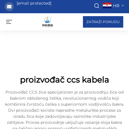
[email protected]
HR
ZATRAŽI PONUDU
proizvođač ccs kabela
Proizvođač CCS žice specijaliziran je za proizvodnju žice od
bakrom obloženog čelika, revolucionarnog vodiča koji
kombinira čvrstoću čelika s superiornom vodljivošću bakra.
Ovi proizvođači koriste napredne metalurške procese za
izradu žica koje zadovoljavaju raznolike industrijske
zahtjeve. Proces proizvodnje uključuje vezanje sloja bakra
na čelično jezgro pomoću sofisticiranih metalurških