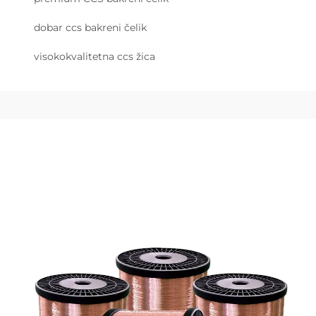
dobar ccs bakreni čelik
visokokvalitetna ccs žica