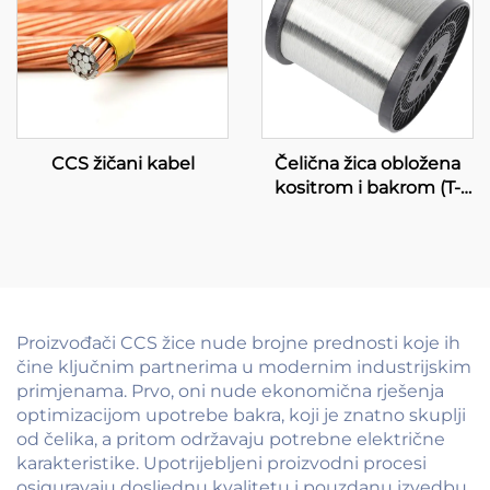
CCS žičani kabel
Čelična žica obložena
kositrom i bakrom (T-
CCS žica)
Proizvođači CCS žice nude brojne prednosti koje ih
čine ključnim partnerima u modernim industrijskim
primjenama. Prvo, oni nude ekonomična rješenja
optimizacijom upotrebe bakra, koji je znatno skuplji
od čelika, a pritom održavaju potrebne električne
karakteristike. Upotrijebljeni proizvodni procesi
osiguravaju dosljednu kvalitetu i pouzdanu izvedbu