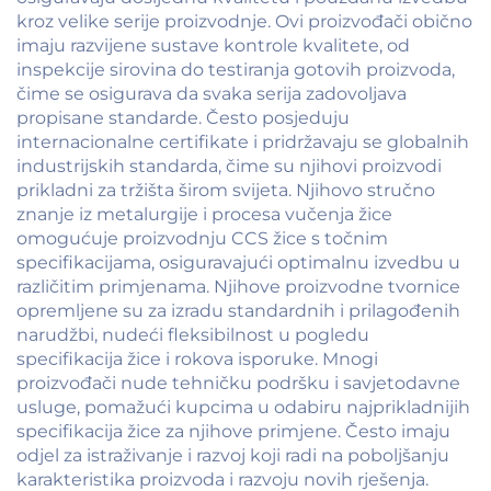
kroz velike serije proizvodnje. Ovi proizvođači obično
imaju razvijene sustave kontrole kvalitete, od
inspekcije sirovina do testiranja gotovih proizvoda,
čime se osigurava da svaka serija zadovoljava
propisane standarde. Često posjeduju
internacionalne certifikate i pridržavaju se globalnih
industrijskih standarda, čime su njihovi proizvodi
prikladni za tržišta širom svijeta. Njihovo stručno
znanje iz metalurgije i procesa vučenja žice
omogućuje proizvodnju CCS žice s točnim
specifikacijama, osiguravajući optimalnu izvedbu u
različitim primjenama. Njihove proizvodne tvornice
opremljene su za izradu standardnih i prilagođenih
narudžbi, nudeći fleksibilnost u pogledu
specifikacija žice i rokova isporuke. Mnogi
proizvođači nude tehničku podršku i savjetodavne
usluge, pomažući kupcima u odabiru najprikladnijih
specifikacija žice za njihove primjene. Često imaju
odjel za istraživanje i razvoj koji radi na poboljšanju
karakteristika proizvoda i razvoju novih rješenja.