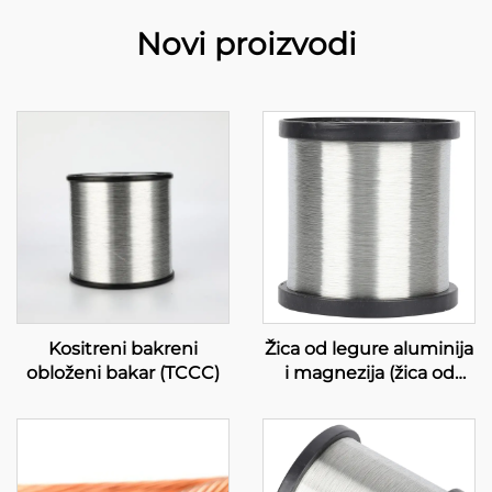
Novi proizvodi
Kositreni bakreni
Žica od legure aluminija
obloženi bakar (TCCC)
i magnezija (žica od
legure AL-MG)