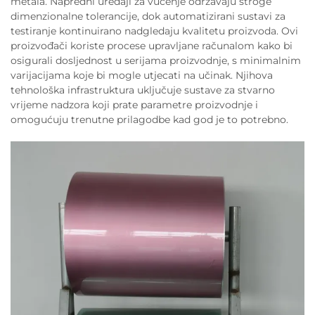
metala. Napredni uređaji za vučenje održavaju stroge
dimenzionalne tolerancije, dok automatizirani sustavi za
testiranje kontinuirano nadgledaju kvalitetu proizvoda. Ovi
proizvođači koriste procese upravljane računalom kako bi
osigurali dosljednost u serijama proizvodnje, s minimalnim
varijacijama koje bi mogle utjecati na učinak. Njihova
tehnološka infrastruktura uključuje sustave za stvarno
vrijeme nadzora koji prate parametre proizvodnje i
omogućuju trenutne prilagodbe kad god je to potrebno.