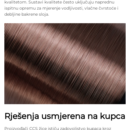
kvalitetom. Sustavi kvalitete često uključuju naprednu
ispitnu opremu za mjerenje vodljivosti, vlačne čvrstoće i
debljine bakrene sloja.
Rješenja usmjerena na kupca
Proizvođači CCS žice ističu zadovoljstvo kupaca kroz