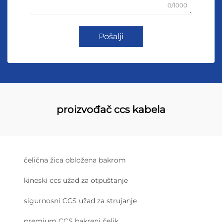
0/1000
Pošalji
proizvođač ccs kabela
čelična žica obložena bakrom
kineski ccs užad za otpuštanje
sigurnosni CCS užad za strujanje
premium CCS bakreni čelik