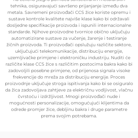
tehnika, osiguravajući savršeno prijanjanje između dva
metala. Savremeni proizvođači CCS žice koriste opremu i
sustave kontrole kvalitete najviše klase kako bi održavali
dosljedne specifikacije proizvoda i ispunili internacionalne
standarde. Njihove proizvodne tvornice obično uključuju
automatizirane sustave za vučenje, žarenje i testiranje
žičnih proizvoda. Ti proizvođači opslužuju različite sektore,
uključujući telekomunikacije, distribuciju energije,
uzemljivačke primjene i elektroničku industriju. Nuditi će
različite klase CCS žice s različitim postocima bakra kako bi
zadovoljili posebne primjene, od prijenosa signala visoke
frekvencije do mreža za distribuciju energije. Proces
proizvodnje uključuje stroga ispitivanja kako bi se osiguralo
da žica zadovoljava zahtjeve za električnu vodljivost, vlačnu
čvrstoću i izdržljivost. Mnogi proizvođači nude i
mogućnosti personalizacije, omogućujući klijentima da
odrede promjer žice, debljinu bakra i druge parametre
prema svojim potrebama.