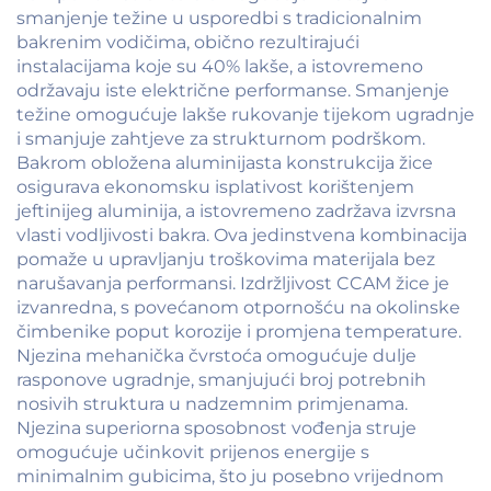
smanjenje težine u usporedbi s tradicionalnim
bakrenim vodičima, obično rezultirajući
instalacijama koje su 40% lakše, a istovremeno
održavaju iste električne performanse. Smanjenje
težine omogućuje lakše rukovanje tijekom ugradnje
i smanjuje zahtjeve za strukturnom podrškom.
Bakrom obložena aluminijasta konstrukcija žice
osigurava ekonomsku isplativost korištenjem
jeftinijeg aluminija, a istovremeno zadržava izvrsna
vlasti vodljivosti bakra. Ova jedinstvena kombinacija
pomaže u upravljanju troškovima materijala bez
narušavanja performansi. Izdržljivost CCAM žice je
izvanredna, s povećanom otpornošću na okolinske
čimbenike poput korozije i promjena temperature.
Njezina mehanička čvrstoća omogućuje dulje
rasponove ugradnje, smanjujući broj potrebnih
nosivih struktura u nadzemnim primjenama.
Njezina superiorna sposobnost vođenja struje
omogućuje učinkovit prijenos energije s
minimalnim gubicima, što ju posebno vrijednom