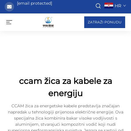
[email protected]
HR
ZATRAŽI PONUDU
ccam žica za kabele za
energiju
CCAM žica za energetske kabele predstavlja značajan
napredak u tehnologiji prijenosa električne energije. Ova
specijalna žica kombinira bakar visoke vodljivosti s
aluminijem, stvarajući kompozitni vodič koji nudi
superiorna performansijska svojstva. Jezgra se sastoji od