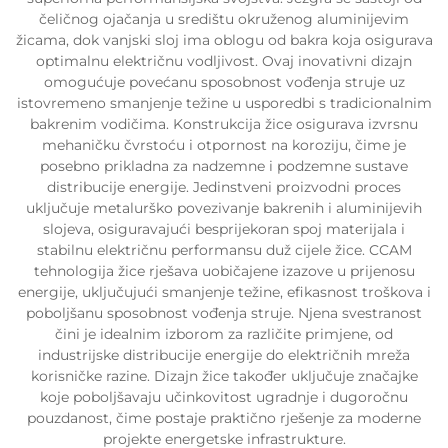
čeličnog ojačanja u središtu okruženog aluminijevim
žicama, dok vanjski sloj ima oblogu od bakra koja osigurava
optimalnu električnu vodljivost. Ovaj inovativni dizajn
omogućuje povećanu sposobnost vođenja struje uz
istovremeno smanjenje težine u usporedbi s tradicionalnim
bakrenim vodičima. Konstrukcija žice osigurava izvrsnu
mehaničku čvrstoću i otpornost na koroziju, čime je
posebno prikladna za nadzemne i podzemne sustave
distribucije energije. Jedinstveni proizvodni proces
uključuje metalurško povezivanje bakrenih i aluminijevih
slojeva, osiguravajući besprijekoran spoj materijala i
stabilnu električnu performansu duž cijele žice. CCAM
tehnologija žice rješava uobičajene izazove u prijenosu
energije, uključujući smanjenje težine, efikasnost troškova i
poboljšanu sposobnost vođenja struje. Njena svestranost
čini je idealnim izborom za različite primjene, od
industrijske distribucije energije do električnih mreža
korisničke razine. Dizajn žice također uključuje značajke
koje poboljšavaju učinkovitost ugradnje i dugoročnu
pouzdanost, čime postaje praktično rješenje za moderne
projekte energetske infrastrukture.