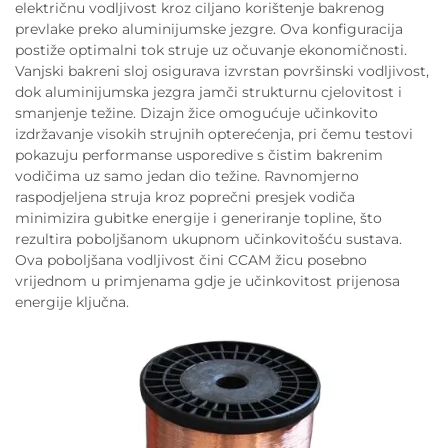
električnu vodljivost kroz ciljano korištenje bakrenog
prevlake preko aluminijumske jezgre. Ova konfiguracija
postiže optimalni tok struje uz očuvanje ekonomičnosti.
Vanjski bakreni sloj osigurava izvrstan površinski vodljivost,
dok aluminijumska jezgra jamči strukturnu cjelovitost i
smanjenje težine. Dizajn žice omogućuje učinkovito
izdržavanje visokih strujnih opterećenja, pri čemu testovi
pokazuju performanse usporedive s čistim bakrenim
vodičima uz samo jedan dio težine. Ravnomjerno
raspodjeljena struja kroz poprečni presjek vodiča
minimizira gubitke energije i generiranje topline, što
rezultira poboljšanom ukupnom učinkovitošću sustava.
Ova poboljšana vodljivost čini CCAM žicu posebno
vrijednom u primjenama gdje je učinkovitost prijenosa
energije ključna.