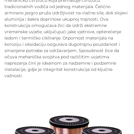
mehaničku čvrstoću koja premašuje čvrstoću
tradicionalnih vodiča od jednog materijala. Čelično
armirano jezgro pruža izdržljivost na vlačne sile, dok slojevi
aluminija i bakra doprinose ukupnoj trajnosti. Ova
konstrukcija omogućava žici da izdrži ekstremne
vremenske uvjete, uključujući jake vjetrove, opterećenje
ledom i termičko cikliranje. Otpornost materijala na
koroziju i oksidaciju osigurava dugotrajnu pouzdanost i
smanjene potrebe za održavanjem. Sposobnost žice da
očuva mehanička svojstva pod različitim uvjetima
naprezanja čini je idealnom za nadzemne i podzemne
instalacije, gdje je integritet konstrukcije od ključne
važnosti.