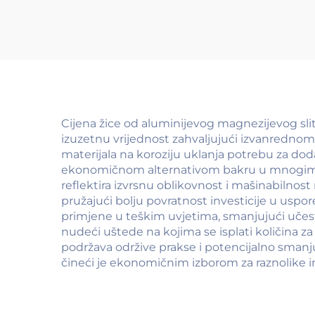
Cijena žice od aluminijevog magnezijevog sliti
izuzetnu vrijednost zahvaljujući izvanredno
materijala na koroziju uklanja potrebu za dod
ekonomičnom alternativom bakru u mnogim pri
reflektira izvrsnu oblikovnost i mašinabilnost 
pružajući bolju povratnost investicije u uspo
primjene u teškim uvjetima, smanjujući učest
nudeći uštede na kojima se isplati količina za
podržava održive prakse i potencijalno smanj
čineći je ekonomičnim izborom za raznolike i