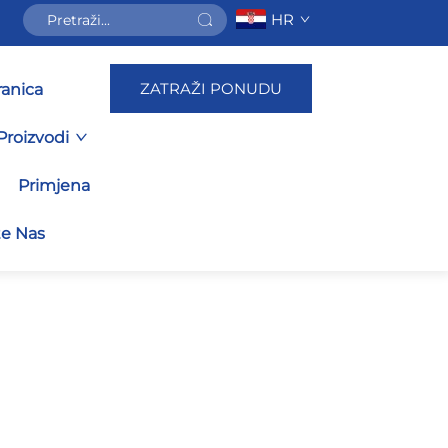
HR
ZATRAŽI PONUDU
ranica
Proizvodi
Primjena
te Nas