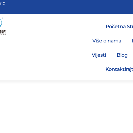
610
Početna St
Više o nama
Vijesti
Blog
Kontaktiraj