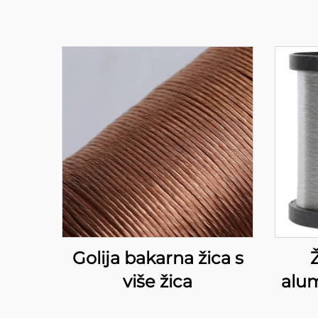
Golija bakarna žica s
više žica
alum
(ži