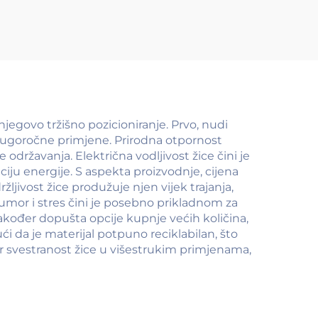
jegovo tržišno pozicioniranje. Prvo, nudi
dugoročne primjene. Prirodna otpornost
ržavanja. Električna vodljivost žice čini je
u energije. S aspekta proizvodnje, cijena
žljivost žice produžuje njen vijek trajanja,
 umor i stres čini je posebno prikladnom za
akođer dopušta opcije kupnje većih količina,
ći da je materijal potpuno reciklabilan, što
r svestranost žice u višestrukim primjenama,