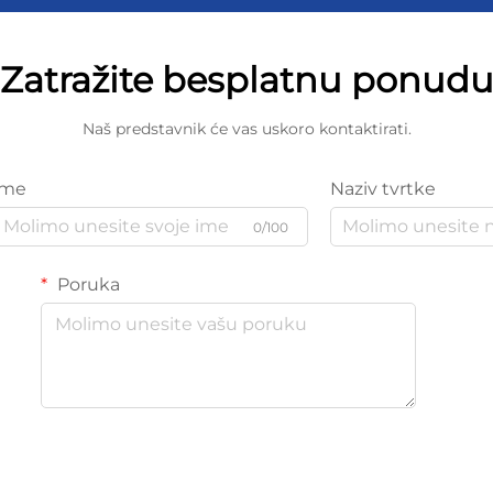
Zatražite besplatnu ponud
Naš predstavnik će vas uskoro kontaktirati.
Ime
Naziv tvrtke
0/100
Poruka