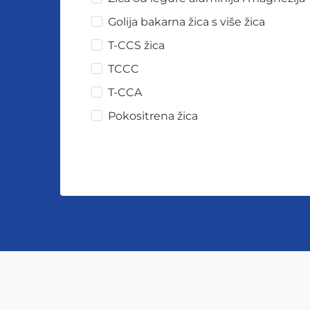
Golija bakarna žica s više žica
T-CCS žica
TCCC
T-CCA
Pokositrena žica