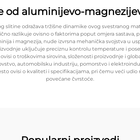
ce od aluminijevo-magnezijev
 slitine odražava tržišne dinamike ovog svestranog mater
ično razlikuje ovisno o faktorima poput omjera sastava, p
inija i magnezija, nude izvrsna mehanička svojstva u usp
oizvodnje uključuje preciznu kontrolu temperature i pos
e ovisi o troškovima sirovina, složenosti proizvodnje i gl
lovstvo, automobilsku industriju, pomorstvo i elektroindus
to ovisi o kvaliteti i specifikacijama, pri čemu veći udi
povećane čvrstoće.