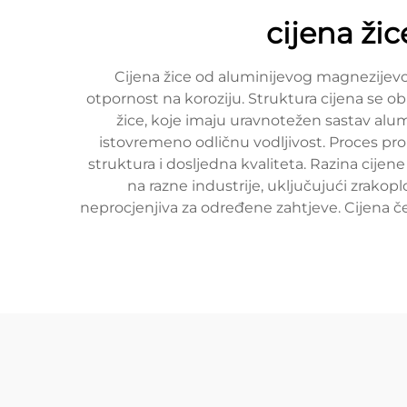
cijena ži
Cijena žice od aluminijevog magnezijevog
otpornost na koroziju. Struktura cijena se ob
žice, koje imaju uravnotežen sastav alum
istovremeno odličnu vodljivost. Proces pr
struktura i dosljedna kvaliteta. Razina cijen
na razne industrije, uključujući zrakop
neprocjenjiva za određene zahtjeve. Cijena čes