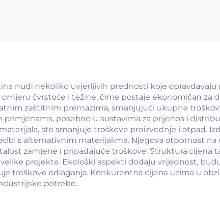
MG)
na nudi nekoliko uvjerljivih prednosti koje opravdavaju n
m omjeru čvrstoće i težine, čime postaje ekonomičan za 
atnim zaštitnim premazima, smanjujući ukupne troškove od
mjenama, posebno u sustavima za prijenos i distribucij
materijala, što smanjuje troškove proizvodnje i otpad. Izdr
redbi s alternativnim materijalima. Njegova otpornost na
alost zamjene i pripadajuće troškove. Struktura cijena t
 velike projekte. Ekološki aspekti dodaju vrijednost, budu
uje troškove odlaganja. Konkurentna cijena uzima u obzi
ndustrijske potrebe.