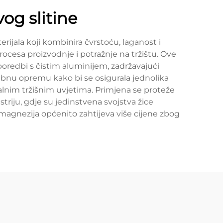
og slitine
ijala koji kombinira čvrstoću, laganost i
rocesa proizvodnje i potražnje na tržištu. Ove
oredbi s čistim aluminijem, zadržavajući
ebnu opremu kako bi se osigurala jednolika
obalnim tržišnim uvjetima. Primjena se proteže
triju, gdje su jedinstvena svojstva žice
o magnezija općenito zahtijeva više cijene zbog