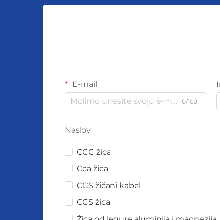
E-mail
0/100
Naslov
CCC žica
Cca žica
CCS žičani kabel
CCS žica
Žica od legure aluminija i magnezija