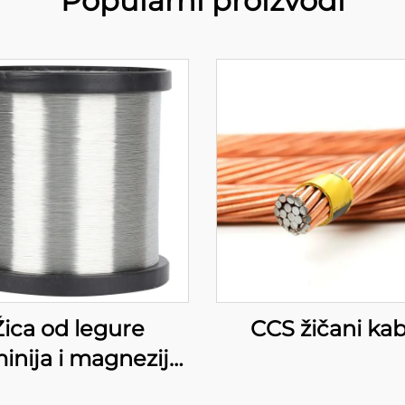
Popularni proizvodi
Žica od legure
CCS žičani kab
inija i magnezija
ca od legure AL-