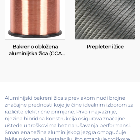
Bakreno obložena
Prepleteni žice
aluminijska žica (CCA
žica)
Aluminijski bakreni žica s prevlakom nudi brojne
značajne prednosti koje je čine idealnim izborom za
različite električne primjene. Prvo i najvažnije,
njezina hibridna konstrukcija osigurava značajne
uštede u troškovima bez narušavanja performansi.
Smanjena težina aluminijskog jezgra omogućuje
lakše rukovanje i instalaciju, što smanjuje troškove