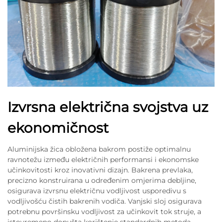
Izvrsna električna svojstva uz
ekonomičnost
Aluminijska žica obložena bakrom postiže optimalnu
ravnotežu između električnih performansi i ekonomske
učinkovitosti kroz inovativni dizajn. Bakrena prevlaka,
precizno konstruirana u određenim omjerima debljine,
osigurava izvrsnu električnu vodljivost usporedivu s
vodljivošću čistih bakrenih vodiča. Vanjski sloj osigurava
potrebnu površinsku vodljivost za učinkovit tok struje, a
istovremeno dopušta korištenje standardnih metoda