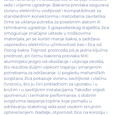
rada i vrijeme ugradnje. Bakrena prevlaka osigurava
izvrsnu električnu vodljivost i kompatibilnost sa
standardnim konektorima i metodama završetka,
čime se uklanja potreba za posebnim alatom ili
tehnikama ugradnje. S gospodarskog stajališta, žica
omogućuje značajne uštede u troškovima
materijala, jer se koristi manje bakra, a zadržava
usporedivu električnu učinkovitost kao i žica od
čistog bakra. Trajnost proizvoda još je jedna ključna
prednost, pri čemu bakrena prevlaka štiti
aluminijsko jezgro od oksidacije i utjecaja okoliša,
što rezultira duljim vijekom trajanja i smanjenim
potrebama za održavanje. U pogledu mehaničkih
svojstava, žica pokazuje izvrsnu savitljivost i vlačnu
čvrstoću, što ju čini prikladnom za uporabu i u
krutim i u savitljivim instalacijama. Također vrijedi
spomenuti i termalne performanse, s dobrim
svojstvima rasipanja topline koje pomažu u
održavanju stabilnog rada pod visokim strujnim
opterećenjem. Nadalje, otpornost žice na koroziju i