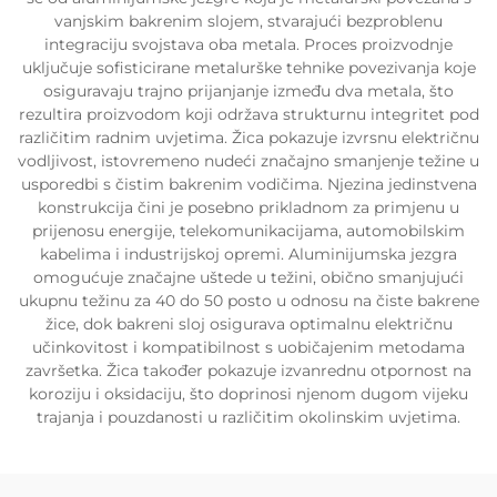
vanjskim bakrenim slojem, stvarajući bezproblenu
integraciju svojstava oba metala. Proces proizvodnje
uključuje sofisticirane metalurške tehnike povezivanja koje
osiguravaju trajno prijanjanje između dva metala, što
rezultira proizvodom koji održava strukturnu integritet pod
različitim radnim uvjetima. Žica pokazuje izvrsnu električnu
vodljivost, istovremeno nudeći značajno smanjenje težine u
usporedbi s čistim bakrenim vodičima. Njezina jedinstvena
konstrukcija čini je posebno prikladnom za primjenu u
prijenosu energije, telekomunikacijama, automobilskim
kabelima i industrijskoj opremi. Aluminijumska jezgra
omogućuje značajne uštede u težini, obično smanjujući
ukupnu težinu za 40 do 50 posto u odnosu na čiste bakrene
žice, dok bakreni sloj osigurava optimalnu električnu
učinkovitost i kompatibilnost s uobičajenim metodama
završetka. Žica također pokazuje izvanrednu otpornost na
koroziju i oksidaciju, što doprinosi njenom dugom vijeku
trajanja i pouzdanosti u različitim okolinskim uvjetima.