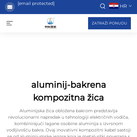
[email protected]
HR
ZATRAŽI PONUDU
aluminij-bakrena
kompozitna žica
Aluminijska žica obložena bakrom predstavlja
revolucionarni napredak u tehnologiji električnih vodiča,
kombinirajući lagane osobine aluminija s izvrsnom
vodljivošću bakra. Ovaj inovativni kompozitni kabel sastoji
se od aluminijumske jezgre koja je metalurški povezana s