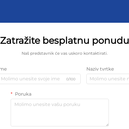
Zatražite besplatnu ponud
Naš predstavnik će vas uskoro kontaktirati.
Ime
Naziv tvrtke
0/100
Poruka