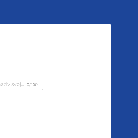
u
0/200