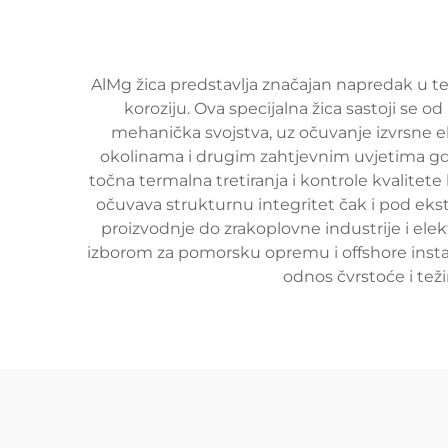
AlMg žica predstavlja značajan napredak u teh
koroziju. Ova specijalna žica sastoji se 
mehanička svojstva, uz očuvanje izvrsne e
okolinama i drugim zahtjevnim uvjetima gdj
točna termalna tretiranja i kontrole kvalitete
očuvava strukturnu integritet čak i pod ek
proizvodnje do zrakoplovne industrije i ele
izborom za pomorsku opremu i offshore instala
odnos čvrstoće i teži