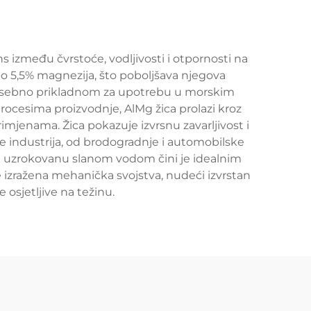
s između čvrstoće, vodljivosti i otpornosti na
 do 5,5% magnezija, što poboljšava njegova
e posebno prikladnom za upotrebu u morskim
ocesima proizvodnje, AlMg žica prolazi kroz
rimjenama. Žica pokazuje izvrsnu zavarljivost i
 industrija, od brodogradnje i automobilske
iju uzrokovanu slanom vodom čini je idealnim
e izražena mehanička svojstva, nudeći izvrstan
 osjetljive na težinu.