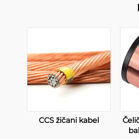
CCS žičani kabel
Čeli
ba