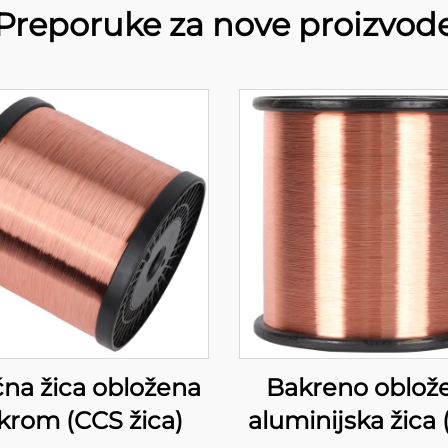
Preporuke za nove proizvod
čna žica obložena
Bakreno oblož
krom (CCS žica)
aluminijska žica