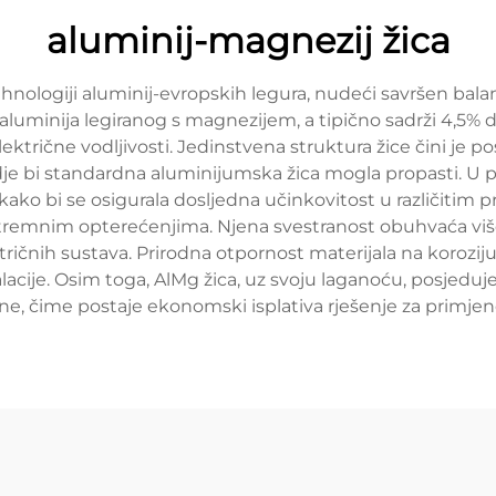
aluminij-magnezij žica
nologiji aluminij-evropskih legura, nudeći savršen balan
od aluminija legiranog s magnezijem, a tipično sadrži 4,5%
lektrične vodljivosti. Jedinstvena struktura žice čini j
e bi standardna aluminijumska žica mogla propasti. U pr
 kako bi se osigurala dosljedna učinkovitost u različitim p
stremnim opterećenjima. Njena svestranost obuhvaća više
ktričnih sustava. Prirodna otpornost materijala na koroz
cije. Osim toga, AlMg žica, uz svoju laganoću, posjeduj
ne, čime postaje ekonomski isplativa rješenje za primjene