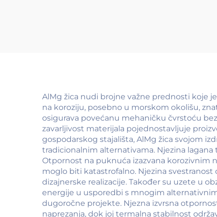
AlMg žica nudi brojne važne prednosti koje je 
na koroziju, posebno u morskom okolišu, znat
osigurava povećanu mehaničku čvrstoću bez uma
zavarljivost materijala pojednostavljuje proiz
gospodarskog stajališta, AlMg žica svojom izdr
tradicionalnim alternativama. Njezina lagana 
Otpornost na puknuća izazvana korozivnim na
moglo biti katastrofalno. Njezina svestranost
dizajnerske realizacije. Također su uzete u ob
energije u usporedbi s mnogim alternativnim 
dugoročne projekte. Njezna izvrsna otporno
naprezanja, dok joj termalna stabilnost održ