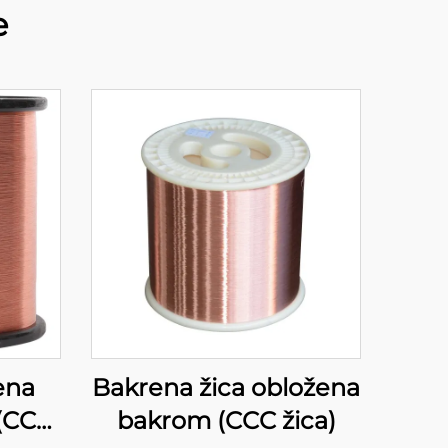
e
ena
Bakrena žica obložena
 (CCA
bakrom (CCC žica)