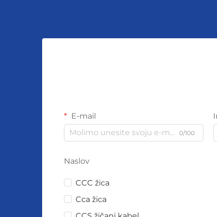
E-mail
0/100
Naslov
CCC žica
Cca žica
CCS žičani kabel