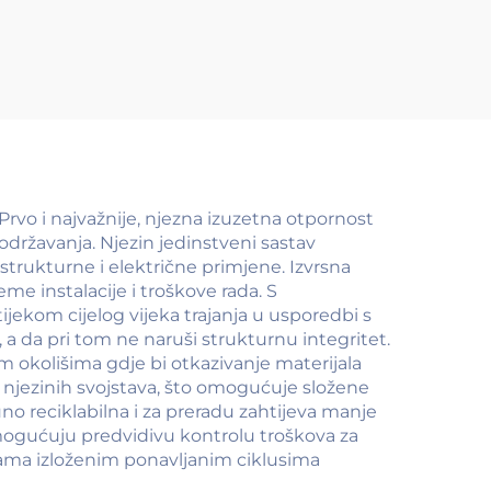
Prvo i najvažnije, njezna izuzetna otpornost
državanja. Njezin jedinstveni sastav
trukturne i električne primjene. Izvrsna
me instalacije i troškove rada. S
ijekom cijelog vijeka trajanja u usporedbi s
a da pri tom ne naruši strukturnu integritet.
okolišima gdje bi otkazivanje materijala
a njezinih svojstava, što omogućuje složene
uno reciklabilna i za preradu zahtijeva manje
omogućuju predvidivu kontrolu troškova za
ama izloženim ponavljanim ciklusima