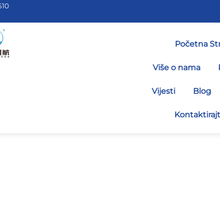
610
Početna St
Više o nama
Vijesti
Blog
Kontaktiraj