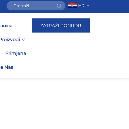
HR
ZATRAŽI PONUDU
ranica
Proizvodi
Primjena
te Nas